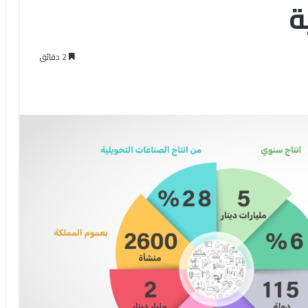
ة
2 دقائق