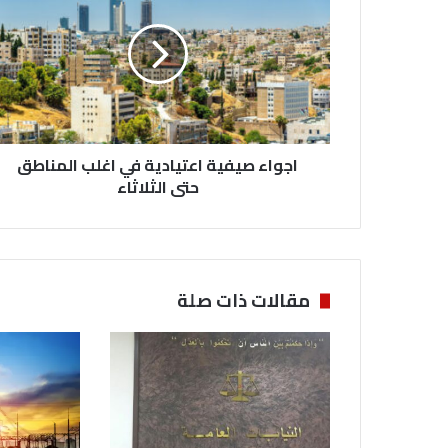
و
ا
ء
ص
ي
ف
ي
اجواء صيفية اعتيادية في اغلب المناطق
ة
ا
حتى الثلاثاء
ع
ت
ي
ا
د
مقالات ذات صلة
ي
ة
ف
ي
ا
غ
ل