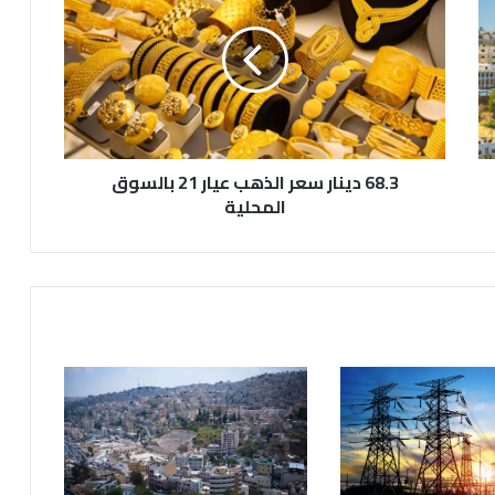
.
3
د
ي
ن
ا
ر
68.3 دينار سعر الذهب عيار 21 بالسوق
س
ع
المحلية
ر
ا
ل
ذ
ه
ب
ع
ي
ا
ر
2
1