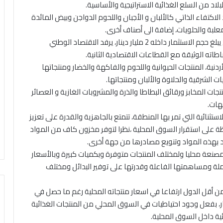
بلاد من السلع الغذائية الاستراتيجية والأساسية.
اكتفاء الذاتي كالألبان و الأجبان واللحوم الدواجن وبيض المائدة
معلبة والحلويات، إضافة الى أصناف أخرى.
وأوضح أن كل دينار إنتاج في قطاع الصناعات الغذائية التي يبلغ حجم الاستثمار داخله 2 مليار دينار، يرفد الاقتصاد الوطني
نية، المنتجات الحيوانية واللحوم والفاكهة والخضار ومنتجاتها
 الشرقية والحلاوة والألبان ومنتجاتها.
ت المخابز ورقائق البطاطا والذرة والمشروبات الغازية و العصائر
كهات.
ستثنائية التي تمر بها المنطقة، تتمتع بالجاهزية والقدرة على تعزيز
ة على استقرار السوق المحلية ،نظرا لتوفر مخزون كاف من المواد
زود بهذه المواد وتنويع مصادرها من جهة أخرى.
المصنعة محليا ولمختلف المنتجات متوفرة وبكميات كبيرة وبالأسعار
لكاملة ومساهمتها الفاعلة وقدرتها على توفير البدائل ومختلف
من أقل الدول ارتفاعا في اسعار منتجاته المحلية رغم ما حصل في
، بفعل وجود احتياطيات في السوق المحلي من المنتجات الغذائية
ئية داخل السوق المحلية.