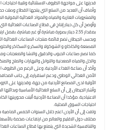
قدرتها على مواجهة الظروف الاستثنائية وتلبية احتياجات ال
وأضاف أن العديد من السلع التي ينتجها القطاع وصلت حد ال
والمشروبات الغازية والمياه والمواد الغذائية البقولية ال
بمقدار 2.55 دينار بصورة مباشرة أو غير مباشرة، بفضل ارتباطاته الوثيقة مع القطاعات الاقتصادية الثانية.
وبحسب الجيطان تضم قائمة منتجات الصناعات الغذائية الأرد
المصنعة والكاكاو و الشوكولا والسكر و السكاكر والحلويات
كما تضم صناعات الحبوب والدقيق والنشا والمعجنات ومنتجا
والخل والمياه المعدنية والتوابل والبهارات والملح والمن
وأكد أن صناعة الغذاء الأردنية، وعلى الرغم من الظروف الا
الأمن الغذائي الوطني ودعم استقراره، إلى جانب المحافظ
الأولية لدى المصانع الأردنية من جهة، وقدرتها على الت
وأشار الجيطان إلى أن السلع الغذائية الأساسية وبدائلها 
الاعتيادية، مؤكدا أن الصناعة الأردنية أثبتت محوريتها ا
احتياجات السوق المحلية.
ولفت إلى أن الأردن اعتبر خلال السنوات الخمس الماضية 
مختلف دول الاقليم والعالم من ارتفاعات ضخمة بالأسعار
والتنافسية الشديدة التي يتمتع بها قطاع الصناعات الغذا