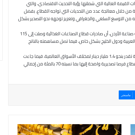
 القيمة العالية التي شملتها رؤية التحديث الاقتصادي، والتي
 من خلال معالجة عدد من التحديات التي تواجه القطاع، بفضل
كينه من التوسع السلعي والجغرافي وتعزيز توجهه نحو التصدير بشكل
ولفت الجيطان الذي يشغل كذلك منصب نائب رئيس غرفة صناعة الأردن، أن صادرات قطاع الصناعات الغذائية وصلت إلى 115
 العربية ودول الخليج بشكل خاص، فيما تصل مساهمته بالناتج
وذكر الجيطان أن القطاع يمتلك فرصا تصديرية غير مستغلة تقدر بنحو 1.4 مليار دينار لمختلف الأسواق العالمية، فيما جاءت
دول الشرق الأوسط كأكثر الأسواق التي تمتلك منتجات القطاع فرصا تصديرية واضحة إليها بما نسبته 70 بالمئة من إجمالي
ماسنجر
6
8