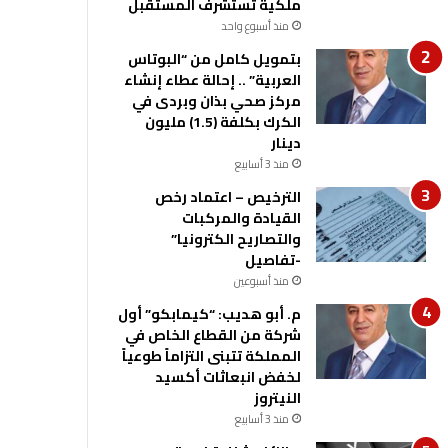
ملكية تستشرف المستقبل
منذ أسبوع واحد
بتمويل كامل من “البوتاس
العربية” .. إحالة عطاء إنشاء
مركز صحي بذان وبردى في
الكرك بكلفة (1.5) مليون
دينار
منذ 3 أسابيع
الترخيص – اعتماد رخص
القيادة والمركبات
والتصاريح الكترونيا”
-تفاصيل
منذ أسبوعين
م. أبو هديب: “كيمابكو” أول
شركة من القطاع الخاص في
المملكة تتبنى التزاماً طوعياً
لخفض انبعاثات أكسيد
النيتروز
منذ 3 أسابيع