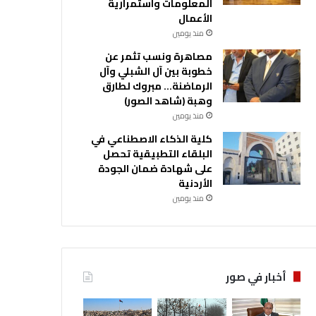
المعلومات واستمرارية
الأعمال
منذ يومين
مصاهرة ونسب تثمر عن
خطوبة بين آل الشبلي وآل
الرماضنة… مبروك لطارق
وهبة (شاهد الصور)
منذ يومين
كلية الذكاء الاصطناعي في
البلقاء التطبيقية تحصل
على شهادة ضمان الجودة
الأردنية
منذ يومين
أخبار في صور