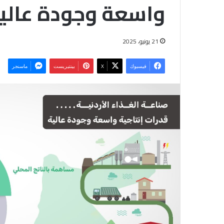
واسعة وجودة عالي
21 يونيو، 2025
فيسبوك
‫X
بينتيريست
ماسنجر