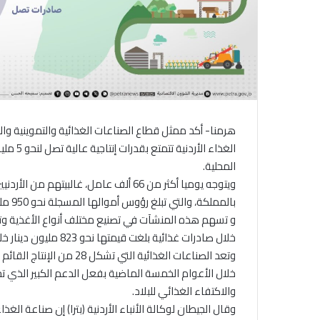
هرمنا- أكد ممثل قطاع الصناعات الغذائية والتموينية وال
المحلية.
بالمملكة، والتي تبلغ رؤوس أموالها المسجلة نحو 950 مليون دولار.
و تسهم هذه المنشآت في تصنيع مختلف أنواع الأغذية وتزو
خلال صادرات غذائية بلغت قيمتها نحو 823 مليون دينار خلال عام 2024.
وتعد الصناعات الغذائية الت
خلال الأعوام الخمسة الماضية بفعل الدعم الكبير الذي تح
والاكتفاء الغذائي للبلاد.
وقال الجيطان لوكالة الأنباء الأردنية (بترا) إن صناعة ال