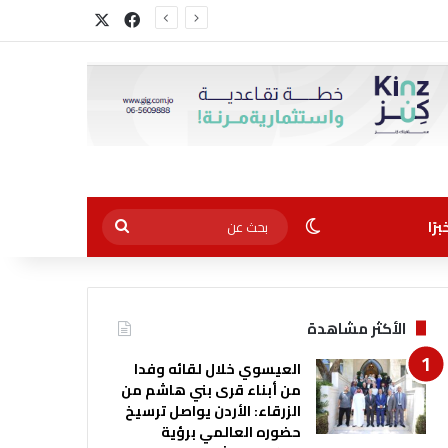
‫X
فيسبوك
الوضع المظلم
بحث
رًا
عن
الأكثر مشاهدة
العيسوي خلال لقائه وفدا
من أبناء قرى بني هاشم من
الزرقاء: الأردن يواصل ترسيخ
حضوره العالمي برؤية