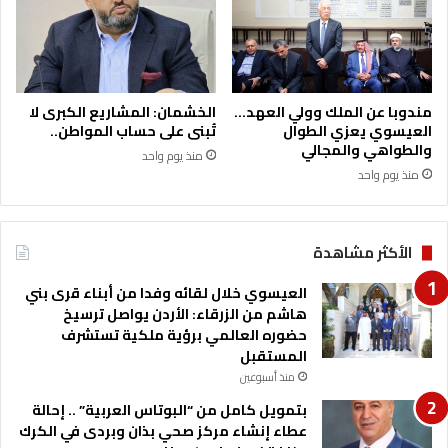
س
ة
ت
ا
ل
ب
ط
مندوبا عن الملك وولي العهد…
الخشمان: المشاريع الكبرى لا
ا
العيسوي يعزي الطوال
تُبنى على حساب المواطن..
ئ
والطواهي والمجالي
منذ يوم واحد
ر
منذ يوم واحد
ة
م
س
الأكثر مشاهدة
ي
ر
العيسوي خلال لقائه وفدا من أبناء قرى بني
ة
هاشم من الزرقاء: الأردن يواصل ترسيخ
حضوره العالمي برؤية ملكية تستشرف
المستقبل
منذ أسبوعين
بتمويل كامل من “البوتاس العربية” .. إحالة
عطاء إنشاء مركز صحي بذان وبردى في الكرك