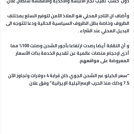
دول حسب نقيب تجار الألبسة والأحذية والأقمشة سلطان علان.
وأضاف ان التاجر المحلي هو الملاذ الآمن لتوفير السلع بمختلف
الظروف وخاصة بظل الظروف السياسية الحالية ودعا للتوجه الى
البديل المحلي عند الشراء .
و أن النقابة أيضا رصدت ارتفاعا بأجور الشحن وصلت 100% مما
أدى لإحجام منصات عالمية عن تقديم الخدمة بذات الأسعار
المعروضة على مواقعهم.
“سعر الكيلو عبر الشحن الجوي كان قرابة 4 دولارات وتجاوز الآن
7.5 وذلك منذ الحرب الإسرائيلية الإيرانية” وفق علان