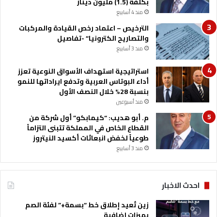
بكلفة (1.5) مليون دينار
منذ 4 أسابيع
الترخيص – اعتماد رخص القيادة والمركبات
والتصاريح الكترونيا” -تفاصيل
منذ 3 أسابيع
استراتيجية استهداف الأسواق النوعية تعزز
أداء البوتاس العربية وتدفع ايراداتها للنمو
بنسبة 28% خلال النصف الأول
منذ أسبوعين
م. أبو هديب: “كيمابكو” أول شركة من
القطاع الخاص في المملكة تتبنى التزاماً
طوعياً لخفض انبعاثات أكسيد النيتروز
منذ 3 أسابيع
احدث الاخبار
زين تُعيد إطلاق خط “بسمة+” لفئة الصم
بميزات إضافية