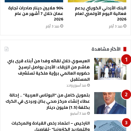
ي
ن
البنك الأردني الكويتي يدعم
904 ملايين دينار صادرات تجارة
ل
فعالية اليوم الأولمبي لعام
عمان خلال 7 أشهر من عام
ل
2026
2026
ا
منذ 3 أيام
منذ 3 أيام
س
ت
ف
الأكثر مشاهدة
ا
د
العيسوي خلال لقائه وفدا من أبناء قرى بني
ة
هاشم من الزرقاء: الأردن يواصل ترسيخ
م
حضوره العالمي برؤية ملكية تستشرف
ن
المستقبل
ب
منذ أسبوع واحد
ط
ا
بتمويل كامل من “البوتاس العربية” .. إحالة
ق
عطاء إنشاء مركز صحي بذان وبردى في الكرك
ة
بكلفة (1.5) مليون دينار
ا
منذ 3 أسابيع
ل
الترخيص – اعتماد رخص القيادة والمركبات
خ
والتصاريح الكترونيا” -تفاصيل
ص