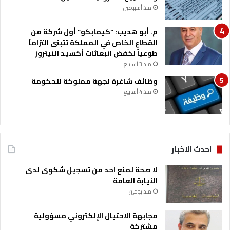
م
منذ أسبوعين
"
ح
م. أبو هديب: “كيمابكو” أول شركة من
يّ
القطاع الخاص في المملكة تتبنى التزاماً
ا
طوعياً لخفض انبعاثات أكسيد النيتروز
ك
منذ 3 أسابيع
"
وظائف شاغرة لجهة مملوكة للحكومة
منذ 4 أسابيع
احدث الاخبار
لا صحة لمنع احد من تسجيل شكوى لدى
النيابة العامة
منذ يومين
مجابهة الاحتيال الإلكتروني مسؤولية
مشتركة