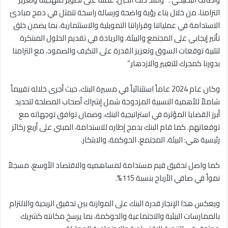
التزامنا، من خلال بناء رؤية واضحة ورسالة راسخة تتمثل في دمج مبادئ
الاستدامة في عملياتنا وقراراتنا التمويلية والاستثمارية، بما يضمن خلق
تأثير إيجابي على المجتمع والبيئة، والريادة في تقديم الحلول المبتكرة
لتلبية توقعات السوق وتعزيز القدرة على التكيف والصمود، مع التزامنا
بدورنا كمحرك للتغيير والازدهار.”
وكان عام 2024 عاماً استثنائياً في مسيرة البنك، حيث أجرى خلاله تقييماً
شاملاً للأهمية النسبية المزدوجة شمل إشراك أصحاب المصلحة لتحديد
أبرز القضايا المؤثرة في استراتيجية البنك، وضمان توافق توجهاته مع
توقعاتهم. كما قام البنك بدمج إطاره للاستدامة، المبني على أربع ركائز
رئيسية هي: البيئة، المجتمع، الحوكمة، والابتكار.
كما واصل تحقيق قيم مستدامة لمساهميه والاقتصاد الأوسع، مسجلاً
نمواً في صافي الأرباح بنسبة 115%.
ويعكس هذا الإنجاز قدرة البنك على الموازنة بين تحقيق الربحية والالتزام
بالممارسات البيئية والاجتماعية والحوكمة، بما يرسخ مكانته كشريك