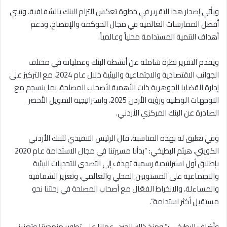
ويأتي إصدار هذا التقرير في خطوة تعكس التزام البنك بالشفافية، وتبني
أفضل الممارسات العالمية في مجال الحوكمة والإفصاح، ودعم
أهداف التنمية المستدامة محلياً وعالمياً.
ويقدم التقرير نظرة شاملة عن أنشطة البنك وعملياته في مختلف
الجوانب الاقتصادية والاجتماعية والبيئية خلال عام 2024، مع التركيز على
إدارة القضايا الجوهرية ذات الأهمية لأصحاب المصلحة، بما ينسجم مع
التوجهات الوطنية ورؤية الأردن 2025، واستراتيجية التمويل الأخضر
الصادرة عن البنك المركزي الأردني.
وفي تعليق له بهذه المناسبة، قال الرئيس التنفيذي للبنك الأردني
الكويتي، هيثم البطيخي: “بدأنا مسيرتنا في مجال الاستدامة عام 2020
بإطلاق أول استراتيجية رسمية تهدف إلى التصدي للتحديات البيئية
والاجتماعية على المستويين المحلي والعالمي، وتعزيز الشفافية
والمساءلة، والانخراط الفعّال مع أصحاب المصلحة في رحلتنا نحو
مستقبل أكثر استدامة”.
وأضاف البطيخي :” ومنذ ذلك الحين، عملنا على تطوير منهجيتنا وتعزيز