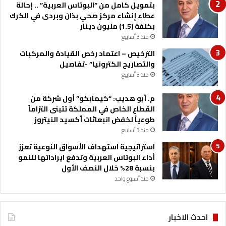
بتمويل كامل من “البوتاس العربية” .. إحالة
ج
عطاء إنشاء مركز صحي بذان وبردى في الكرك
ن
بكلفة (1.5) مليون دينار
ة
منذ 3 أسابيع
ا
ل
الترخيص – اعتماد رخص القيادة والمركبات
و
والتصاريح الكترونيا” -تفاصيل
ط
منذ 3 أسابيع
ن
ي
م. أبو هديب: “كيمابكو” أول شركة من
ة
القطاع الخاص في المملكة تتبنى التزاماً
ا
طوعياً لخفض انبعاثات أكسيد النيتروز
ل
منذ 3 أسابيع
ا
ر
استراتيجية استهداف الأسواق النوعية تعزز
د
أداء البوتاس العربية وتدفع ايراداتها للنمو
ن
بنسبة 28% خلال النصف الأول
ي
منذ أسبوع واحد
ة
احدث الاخبار