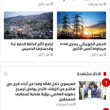
ب
منذ يوم واحد
منذ 4 أيام
س
م
ة
ر
ئ
ي
س
ة
الحمل الكهربائي يسجل 4140
تراجع تأثير الكتلة الحارة غدًا
ل
ميجاواط أمس الاثنين
وانحسارها الخميس
م
منذ 5 أيام
منذ 5 أيام
ج
ل
س
ا
الأكثر مشاهدة
م
ن
العيسوي خلال لقائه وفدا من أبناء قرى بني
ا
هاشم من الزرقاء: الأردن يواصل ترسيخ
ء
حضوره العالمي برؤية ملكية تستشرف
ا
المستقبل
ل
منذ أسبوع واحد
ل