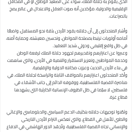
الذي يقوم به جلالة الملك، سواء على الصعيد الوطني أو في المحافل
الإقليمية والدولية، مؤكدين أنه صوت العقل والاعتدال في عالم يضج
بالصراعات.
وأشار المتحدثون إلى أن جلالته يقود الأردن بثقة نحو المستقبل، واضعًا
أمامه أولويات ترتبط بمصلحة المواطن، وتحسين معيشته، وحماية أمنه،
في ظل واقع إقليمي ودولي شديد التعقيد.
وعبروا عن اعتزازهم وتقديرهم لجهود جلالة الملك لرفعة الوطن
وخدمة المواطنين وتعزيز الاستقرار والتنمية في الأردن، والتي ساهمت
في بناء الأردن الحديث وعززت مكانته الدولية والإقليمية.
وأكد المتحدثون اعتزازهم بالمواقف الثابتة والراسخة لجلالة الملك، في
مناصرة القضية الفلسطينية، ووقوفه الدائم إلى جانب الأشقاء في
فلسطين، لا سيّما في ظل الظروف الإنسانية الكارثية التي يشهدها
قطاع غزة.
وثمّنوا توجيهات جلالته بتكثيف الدعم السياسي والدبلوماسي والإغاثي
والطبي للأهل في القطاع، والتي تعكس التزام الأردن التاريخي
والإنساني تجاه القضية الفلسطينية، وتُجسّد الدور الهاشمي في الدفاع