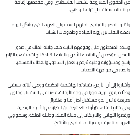
عن الحقوق المشروعة للشعب الفلسطيني، وفي مقدمتها إقامة
دولته المستقلة على ترابه الوطني.
وثمّنوا الحضور القيادي الملهم لسمو ولي العهد، الذي يشكّل اليوم
نقطة التقاء بين رؤية القيادة وطموحات الشباب.
وشدد المتحدثون على وقوفهم الثابت خلف جلالة الملك في خندق
الوطن، مؤكدين أن الانتماء للأردن والولاء للقيادة الهاشمية هو التزام
راسخ ومسؤولية وطنية تُترجم بالعمل الصادق، والعطاء المستمر،
والصبر في مواجهة التحديات.
وأشاروا إلى أن الأردن، بقيادته الهاشمية الحكيمة ووعي أبنائه، سيبقى
وطنًا مرفوع الراية، قويًا في وجه الأزمات، عصيًا على الانكسار، وماضٍ
بعزيمة لا تلين نحو مستقبل أكثر أمنًا واستقرارًا.
وفي ختام اللقاء، عبّر أبناء العشيرة عن اعتزازهم بالأعياد الوطنية،
ورفعوا التهاني والتبريكات إلى جلالة الملك، وجلالة الملكة، وسمو ولي
العهد بمناسبة عيد ميلاده الحادي والثلاثين.