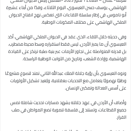
هرمنا- عمّان – الثلاثاء 1 تموز 2025 -استقبل رئيس الديوان الملكي
الهاشمي، يوسف حسن العيسوي، اليوم الثلاثاء، وفدًا من أبناء عشيرة
أبو ناموس، في إطار سلسلة اللقاءات التي تعكس نهج انفتاح الديوان
الملكي الهاشمي على مختلف المكونات الوطنية.
وفي حديثه خلال اللقاء، الذي عقد في الديوان الملكي الهاشمي، أكد
العيسوي أن ما يميز الأردن، ليس فقط استقراره وسط محيط مضطرب،
بل قدرته المتواصلة على تجاوز الأزمات عبر بنية صلبة ترتكز على القيادة
الهاشمية، وإرادة الشعب، وتاريخ من الثوابت الوطنية الراسخة.
ونوه العيسوي بأن رؤية جلالة الملك عبدالله الثاني تمتد لتصوغ مشروعًا
وطنيًا نهضويًا يتعامل مع التحديات بعقلانية، ويُعيد تشكيل الأولويات
على أسس العدالة وتمكين الإنسان.
وأضاف أن الأردن في عهد جلالته يشهد مسارات تحديث شاملة تمس
جميع القطاعات، وتستند إلى فلسفة تنموية تضع المواطن في صلب
القرار.