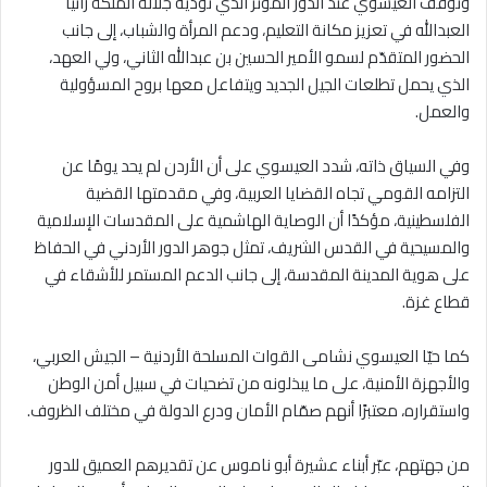
وتوقف العيسوي عند الدور المؤثر الذي تؤديه جلالة الملكة رانيا
العبدالله في تعزيز مكانة التعليم، ودعم المرأة والشباب، إلى جانب
الحضور المتقدّم لسمو الأمير الحسين بن عبدالله الثاني، ولي العهد،
الذي يحمل تطلعات الجيل الجديد ويتفاعل معها بروح المسؤولية
والعمل.
وفي السياق ذاته، شدد العيسوي على أن الأردن لم يحد يومًا عن
التزامه القومي تجاه القضايا العربية، وفي مقدمتها القضية
الفلسطينية، مؤكدًا أن الوصاية الهاشمية على المقدسات الإسلامية
والمسيحية في القدس الشريف، تمثل جوهر الدور الأردني في الحفاظ
على هوية المدينة المقدسة، إلى جانب الدعم المستمر للأشقاء في
قطاع غزة.
كما حيّا العيسوي نشامى القوات المسلحة الأردنية – الجيش العربي،
والأجهزة الأمنية، على ما يبذلونه من تضحيات في سبيل أمن الوطن
واستقراره، معتبرًا أنهم صمّام الأمان ودرع الدولة في مختلف الظروف.
من جهتهم، عبّر أبناء عشيرة أبو ناموس عن تقديرهم العميق للدور