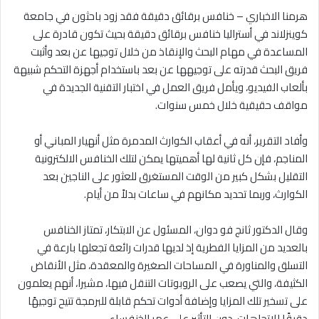
هرمنا الاخباري – خنافس برقائق دقيقة فقد زود باحثون في جامعة
كوينزلاند في أستراليا خنافس برقائق دقيقة بحيث تكون قادرة على
المساعدة في مهام البحث والإنقاذ من خلال توجيها عن بعد وأثبت
فريق البحث قدرته على توجيهها عن بعد باستخدام أجهزة التحكم شبيهة
بألعاب الفيديو، ويأمل فريق العمل في اختبار التقنية الجديدة في
مواقف حقيقية خلال خمس سنوات.
وأفاد التقرير، أنه في أعقاب الكوارث المدمرة مثل أنهيار المباني أو
المناجم، فإن كل ثانية لها أهميتها يمكن لتلك الخنافس الالكترونية
التقليل بشكل كبير من الوقت المستغرق للعثور على الناجين بعد
الكوارث، وربما تحديد مكانهم في ساعات بدلاً من أيام.
وقال الدكتور ثانج فو دوان، المسئول عن الابتكار، تمتاز الخنافس
بالعديد من المزايا الفطرية إذ لديها قدرات رائعة تجعلها بارعة في
التسلق والمناورة في المساحات الصغيرة والمعقدة، مثل الأنقاض
الكثيفة، والتي يصعب على الروبوتات التنقل فيها، مشيرا، أنهم يعلمون
على تسخير تلك المزايا وإضافة أدوات تحكم قابلة للبرمجة تتيح توجيهًا
دقيقًا للاتجاهات، دون التأثير على عمر الخنفساء.