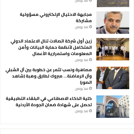
منذ يومين
مجابهة الاحتيال الإلكتروني مسؤولية
مشتركة
منذ يومين
زين أول شركة اتصالات تنال الاعتماد الدولي
المتكامل لأنظمة حماية البيانات وأمن
المعلومات واستمرارية الأعمال
منذ يومين
مصاهرة ونسب تثمر عن خطوبة بين آل الشبلي
وآل الرماضنة… مبروك لطارق وهبة (شاهد
الصور)
منذ يومين
كلية الذكاء الاصطناعي في البلقاء التطبيقية
تحصل على شهادة ضمان الجودة الأردنية
منذ يومين