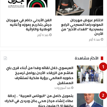
ش
ن
ه
اختتام عروض مهرجان
الفن الأردني حاضر في مهرجان
المونودراما المسرحي الرابع
جرش بتكريم رموزه وأغانيه
بمسرحية “الغداء الأخير” من
الوطنية والتراثية
الأردن
منذ 6 أيام
منذ 6 أيام
الأكثر مشاهدة
العيسوي خلال لقائه وفدا من أبناء قرى بني
هاشم من الزرقاء: الأردن يواصل ترسيخ
حضوره العالمي برؤية ملكية تستشرف
المستقبل
منذ أسبوع واحد
بتمويل كامل من “البوتاس العربية” .. إحالة
عطاء إنشاء مركز صحي بذان وبردى في الكرك
بكلفة (1.5) مليون دينار