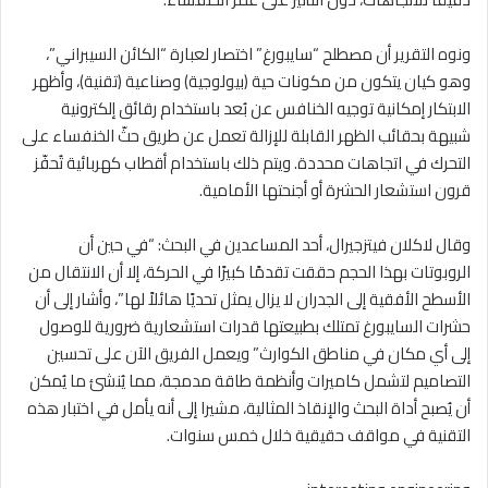
ونوه التقرير أن مصطلح “سايبورغ” اختصار لعبارة “الكائن السيبراني”،
وهو كيان يتكون من مكونات حية (بيولوجية) وصناعية (تقنية)، وأظهر
الابتكار إمكانية توجيه الخنافس عن بُعد باستخدام رقائق إلكترونية
شبيهة بحقائب الظهر القابلة للإزالة تعمل عن طريق حثّ الخنفساء على
التحرك في اتجاهات محددة. ويتم ذلك باستخدام أقطاب كهربائية تُحفّز
قرون استشعار الحشرة أو أجنحتها الأمامية.
وقال لاكلان فيتزجيرال، أحد المساعدين في البحث: “في حين أن
الروبوتات بهذا الحجم حققت تقدمًا كبيرًا في الحركة، إلا أن الانتقال من
الأسطح الأفقية إلى الجدران لا يزال يمثل تحديًا هائلاً لها”، وأشار إلى أن
حشرات السايبورغ تمتلك بطبيعتها قدرات استشعارية ضرورية للوصول
إلى أي مكان في مناطق الكوارث” ويعمل الفريق الآن على تحسين
التصاميم لتشمل كاميرات وأنظمة طاقة مدمجة، مما يُنشئ ما يُمكن
أن يُصبح أداة البحث والإنقاذ المثالية، مشيرا إلى أنه يأمل في اختبار هذه
التقنية في مواقف حقيقية خلال خمس سنوات.