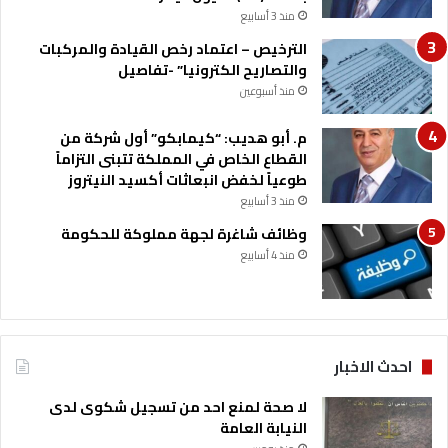
منذ 3 أسابيع
الترخيص – اعتماد رخص القيادة والمركبات
والتصاريح الكترونيا” -تفاصيل
منذ أسبوعين
م. أبو هديب: “كيمابكو” أول شركة من
القطاع الخاص في المملكة تتبنى التزاماً
طوعياً لخفض انبعاثات أكسيد النيتروز
منذ 3 أسابيع
وظائف شاغرة لجهة مملوكة للحكومة
منذ 4 أسابيع
احدث الاخبار
لا صحة لمنع احد من تسجيل شكوى لدى
النيابة العامة