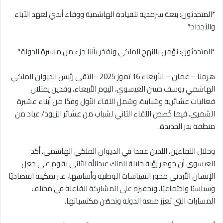
*المتحدثون: بيعة سرمدية للقيادة الهاشمية ووفاء أبدي لعهد الآباء
والأجداد*
*المتحدثون: نؤمن بالنهج الملكي ونفخر بأننا جزء من مسيرة الدولة*
هرمنا – عمان – الأربعاء 16 تموز 2025 –التقى رئيس الديوان الملكي
الهاشمي يوسف حسن العيسوي، اليوم الأربعاء، وفدين يمثلان
فعاليات عشائرية وشبابية، وشمل اللقاء الأول وفدًا من أبناء عشيرة
الشمري، فيما خُصص اللقاء الثاني لشباب من عشائر الزيود/ عباد من
منطقة بدر الجديدة.
وخلال اللقاءين، اللذين عقدا في الديوان الملكي الهاشمي، أكد
العيسوي أن جوهر رؤية جلالة الملك عبدالله الثاني يقوم على جعل
الإنسان الأردني محور السياسات الوطنية وأساسها، عبر تمكينه اقتصاديًا
وسياسيًا واجتماعيًا، وتحفيزه على المشاركة الفاعلة في مختلف
المسارات التي تعزز منعة الدولة وتحصّن مكتسباتها.