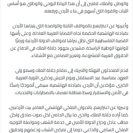
والوطن، والملك، لافتين إلى أن هذا الرباط الروحي والوطني هو أساس
الثبات والقوة التي تُسهم في بناء الأردن ورفعته.
وأعربوا عن اعتزازهم بالمواقف الثابتة والواضحة التي يتبناها الأردن
بقيادته الهاشمية الحكيمة تجاه القضايا العربية العادلة، وعلى رأسها
القضية الفلسطينية التي تظل نبراسًا لمواقف الدولة الأردنية ورمزًا
لثوابتها الوطنية الراسخة، مشيدين بجهود جلالة الملك في الدفاع عن
الحقوق العربية المشروعة، وتعزيز التضامن مع الأشقاء.
قدم المتحدثون التهنئة والتبريك إلى مقام جلالة الملك وسمو ولي
العهد، بمناسبة عيد الاستقلال ويوم الجيش وذكرى الثورة العربية
الكبرى، مؤكدين أن الأردن، بقيادته الهاشمية، سيبقى أنموذجًا راسخًا
في الأمن والاستقرار وسط منطقة تعصف بالاضطرابات والتحديات.
وعبروا عن اعتزازهم، بالديوان الملكي الهاشمي العامر، بيت الأردنيين،
كما أراده جلالة الملك، والذي ما يزال الحاضن لكل صوت صادق ولكل
مطلب عادل وذراع الدولة الأمين في خدمة الشعب ومواصلة التوجيه
الملكي السامي والداعي دوما إلى تمكين الشباب ودعمهم وتحقيق