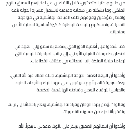
من جانبهم، عبّر المتحدثون، خلا ل اللقاءين، عن اعتزازهم العميق بالنهج
الملكي وما يشكله من ضمانة حقيقية لاستمرار مسيرة الدولة بثقة
واقتدار، مؤكدين وقوفهم خلف القيادة الهاشمية في مواجهة
التحديات، وتمسكهم بالوحدة الوطنية كركيزة أساسية لحماية الأردن
ومنجزاته.
كما شددوا على أهمية الدور الذي يضطلع به سمو ولي العهد في
احتضان طموحات الشباب الأردني، إلى جانب المبادرات النوعية التي
ترعاها جلالة الملكة رانيا العبدالله في مختلف القطاعات.
وأكدوا أن البيعة لعميد الدوحة الهاشمية، جلالة الملك عبدالله الثاني،
بيعة سردية خالد، وأنهم سيبقون، على عهد الآباء والأجداد، الجنود
والحراس الأوفياء للوطن وقيادته الهاشمية الحكيمة.
وقالوا ” نؤمن بهذا الوطن وقيادته الهاشمية، ونعتز بانتمائنا إلى ترابه،
ونفخر بأننا جزء من مسيرته التنموية”.
وأكدوا أن انتمائهم العميق يرتكز على ثالوث مقدس لا يتجزأ: الله،