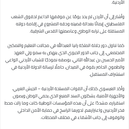
الأردنية.
وأشار إلى أن الأردن لم يحد يومًا عن موقفها الداعم لحقوق الشعب
الفلسطيني، إيمانًا بعدالة قضيته وحقه المشروع في إقامة دولته
المستقلة على ترابه الوطني وعاصمتها القدس الشرقية.
كما تناول دور جلالة الملكة رانيا العبدالله في مجالات التعليم والتمكين
المجتمعي، إلى جانب الدور الحيوي الذي ينهض به سمو ولي العهد
الأمير الحسين بن عبدالله الثاني، بوصفه نموذجًا للشباب الأردني الواعي
والطموح، الحاضر بقوة في الميدان، حاملًا لرسالة الدولة الأردنية في
استشراف المستقبل.
وأكد العيسوي كذلك أن القوات المسلحة الأردنية – الجيش العربي،
والأجهزة الأمنية، يشكلون السند المنيع الذي يحمي الوطن ويصون
استقراره، مشددًا على أن هذه المؤسسات الوطنية كانت وما زالت محط
فخر الأردنيين واعتزازهم، لدورها الراسخ في حماية الأمن الداخلي
والوقوف إلى جانب الأشقاء في مختلف المحطات.