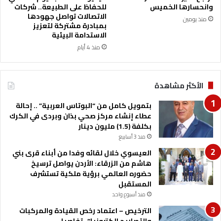
م
وانحسارها الخميس
للحفاظ على الطبيعة.. شركات
و
الاتصالات تواصل جهودها
منذ يومين
غ
بمبادرة مشتركة لتعزيز
الاستدامة البيئية
دً
ا
منذ 4 أيام
الأكثر مشاهدة
بتمويل كامل من “البوتاس العربية” .. إحالة
عطاء إنشاء مركز صحي بذان وبردى في الكرك
بكلفة (1.5) مليون دينار
منذ 3 أسابيع
العيسوي خلال لقائه وفدا من أبناء قرى بني
هاشم من الزرقاء: الأردن يواصل ترسيخ
حضوره العالمي برؤية ملكية تستشرف
المستقبل
منذ أسبوع واحد
الترخيص – اعتماد رخص القيادة والمركبات
والتصاريح الكترونيا” -تفاصيل