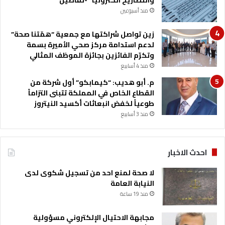
منذ أسبوعين
زين تواصل شراكتها مع جمعية “همّتنا صحة”
لدعم استدامة مركز صحي الأميرة بسمة
وتكرّم الفائزين بجائزة الموظف المثالي
منذ 4 أسابيع
م. أبو هديب: “كيمابكو” أول شركة من
القطاع الخاص في المملكة تتبنى التزاماً
طوعياً لخفض انبعاثات أكسيد النيتروز
منذ 3 أسابيع
احدث الاخبار
لا صحة لمنع احد من تسجيل شكوى لدى
النيابة العامة
منذ 19 ساعة
مجابهة الاحتيال الإلكتروني مسؤولية