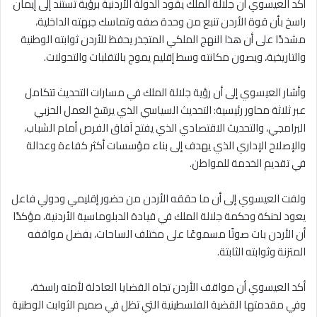
أكد العيسوي أن جلالة الملك يقود الدولة الأردنية برؤية تستند إلى إيمان
راسخ بأن قوة الأردن تنبع من وحدة صفه وتماسك جبهته الداخلية،
مشددًا على أن هذا النهج الملكي المتجذر يحفظ للأردن ثوابته الوطنية
والتاريخية، ويصون مكانته وسط إقليم يموج بالتقلبات والتحولات.
وأشار العيسوي إلى أن رؤية جلالة الملك في مسارات التحديث تتكامل
عبر ثلاثة محاور رئيسية: التحديث السياسي الذي يرسّخ العمل الحزبي
البرامجي، والتحديث الاقتصادي الذي يفتح آفاق الفرص أمام الشباب،
والإصلاح الإداري الذي يهدف إلى بناء مؤسسات أكثر كفاءة وعدالة
في تقديم الخدمة للمواطن.
ولفت العيسوي إلى أن ما حققه الأردن من حضور إقليمي ودولي فاعل
يعود لحنكة وحكمة جلالة الملك في قيادة الدبلوماسية الأردنية، مؤكدًا
أن الأردن بات صوتًا مسموعًا على مختلف الساحات، بفضل مواقفه
المتزنة وثوابته الثابتة.
أكد العيسوي أن مواقف الأردن تجاه القضايا العادلة لأمته راسخة،
وفي مقدمتها القضية الفلسطينية التي تظل في صميم الثوابت الوطنية