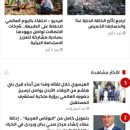
ش
خ
م
ا
ا
ص
تراجع تأثير الكتلة الحارة غدًا
فيديو – احتفاءً باليوم العالمي
ل
ة
وانحسارها الخميس
للحفاظ على الطبيعة.. شركات
ي
ا
الاتصالات تواصل جهودها
منذ 4 أيام
ة
ل
بمبادرة مشتركة لتعزيز
الاستدامة البيئية
ر
ا
منذ 5 أيام
ب
ع
الأكثر مشاهدة
العيسوي خلال لقائه وفدا من أبناء قرى بني
هاشم من الزرقاء: الأردن يواصل ترسيخ
حضوره العالمي برؤية ملكية تستشرف
المستقبل
منذ أسبوع واحد
بتمويل كامل من “البوتاس العربية” .. إحالة
عطاء إنشاء مركز صحي بذان وبردى في الكرك