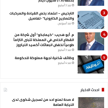
بكلفة (1.5) مليون دينار
منذ 3 أسابيع
الترخيص – اعتماد رخص القيادة والمركبات
والتصاريح الكترونيا” -تفاصيل
منذ أسبوعين
م. أبو هديب: “كيمابكو” أول شركة من
القطاع الخاص في المملكة تتبنى التزاماً
طوعياً لخفض انبعاثات أكسيد النيتروز
منذ 3 أسابيع
وظائف شاغرة لجهة مملوكة للحكومة
منذ 4 أسابيع
احدث الاخبار
لا صحة لمنع احد من تسجيل شكوى لدى
النيابة العامة