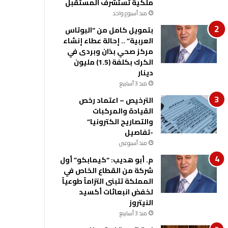
ملكية تستشرف المستقبل
منذ أسبوع واحد
بتمويل كامل من “البوتاس
العربية” .. إحالة عطاء إنشاء
مركز صحي بذان وبردى في
الكرك بكلفة (1.5) مليون
دينار
منذ 3 أسابيع
الترخيص – اعتماد رخص
القيادة والمركبات
والتصاريح الكترونيا”
-تفاصيل
منذ أسبوعين
م. أبو هديب: “كيمابكو” أول
شركة من القطاع الخاص في
المملكة تتبنى التزاماً طوعياً
لخفض انبعاثات أكسيد
النيتروز
منذ 3 أسابيع