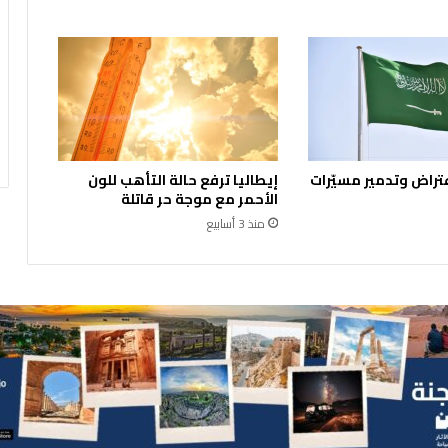
ا
ئ
ل
ا
ل
ب
د
و
تراض وتدمير مسيّرات
إيطاليا ترفع حالة التأهب للون
ا
الأحمر مع موجة حر قاتلة
ل
منذ 3 أسابيع
م
ح
ت
ج
ز
ي
ن
ف
ي
ا
ل