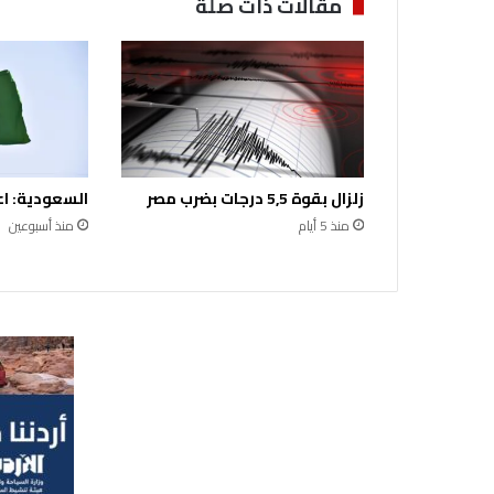
مقالات ذات صلة
ي
و
م
و
ك
ت
ل
ة
زلزال بقوة 5,5 درجات بضرب مصر
السعودية: اع
ه
و
منذ 5 أيام
منذ أسبوعين
ا
ئ
ي
ة
ح
ا
ر
ة
و
ج
ا