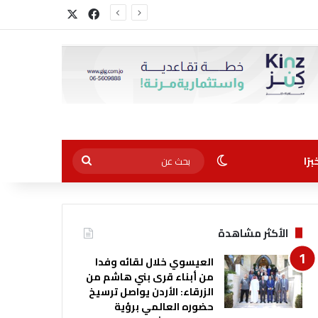
‫X
فيسبوك
الوضع المظلم
بحث
رًا
عن
الأكثر مشاهدة
العيسوي خلال لقائه وفدا
من أبناء قرى بني هاشم من
الزرقاء: الأردن يواصل ترسيخ
حضوره العالمي برؤية