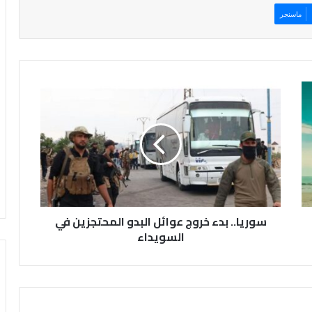
ماسنجر
س
و
ر
ي
ا
.
.
ب
د
سوريا.. بدء خروج عوائل البدو المحتجزين في
ء
خ
السويداء
ر
و
ج
ع
و