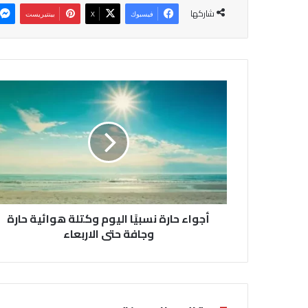
شاركها
فيسبوك
‫X
بينتيريست
أ
ج
و
ا
ء
ح
ا
ر
ة
أجواء حارة نسبيًا اليوم وكتلة هوائية حارة
ن
س
وجافة حتى الاربعاء
ب
يً
ا
ا
ل