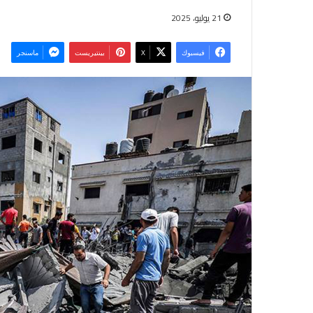
21 يوليو، 2025
فيسبوك
‫X
بينتيريست
ماسنجر