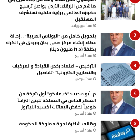
ا
هاشم من الزرقاء: الأردن يواصل ترسيخ
ل
حضوره العالمي برؤية ملكية تستشرف
ع
المستقبل
ا
منذ أسبوع واحد
ل
ي
بتمويل كامل من “البوتاس العربية” .. إحالة
ا
عطاء إنشاء مركز صحي بذان وبردى في الكرك
ل
بكلفة (1.5) مليون دينار
ف
منذ 3 أسابيع
ل
الترخيص – اعتماد رخص القيادة والمركبات
س
والتصاريح الكترونيا” -تفاصيل
ط
ي
منذ أسبوعين
ن
ي
م. أبو هديب: “كيمابكو” أول شركة من
ة
القطاع الخاص في المملكة تتبنى التزاماً
طوعياً لخفض انبعاثات أكسيد النيتروز
منذ 3 أسابيع
وظائف شاغرة لجهة مملوكة للحكومة
منذ 4 أسابيع