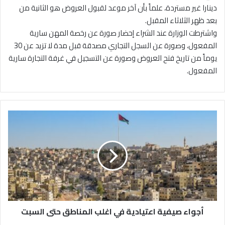
دينارا غير مستردة، علماً بأن آخر موعد لقبول العروض هو الثانية من
بعد ظهر الثلاثاء المقبل.
واشترطت الوزارة عند الشراء إحضار صورة عن رخصة المهن سارية
المفعول، وصورة عن السجل التجاري مصدقة قبل مدة لا تزيد عن 30
يوماً من تاريخ فتح العروض وصورة عن التسجيل في غرفة التجارة سارية
المفعول.
أ
ج
و
ا
ء
ص
ي
ف
ي
أجواء صيفية اعتيادية في اغلب المناطق حتى السبت
ة
ا