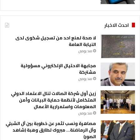
احدث الاخبار
لا صحة لمنع احد من تسجيل شكوى لدى
النيابة العامة
منذ يومين
مجابهة الاحتيال الإلكتروني مسؤولية
مشتركة
منذ يومين
زين أول شركة اتصالات تنال الاعتماد الدولي
المتكامل لأنظمة حماية البيانات وأمن
المعلومات واستمرارية الأعمال
منذ يومين
مصاهرة ونسب تثمر عن خطوبة بين آل الشبلي
وآل الرماضنة… مبروك لطارق وهبة (شاهد
الصور)