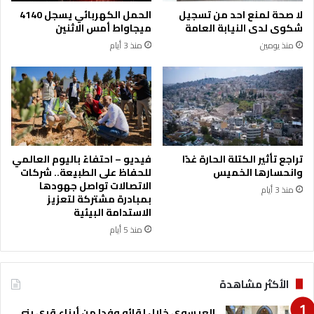
ت
ق
لا صحة لمنع احد من تسجيل
الحمل الكهربائي يسجل 4140
ى
ب
شكوى لدى النيابة العامة
ميجاواط أمس الاثنين
ا
ل
منذ يومين
منذ 3 أيام
ل
و
س
ف
ب
د
ت
ا
م
ن
و
ز
تراجع تأثير الكتلة الحارة غدًا
فيديو – احتفاءً باليوم العالمي
ا
وانحسارها الخميس
للحفاظ على الطبيعة.. شركات
ر
الاتصالات تواصل جهودها
منذ 3 أيام
ة
بمبادرة مشتركة لتعزيز
ا
الاستدامة البيئية
ل
منذ 5 أيام
ت
ع
ل
الأكثر مشاهدة
ي
م
العيسوي خلال لقائه وفدا من أبناء قرى بني