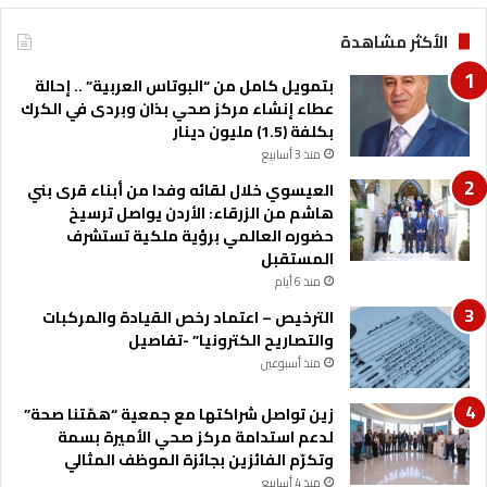
إ
الأكثر مشاهدة
ط
ل
بتمويل كامل من “البوتاس العربية” .. إحالة
ا
عطاء إنشاء مركز صحي بذان وبردى في الكرك
ق
بكلفة (1.5) مليون دينار
ج
منذ 3 أسابيع
ا
ئ
العيسوي خلال لقائه وفدا من أبناء قرى بني
ز
هاشم من الزرقاء: الأردن يواصل ترسيخ
ة
حضوره العالمي برؤية ملكية تستشرف
س
المستقبل
ن
منذ 6 أيام
و
الترخيص – اعتماد رخص القيادة والمركبات
ي
والتصاريح الكترونيا” -تفاصيل
ة
منذ أسبوعين
زين تواصل شراكتها مع جمعية “همّتنا صحة”
لدعم استدامة مركز صحي الأميرة بسمة
وتكرّم الفائزين بجائزة الموظف المثالي
منذ 4 أسابيع