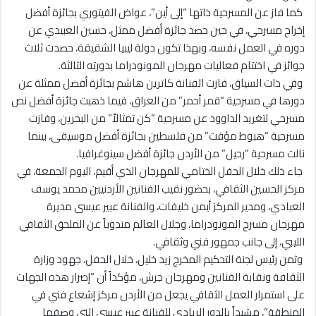
‏ ‏كما فاز عن المسرحية ذاتها “إلى أين”، عواض الفيتوري بجائزة أفضل
إخراج مسرحي، في حين حصد جائزة أفضل ممثل، حسين العبيدي عن
دوره في العمل نفسه، وبهذا تكون دولة ليبيا الشقيقة، حصدت ثلاث
جوائز في اختتام فعاليات مهرجان المونودراما بدورته الثالثة.
‏ ‏وفي ذات السياق، فازت الفنانة كاترين هاشم بجائزة أفضل ممثلة عن
دورها في مسرحية “قمر أحمر” من العراق، فيما ذهبت جائزة أفضل نص
مسرحي لتغريد الداوود عن مسرحية “كن تمثالاً” من البحرين، وفازت
مسرحية “هبوط مؤقت” من فلسطين بجائزة أفضل موسيقى، بينما
نالت مسرحية “رحيل” من الأردن جائزة أفضل سينوغرافيا.
‏ ‏جاء ذلك خلال الحفل الختامي للمهرجان الذي أقيم، اليوم الجمعة، في
مركز الحسين الثقافي، بحضور نقيب الفنانين الأردنيين محمد يوسف
العبادي، ومدير المركز أيمن خليفات، والفنانة عبير عيسى مديرة
مهرجان مسرح المونودراما، وجلال العالم مندوباً عن الملحق الثقافي
الليبي، إلى جانب جمهور فني وثقافي.
‏ ‏وثمن رئيس لجنة التحكيم المخرج زيد خليل، خلال الحفل، جهود وزارة
الثقافة ونقابة الفنانين ومهرجان جرش، مؤكداً أن “إصرار هذه الجهات
على استمرار العمل الثقافي يجعل من الأردن مركز إشعاع فني في
المنطقة”، مشيداً بالدور الريادي للفنانة عبير عيسى التي وصفها