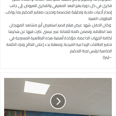
فكري في كل دورة يعزز البعد المعرفي والفكري للعروض، إلى جانب
إصدار أدبيات نقدية وتحليلية متخصصة وتحديث معايير التحكيم بما يواكب
التطورات الفنية.
‏ ‏وكان الحفل، شهد عرض فيلم قصير استعرض أبرز مشاهد المهرجان
منذ انطلاقه، وتضمن كلمة للفنانة عبير عيسى عبّرت فيها عن شكرها
لكافة الجهات الداعمة، مؤكدة أهمية هذه التظاهرة المسرحية في
تحفيز الطاقات الإبداعية الفردية، ومعلنة بدء إعلان النتائج وترك الكلمة
الختامية لرئيس لجنة التحكيم.
–(بترا)
ن
د
و
ة
ف
ي
م