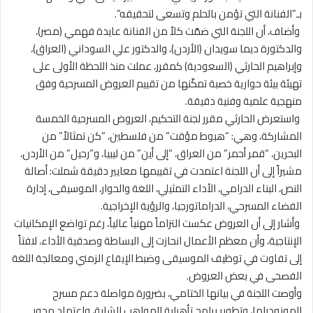
بـ”الفنانة التي تؤمن بالحلم وتسعى لتحقيقه”.
‏ ‏وأضاف، أن اللجنة التي ضمّت كلاً من الفنانة عايدة فهمي (مصر)،
والدكتورة ديما سويدان (الأردن)، والدكتور علي السوداني (العراق)،
وإبراهيم الحارثي (السعودية) كمقرر، عملت منذ اللحظة الأولى على
تهيئة بيئة حوارية خصبة تمكّنها من تقييم العروض المسرحية وفق
منهجية علمية وفنية دقيقة.
‏ ‏واستعرض الحارثي مقرر لجنة التحكيم، العروض المسرحية الخمسة
المشاركة، وهي: “هبوط مؤقت” من فلسطين، “كن تمثالاً” من
البحرين، “قمر أحمر” من العراق، “إلى أين” من ليبيا، و”رحيل” من الأردن،
مشيراً إلى أن اللجنة اعتمدت في تقييمها معايير دقيقة شملت: أصالة
النص، البناء الدرامي، الأداء التمثيلي، اللغة والحوار، الموسيقى، إدارة
الفضاء المسرحي، الدراماتورجيا، والرؤية الإخراجية.
‏ ‏وأشار إلى أن العروض عكست التزاماً مهنياً عالياً، رغم تواضع الإمكانيات
الإنتاجية، وأن معظم الأعمال انحازت إلى البساطة وصدقية الأداء، لافتاً
إلى تفاوت في توظيف الموسيقى وضبط الإيقاع الزمني ومعالجة اللغة
الفصحى في بعض العروض.
‏‏وأوصت اللجنة في بيانها الختامي، بضرورة مواصلة دعم مسرح
المونودراما، وتطوير برامج تأهيلية للمواهب الشابة، واعتماد محور