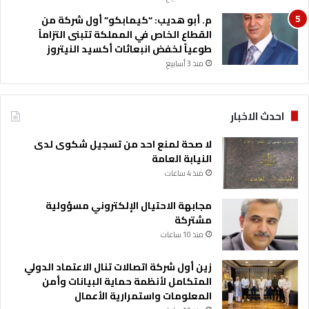
م. أبو هديب: “كيمابكو” أول شركة من
القطاع الخاص في المملكة تتبنى التزاماً
طوعياً لخفض انبعاثات أكسيد النيتروز
منذ 3 أسابيع
احدث الاخبار
لا صحة لمنع احد من تسجيل شكوى لدى
النيابة العامة
منذ 4 ساعات
مجابهة الاحتيال الإلكتروني مسؤولية
مشتركة
منذ 10 ساعات
زين أول شركة اتصالات تنال الاعتماد الدولي
المتكامل لأنظمة حماية البيانات وأمن
المعلومات واستمرارية الأعمال