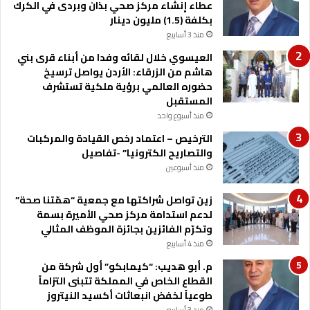
عطاء إنشاء مركز صحي بذان وبردى في الكرك
بكلفة (1.5) مليون دينار
منذ 3 أسابيع
العيسوي خلال لقائه وفدا من أبناء قرى بني
هاشم من الزرقاء: الأردن يواصل ترسيخ
حضوره العالمي برؤية ملكية تستشرف
المستقبل
منذ أسبوع واحد
الترخيص – اعتماد رخص القيادة والمركبات
والتصاريح الكترونيا” -تفاصيل
منذ أسبوعين
زين تواصل شراكتها مع جمعية “همّتنا صحة”
لدعم استدامة مركز صحي الأميرة بسمة
وتكرّم الفائزين بجائزة الموظف المثالي
منذ 4 أسابيع
م. أبو هديب: “كيمابكو” أول شركة من
القطاع الخاص في المملكة تتبنى التزاماً
طوعياً لخفض انبعاثات أكسيد النيتروز
منذ 3 أسابيع