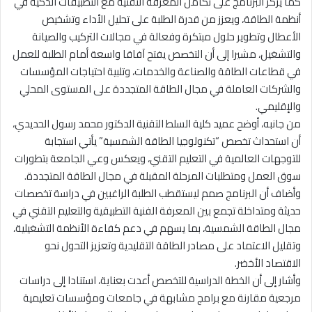
كما يركز البرنامج على تكامل المعرفة التقنية مع التطبيقات الذكية في
أنظمة الطاقة، ويعزز من قدرة الطلبة على تحليل الأداء وتشخيص
الأعطال وتطوير حلول مبتكرة وفعالة في مجالات التركيب والصيانة
والتشغيل، مشيرا إلى أن التخصص يفتح آفاقا واسعة أمام الطلبة للعمل
في قطاعات الطاقة والصناعة والخدمات، وتلبية احتياجات المؤسسات
والشركات العاملة في مجال الطاقة المتجددة على المستوى المحلي
والإقليمي.
من جانبه، أوضح عميد كلية السلط التقنية الدكتور محمد رسول الحديدي،
أن استحداث تخصص “تكنولوجيا الطاقة الشمسية” يأتي استجابة
للتوجهات العالمية في التعليم التقني، ويعكس وعي الجامعة بتطورات
سوق العمل ومتطلبات المرحلة المقبلة في مجال الطاقة المتجددة.
وأضاف أن البرنامج صمم ليستقطب الطلبة الراغبين في دراسة تخصصات
حديثة ومتداخلة تجمع بين المعرفة الفنية التطبيقية والتعليم التقني في
مجال الطاقة الشمسية، بما يسهم في دعم كفاءة الأنظمة التشغيلية،
وتقليل الاعتماد على مصادر الطاقة التقليدية وتعزيز التحول نحو
الاقتصاد الأخضر.
وأشار إلى أن الخطة الدراسية للتخصص أعدت بعناية، استنادا إلى دراسات
مرجعية مقارنة مع برامج مشابهة في جامعات ومؤسسات تعليمية