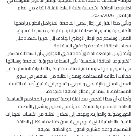
هرمنا- استحدثت جامعة البلقاء التطبيقية برنامج الدبلوم المتوسط في
تكنولوجيا الطاقة الشمسية بكلية السلط التقنية، ابتداء من العام
الجامعي 2025/2026.
ويأتي هذا القرار في إطار سعي الجامعة المتواصل لتطوير برامجها
الأكاديمية وتقديم تخصصات تقنية نوعية تواكب مستجدات سوق
العمل، وتنسجم مع الإطار الوطني الهادف إلى تعزيز الاعتماد على
مصادر الطاقة المتجددة وتحقيق الاستدامة.
وأكد رئيس الجامعة الدكتور أحمد فخري العجلوني، أن استحداث تخصص
“تكنولوجيا الطاقة الشمسية” يأتي انسجاما مع رؤية الجامعة ورسالتها
في تقديم برامج تعليمية تقنية متقدمة تواكب التطورات المتسارعة في
مجالات الطاقة المستدامة، وتمكن الطلبة من التنافس في سوق
العمل المحلي والإقليمي والدولي، وتسهم في تحقيق أهداف التنمية
المستدامة، لا سيما في قطاع الطاقة المتجددة.
وأضاف أن هذا التخصص يعد نقلة نوعية تجمع بين المفاهيم الأساسية
للطاقة الشمسية والتقنيات الحديثة في تصميم وتشغيل الأنظمة
الكهروضوئية والحرارية، ويهدف إلى تمكين الطلبة من اكتساب المهارات
الفنية والتطبيقية التي تسهم في تحسين كفاءة استغلال الطاقة
الشمسية، ودعم مشاريع التحول نحو الطاقة النظيفة.