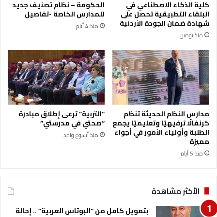
كلية الذكاء الاصطناعي في
الحكومة – نظام تصنيف جديد
م
ل
البلقاء التطبيقية تحصل على
للمدارس الخاصة -تفاصيل
ن
ا
شهادة ضمان الجودة الأردنية
منذ 4 أيام
ا
ل
منذ يومين
ل
ع
غ
د
د
ة
م
ن
ا
ط
ق
مدارس النظم الحديثة تنظم
“التربية” ترعى إطلاق مبادرة
ف
كرنفالًا ترفيهيًا وتعليميًا يجمع
“صحتي في مدرستي”
ي
الطلبة وأولياء الأمور في أجواء
منذ أسبوع واحد
ق
مميزة
ط
منذ 5 أيام
ا
ع
غ
الأكثر مشاهدة
ز
ة
بتمويل كامل من “البوتاس العربية” .. إحالة