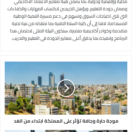
محلية وإقليمية ودولية، بما يضمن تلبية معايير الاعتماد الأكاديمي
وضمان جودة التعليم، ويؤهل الخريجين لاكتساب المهارات والكفاءات
التي تلبي احتياجات السوق وتسهم في دعم مسيرة التنمية الوطنية
المستدامة، لافتا إلى أن كلية السلط التقنية بما تمتلكه من بنية تحتية
متقدمة وكوادر أكاديمية متميزة، ستكون البيئة المثلى لاحتضان هذا
البرنامج وتنفيذه بما يحقق أعلى معايير الجودة في التعليم والتدريب.
م
و
ج
ة
ح
ا
ر
ة
و
موجة حارة وجافة تؤثر على المملكة ابتداء من الغد
ج
ا