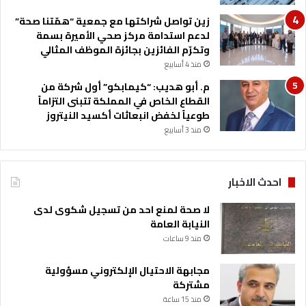
زين تواصل شراكتها مع جمعية “همّتنا صحة”
لدعم استدامة مركز صحي الأميرة بسمة
وتكرّم الفائزين بجائزة الموظف المثالي
منذ 4 أسابيع
م. أبو هديب: “كيمابكو” أول شركة من
القطاع الخاص في المملكة تتبنى التزاماً
طوعياً لخفض انبعاثات أكسيد النيتروز
منذ 3 أسابيع
احدث الاخبار
لا صحة لمنع احد من تسجيل شكوى لدى
النيابة العامة
منذ 9 ساعات
مجابهة الاحتيال الإلكتروني مسؤولية
مشتركة
منذ 15 ساعة