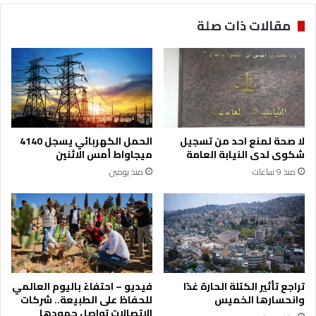
ع
ا
مقالات ذات صلة
ة
ل
ذ
ه
ب
ع
ي
ا
ر
لا صحة لمنع احد من تسجيل
الحمل الكهربائي يسجل 4140
2
شكوى لدى النيابة العامة
ميجاواط أمس الاثنين
1
منذ 9 ساعات
منذ يومين
ب
ا
ل
س
و
ق
ا
ل
تراجع تأثير الكتلة الحارة غدًا
فيديو – احتفاءً باليوم العالمي
م
وانحسارها الخميس
للحفاظ على الطبيعة.. شركات
ح
الاتصالات تواصل جهودها