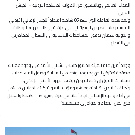
الغذاء العالمي وبالتنسيق من القوات المسلحة الأردنية – الجيش
العربي.
وتُعد هذه القافلة التي تضم 85 شاحنة امتداداً للجسر الإغاثي الأردني
المستمر منذ العدوان الإسرائيلي على غزة، في إطار الجهود الوطنية
والدولية لضمان تدفق المساعدات الإنسانية إلى السكان المحاصرين
في القطاع.
وجدد أمين عام الهيئة الدكتور حسين الشبلي التأكيد على وجود عقبات
معقدة تعترض الجهود يوميا وتحد من انسيابية وصول المساعدات،
مستدركا القول إن ذلك لم ولن يوقف الجهد الأردني الإغاثي.
وأضاف “الأردن بقيادته وجيشه ومؤسساته وشركائه الدوليين مستمر
في أداء واجبه الإنساني تجاه أهلنا في غزة، وسيواصل الضغط والعمل
حتى يصل الغذاء والدواء إلى مستحقيه”.
ا