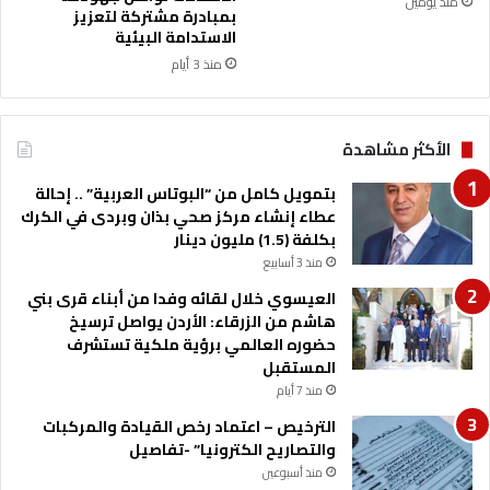
منذ يومين
ل
بمبادرة مشتركة لتعزيز
الاستدامة البيئية
ي
ة
منذ 3 أيام
الأكثر مشاهدة
بتمويل كامل من “البوتاس العربية” .. إحالة
عطاء إنشاء مركز صحي بذان وبردى في الكرك
بكلفة (1.5) مليون دينار
منذ 3 أسابيع
العيسوي خلال لقائه وفدا من أبناء قرى بني
هاشم من الزرقاء: الأردن يواصل ترسيخ
حضوره العالمي برؤية ملكية تستشرف
المستقبل
منذ 7 أيام
الترخيص – اعتماد رخص القيادة والمركبات
والتصاريح الكترونيا” -تفاصيل
منذ أسبوعين