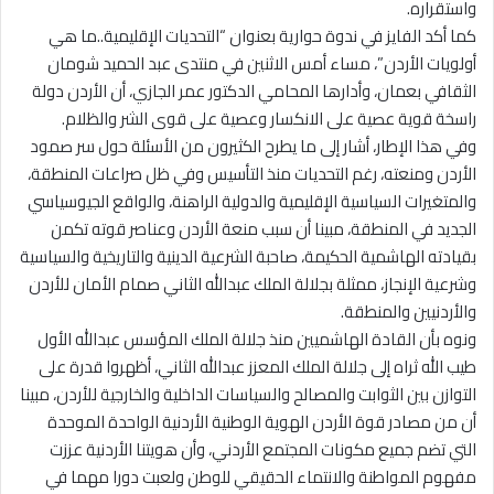
واستقراره.
كما أكد الفايز في ندوة حوارية بعنوان “التحديات الإقليمية..ما هي
أولويات الأردن”، مساء أمس الاثنين في منتدى عبد الحميد شومان
الثقافي بعمان، وأدارها المحامي الدكتور عمر الجازي، أن الأردن دولة
راسخة قوية عصية على الانكسار وعصية على قوى الشر والظلام.
وفي هذا الإطار، أشار إلى ما يطرح الكثيرون من الأسئلة حول سر صمود
الأردن ومنعته، رغم التحديات منذ التأسيس وفي ظل صراعات المنطقة،
والمتغيرات السياسية الإقليمية والدولية الراهنة، والواقع الجيوسياسي
الجديد في المنطقة، مبينا أن سبب منعة الأردن وعناصر قوته تكمن
بقيادته الهاشمية الحكيمة، صاحبة الشرعية الدينية والتاريخية والسياسية
وشرعية الإنجاز، ممثلة بجلالة الملك عبدالله الثاني صمام الأمان للأردن
والأردنيين والمنطقة.
ونوه بأن القادة الهاشميين منذ جلالة الملك المؤسس عبدالله الأول
طيب الله ثراه إلى جلالة الملك المعزز عبدالله الثاني، أظهروا قدرة على
التوازن بين الثوابت والمصالح والسياسات الداخلية والخارجية للأردن، مبينا
أن من مصادر قوة الأردن الهوية الوطنية الأردنية الواحدة الموحدة
التي تضم جميع مكونات المجتمع الأردني، وأن هويتنا الأردنية عززت
مفهوم المواطنة والانتماء الحقيقي للوطن ولعبت دورا مهما في