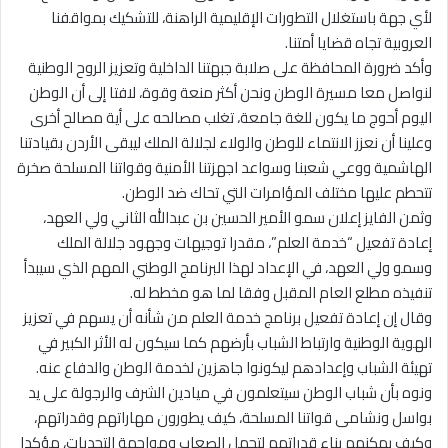
لأي جهة باستغلال التطورات الإقليمية الراهنة، للتشكيك بمواقفنا
العروبية تجاه قضايا أمتنا.
وأكد ضرورة المحافظة على صلابة جبهتنا الداخلية وتعزيز الروح الوطنية
لنواصل معا مسيرة الوطن ونحن أكثر منعة وقوة، لافتا إلى أن الوطن
اليوم أحوج ما يكون للغة جامعة، تغلب مصالحه على أية مصالح أخرى
وعلينا أن نعزز الانتماء للوطن والولاء لجلالة الملك ليبقى الأردن بقيادتنا
الهاشمية ووعي شعبنا وسواعد اجهزتنا الأمنية وقواتنا المسلحة صخرة
تتحطم عليها مختلف المؤامرات التي تحاك ضد الوطن.
وثمن الفايز إعلان سمو الأمير الحسين بن عبدالله الثاني ولي العهد،
إعادة تفعيل “خدمة العلم”، مقدرا توجيهات وجهود جلالة الملك
وسمو ولي العهد، في الإعداد لهذا البرنامج الوطني المهم الذي سيبدأ
تنفيذه مطلع العام المقبل وفقا لما هو مخطط له.
وقال إن إعادة تفعيل برنامج خدمة العلم من شأنه أن يسهم في تعزيز
الهوية الوطنية وارتباط الشباب بأرضهم كما سيكون له الأثر الكبير في
تهيئة الشباب وإعدادهم ليكونوا جاهزين لخدمة الوطن والدفاع عنه.
ونوه بأن شباب الوطن سيتعلمون في ميادين الشرف والرجولة على يد
بواسل ونشامى قواتنا المسلحة، كيف يطورون مهاراتهم وقدراتهم،
وكيف يمكنهم بناء قدراتهم لتحمل الصعاب ومواجهة التحديات، مؤكدا