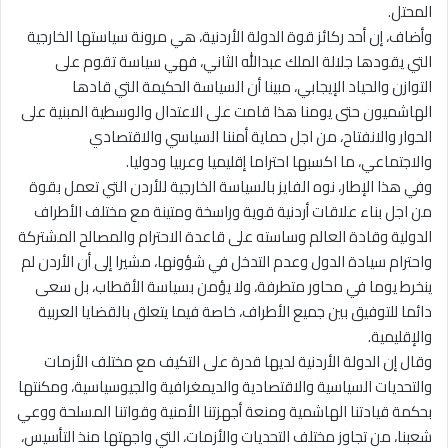
المحتل.
وأضاف، إن أحد ركائز قوة الدولة الأردنية، هي مرونة سياستها الخارجية
التي يقودها جلالة الملك عبدالله الثاني، فهي سياسة تقوم على
التوازن والحياد الإيجابي، مبينا أن السياسة الحكيمة التي قادها
الهاشميون حتى يومنا هذا قامت على الاعتدال والوسطية المبنية على
الحوار والانفتاح، من اجل حماية أمننا السياسي والاقتصادي
والاجتماعي، ما اكسبها احتراما إقليميا وعربيا ودوليا.
وفي هذا الإطار، نوه الفايز بالسياسة الخارجية للأردن التي تعمل بقوة
من اجل بناء علاقات أردنية قوية وراسخة ومتينة مع مختلف الأطراف
الدولية وقادة العالم وساسته على قاعدة الاحترام والمصالح المشتركة
واحترام سيادة الدول وعدم التدخل في شؤونها، مشيرا إلى أن الأردن لم
ينخرط يوما في محاور متطرفة، ولا يؤمن بسياسة الأقطاب، بل سعى
دائما للتوفيق بين جميع الأطراف، خاصة فيما يتعلق بالقضايا العربية
والإقليمية.
وقال إن الدولة الأردنية لديها قدرة على التكيف مع مختلف الأزمات
والتحديات السياسية والاقتصادية والديمغرافية والجيوسياسية، ومكنتها
بحكمة قيادتنا الهاشمية ومنعة أجهزتنا الأمنية وقواتنا المسلحة ووعي
شعبنا، من تجاوز مختلف التحديات والأزمات، التي واجهتها منذ التأسيس،