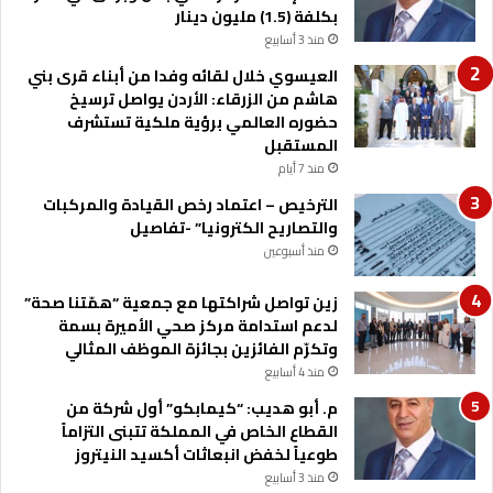
بكلفة (1.5) مليون دينار
ل
ر
ي
منذ 3 أسابيع
م
ي
د
العيسوي خلال لقائه وفدا من أبناء قرى بني
ط
ي
هاشم من الزرقاء: الأردن يواصل ترسيخ
ا
ر
حضوره العالمي برؤية ملكية تستشرف
ل
ي
المستقبل
ب
ه
منذ 7 أيام
و
ز
ن
الترخيص – اعتماد رخص القيادة والمركبات
ر
ب
والتصاريح الكترونيا” -تفاصيل
ا
ت
ع
منذ أسبوعين
د
ه
خ
ل
زين تواصل شراكتها مع جمعية “همّتنا صحة”
ل
و
لدعم استدامة مركز صحي الأميرة بسمة
ع
ا
وتكرّم الفائزين بجائزة الموظف المثالي
ا
ء
منذ 4 أسابيع
ج
ب
م. أبو هديب: “كيمابكو” أول شركة من
ل
ن
القطاع الخاص في المملكة تتبنى التزاماً
ي
طوعياً لخفض انبعاثات أكسيد النيتروز
ك
منذ 3 أسابيع
ن