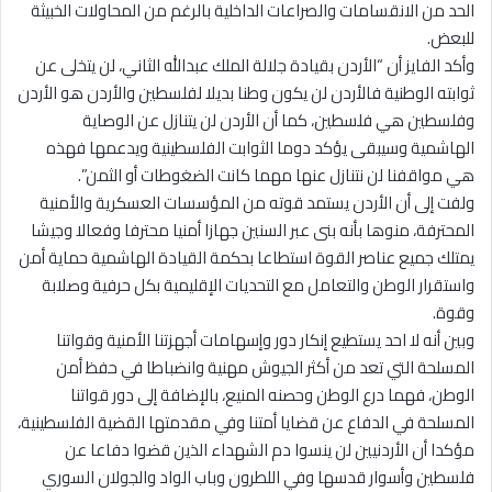
الحد من الانقسامات والصراعات الداخلية بالرغم من المحاولات الخبيثة
للبعض.
وأكد الفايز أن “الأردن بقيادة جلالة الملك عبدالله الثاني، لن يتخلى عن
ثوابته الوطنية فالأردن لن يكون وطنا بديلا لفلسطين والأردن هو الأردن
وفلسطين هي فلسطين، كما أن الأردن لن يتنازل عن الوصاية
الهاشمية وسيبقى يؤكد دوما الثوابت الفلسطينية ويدعمها فهذه
هي مواقفنا لن نتنازل عنها مهما كانت الضغوطات أو الثمن”.
ولفت إلى أن الأردن يستمد قوته من المؤسسات العسكرية والأمنية
المحترفة، منوها بأنه بنى عبر السنين جهازا أمنيا محترفا وفعالا وجيشا
يمتلك جميع عناصر القوة استطاعا بحكمة القيادة الهاشمية حماية أمن
واستقرار الوطن والتعامل مع التحديات الإقليمية بكل حرفية وصلابة
وقوة.
وبين أنه لا احد يستطيع إنكار دور وإسهامات أجهزتنا الأمنية وقواتنا
المسلحة التي تعد من أكثر الجيوش مهنية وانضباطا في حفظ أمن
الوطن، فهما درع الوطن وحصنه المنيع، بالإضافة إلى دور قواتنا
المسلحة في الدفاع عن قضايا أمتنا وفي مقدمتها القضية الفلسطينية،
مؤكدا أن الأردنيين لن ينسوا دم الشهداء الذين قضوا دفاعا عن
فلسطين وأسوار قدسها وفي اللطرون وباب الواد والجولان السوري