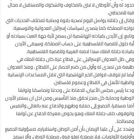
حدود له وأن الأوطان لا تبنى بالمخاوف والشكوك والمستقبل لا مجال
فيه للمحبطين.
وقال إن جلالته يواصل اليوم تصديه بقوة وصلابة لمختلف التحديات التي
تواجه المملكة كما يتصدى لسياسات إسرائيل العدوانية والتوسعية.
وتابع، إن الأردن بقيادته الهاشمية لن يسمح لأية جهة العبث بسيادته أو
أية حلول للقضية الفلسطينية على حساب المملكة، وسيبقى الأردن
بقيادة جلالة الملك سندا لامته العربية وللقضية الفلسطينية.
وفي ظل العدوان الإسرائيلي على قطاع غزة كان جلالة الملك في
طليعة من تصدى له وأول من كسر الحصار على القطاع ، ومنذ العدوان
أيضا لم تتوقف قوافل الخير الهاشمية التي تنقل المساعدات الإنسانية
والطبية للأهل في القطاع وعموم فلسطين.
ودعا رئيس مجلس الأعيان، للحفاظ على وحدتنا وتماسكنا وثوابتنا
الوطنية وحماية كل منجز تحقق منذ التأسيس ومن اجل ان يستمر الأردن
آمنا مستقرا، الجميع إلى حماية وطنهم والدفاع عنه بالغالي والنفيس
والوقوف خلف جلالة الملك وهو يخوض معركة الدفاع عن ثوابتنا
ومصالحنا.
وشدد على أن علينا الإيمان بأن أمن الوطن واستقراره، مسؤولية الجميع
وأولوية الأولويات، فلا مصلحة تعلو فوق مصلحة الوطن، وألا نسمح