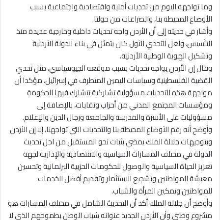
وما تواجهه اليوم من تحديات أمنية واقتصادية واجتماعية بسبب
الأوضاع المحيطة بنا، والصراعات من حولنا.
وأشار في حديثه إلى أن الأردن واجه تحديات داخلية وخارجية عديدة منذ
التأسيس، ولعل التحدي الأول كان يتمثل في بناء الدولة الأردنية
وتشكيل الهوية الوطنية الأردنية.
وقال إن الأردن يواجه تحديات بسبب موقعه الجيوسياسي، مثل تحدي
القضية الفلسطينية وسياسات اليمين المتطرف في إسرائيل، مؤكدا أن
مواجهة هذه التحديات مسؤولية تشاركية تتشارك فيها الحكومة
ومؤسسات المجتمع المدني من أحزاب ونقابات، بالإضافة إلى
مسؤوليات على الأسرة والمدرسة والجامعة ورجال الدين والإعلام.
وأوضح أنه رغم الأوضاع المحيطة بنا والتحديات التي تواجهنا، إلا إن الأردن
وبتوجيهات جلالة الملك يمضي بثبات نحو المستقبل من اجل تحديث
الدولة في مختلف المسارات السياسية والاقتصادية والإدارية لجهة
تعزيز الحياة السياسية والوصول للحكومات الحزبية البرلمانية وتحسين
معيشة المواطنين وتشجيع الاستثمار وتقديم أفضل الخدمات
للمواطنين وتمكين المرأة والشباب.
وأوضح أن جلالة الملك أكد أن التحديث الشامل في مختلف المسارات هو
مشروع وطني وأن الأردن الجديد عنوانه شباب الوطن بطموحهم الذي لا