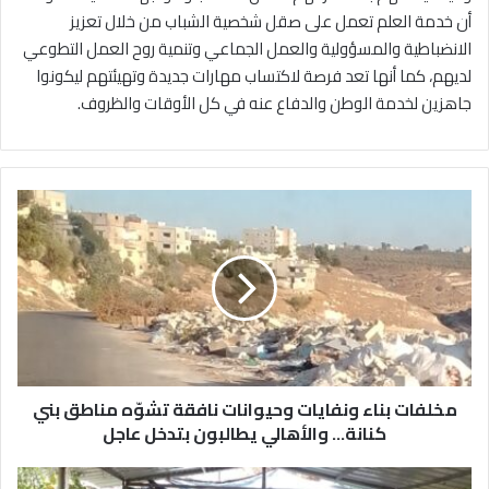
أن خدمة العلم تعمل على صقل شخصية الشباب من خلال تعزيز
الانضباطية والمسؤولية والعمل الجماعي وتنمية روح العمل التطوعي
لديهم، كما أنها تعد فرصة لاكتساب مهارات جديدة وتهيئتهم ليكونوا
جاهزين لخدمة الوطن والدفاع عنه في كل الأوقات والظروف.
م
خ
ل
ف
ا
ت
ب
ن
ا
مخلفات بناء ونفايات وحيوانات نافقة تشوّه مناطق بني
ء
و
كنانة... والأهالي يطالبون بتدخل عاجل
ن
ف