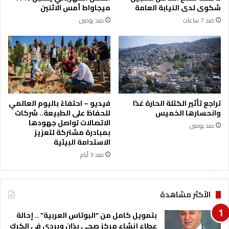
م
ا
شكوى لدى النيابة العامة
ميجاواط أمس الاثنين
ن
ل
منذ 7 ساعات
منذ يومين
ا
ت
ط
ك
ق
ن
ب
و
ن
ل
ي
و
ك
ج
ن
ي
تراجع تأثير الكتلة الحارة غدًا
فيديو – احتفاءً باليوم العالمي
ا
ا
وانحسارها الخميس
للحفاظ على الطبيعة.. شركات
ن
ا
الاتصالات تواصل جهودها
منذ يومين
ة
ل
بمبادرة مشتركة لتعزيز
.
أ
الاستدامة البيئية
.
ر
منذ 3 أيام
.
د
و
ن
ا
ي
الأكثر مشاهدة
ل
ة
أ
ي
بتمويل كامل من “البوتاس العربية” .. إحالة
ه
ز
عطاء إنشاء مركز صحي بذان وبردى في الكرك
ا
و