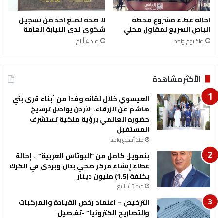
ج
ع
ا
ز
احالة عطاء مشروع محطة
لا صحة لمنع احد من تسجيل
م
ي
الباص السريع لمقاول محلي
شكوى لدى النيابة العامة
ع
ع
منذ يوم واحد
منذ 4 أيام
ة
ش
ي
ر
ت
الأكثر مشاهدة
ي
أ
العيسوي خلال لقائه وفدا من أبناء قرى بني
ب
هاشم من الزرقاء: الأردن يواصل ترسيخ
و
حضوره العالمي برؤية ملكية تستشرف
ا
المستقبل
ل
منذ أسبوع واحد
ف
بتمويل كامل من “البوتاس العربية” .. إحالة
و
عطاء إنشاء مركز صحي بذان وبردى في الكرك
ل
بكلفة (1.5) مليون دينار
و
منذ 3 أسابيع
ا
ل
الترخيص – اعتماد رخص القيادة والمركبات
ع
والتصاريح الكترونيا” -تفاصيل