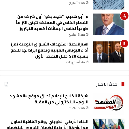
د
منذ 3 أسابيع
و
ا
م. أبو هديب: “كيمابكو” أول شركة من
ن
القطاع الخاص في المملكة تتبنى التزاماً
طوعياً لخفض انبعاثات أكسيد النيتروز
منذ 3 أسابيع
استراتيجية استهداف الأسواق النوعية تعزز
أداء البوتاس العربية وتدفع ايراداتها للنمو
بنسبة 28% خلال النصف الأول
منذ أسبوع واحد
احدث الاخبار
شركة الخليج للإعلام تطلق موقع «المشهد
اليوم» الالكتروني من العقبة
منذ 5 ساعات
البنك الأردني الكويتي يوقع اتفاقية تعاون
مع الشركة الأردنية لضمان القروض للانضمام