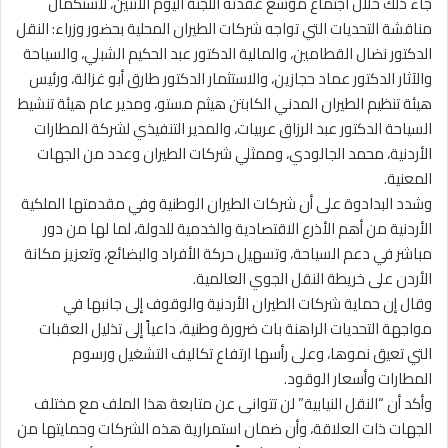
جاء ذلك خلال اجتماع موسع عقدته اللجنة اليوم الاثنين، لاستكمال
مناقشة التحديات التي تواجه شركات الطيران المحلية بحضور وزراء: النقل
الدكتور نضال القطامين، والمالية الدكتور عبد الحكيم الشبلي، والسياحة
والآثار الدكتور عماد حجازين، والاستثمار الدكتور طارق أبو غزالة، ورئيس
هيئة تنظيم الطيران المدني الكابتن هيثم مستو، ومدير عام هيئة تنشيط
السياحة الدكتور عبد الرزاق عربيات، والمدير التنفيذي لشركة المطارات
الأردنية، محمد الجالودي، وممثلي شركات الطيران وعدد من الجهات
المعنية.
وشدد البدادوة على أن شركات الطيران الوطنية وفي مقدمتها الملكية
الأردنية من أهم الأذرع الاقتصادية والخدمية للدولة، لما لها من دور
مباشر في دعم السياحة، وتسهيل حركة الأفراد والبضائع، وتعزيز مكانة
الأردن على خريطة النقل الجوي العالمية.
وقال إن حماية شركات الطيران الأردنية والوقوف إلى جانبها في
مواجهة التحديات الراهنة بات ضرورة وطنية، داعياً إلى تذليل العقبات
التي تعيق نموها، وعلى رأسها ارتفاع تكاليف التشغيل ورسوم
المطارات وأسعار الوقود.
وأكد أن “النقل النيابية” لن تتوانى عن متابعة هذا الملف مع مختلف
الجهات ذات العلاقة، وأن ضمان استمرارية هذه الشركات وحمايتها من