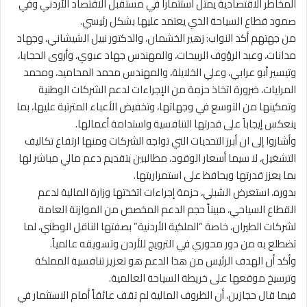
المخاطر الاقتصادية يمثل استثماراً في مستقبل الاقتصاد الأردني وفي
صمود قطاع السياحة الذي يعتمد عليها بشكل رئيسي.
من جهتهم أكد النواب: زهير الخشمان، والدكتور نبيل الشيشاني، وجهاد
مدانات، وعبد الرؤوف الربيحات، والمهندس جهاد عبوي، وأروى الحجايا،
وتيسير أبو عرابي، وعلي الخلايلة، والمهندس محمد المحاميد، ومحمد
المرايات، ضرورة اتخاذ حزمة من الإجراءات لدعم الشركات الوطنية
وتمكينها من التوسع في وجهاتها، وتخفيض الأعباء المترتبة عليها، بما
ينعكس إيجاباً على قدرتها التنافسية واستدامة أعمالها.
وأشاروا إلى ان أبرز التحديات التي تواجه الشركات ومنها ارتفاع تكاليف
التشغيل، لا سيما أسعار الوقود، مطالبين بتقديم دعم مالي مباشر لها
بما يعزز قدرتها ويحافظ على استمراريتها.
بدوره، استعرض الشبلي، حزمة إجراءات اتخذتها وزارة المالية لدعم
القطاع السياحي، مبيناً حجم الدعم المخصص من الموازنة العامة
لشركات الطيران، خاصة “الملكية الأردنية” بصفتها الناقل الوطني، لما
تضطلع به من دور محوري في الترويج للأردن وتسويقه عالمياً.
وأكد أن الهدف الرئيس من هذا الدعم هو تعزيز تنافسية المملكة
وترسيخ موقعها على خريطة السياحة العالمية.
فيما قال حجازين، أن الظروف المالية لم تقف عائقاً أمام الاستثمار في