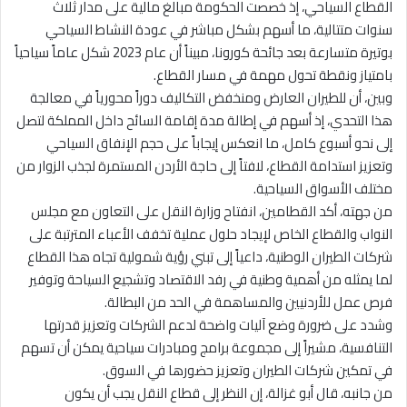
القطاع السياحي، إذ خصصت الحكومة مبالغ مالية على مدار ثلاث
سنوات متتالية، ما أسهم بشكل مباشر في عودة النشاط السياحي
بوتيرة متسارعة بعد جائحة كورونا، مبيناً أن عام 2023 شكل عاماً سياحياً
بامتياز ونقطة تحول مهمة في مسار القطاع.
وبين، أن للطيران العارض ومنخفض التكاليف دوراً محورياً في معالجة
هذا التحدي، إذ أسهم في إطالة مدة إقامة السائح داخل المملكة لتصل
إلى نحو أسبوع كامل، ما انعكس إيجاباً على حجم الإنفاق السياحي
وتعزيز استدامة القطاع، لافتاً إلى حاجة الأردن المستمرة لجذب الزوار من
مختلف الأسواق السياحية.
من جهته، أكد القطامين، انفتاح وزارة النقل على التعاون مع مجلس
النواب والقطاع الخاص لإيجاد حلول عملية تخفف الأعباء المترتبة على
شركات الطيران الوطنية، داعياً إلى تبني رؤية شمولية تجاه هذا القطاع
لما يمثله من أهمية وطنية في رفد الاقتصاد وتشجيع السياحة وتوفير
فرص عمل للأردنيين والمساهمة في الحد من البطالة.
وشدد على ضرورة وضع آليات واضحة لدعم الشركات وتعزيز قدرتها
التنافسية، مشيراً إلى مجموعة برامج ومبادرات سياحية يمكن أن تسهم
في تمكين شركات الطيران وتعزيز حضورها في السوق.
من جانبه، قال أبو غزالة، إن النظر إلى قطاع النقل يجب أن يكون