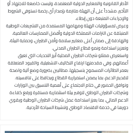
الأطر القانونية والمعايير الدولية المعتمدة، وليست خاضعة للاجتهاد أو
التأخير، مشدداً على أن الهيئة ملتزمة بإصدار أي رخصة تستوفي الشروط
والإجراءات المتبعة دون إبطاء.
وعرض لمسؤوليات الهيئة ومهامها المستمدة من التشريعات الوطنية
المنبثقة عن التزامات المملكة الدولية وأفضل الممارسات العالمية،
والهادفة إلى ضمان أعلى معايير سلامة وأمن الطيران، وحماية البيئة،
وتعزيز استدامة ونمو قطاع الطيران المدني.
واستعرض ممثلو شركات الطيران المحلية أبرز التحديات التي تعيق
أعمالهم، وفي مقدمتها ارتفاع التكاليف التشغيلية، والقيود المتعلقة
بعمر الطائرات المسموح بتسجيلها، مطالبين بضرورة وضع آلية واضحة
لتقديم الدعم، بما يضمن استمرارية القطاع ويحافظ على تنافسيته.
وتوافق الحضور في ختام الاجتماع على أهمية التنسيق بين الوزارات
وشركات الطيران الوطني لتوفير بيئة استثمارية مستقرة ورفع كفاءة
الدعم المالي، بما يعزز استدامة عمل شركات الطيران الوطنية ويقوي
دورها في خدمة الاقتصاد الوطني وتنشيط السياحة الأردنية.