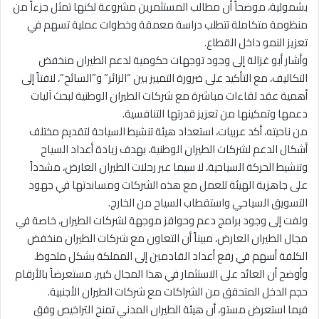
بشمولية، موضحاً أن مطالب المستثمرين مشروعة لكنها تمثل جزءاً من
منظومة متكاملة تتطلب دراسة معمقة وخطوات عملية تسهم في
تعزيز النمو داخل القطاع.
وأشار أبو غزالة إلى وجود توجهات حكومية لدعم الطيران منخفض
التكاليف، مع التأكيد على ضرورة التمييز بين “الزائر” و”السائح”، لافتاً إلى
أهمية عقد لقاءات مباشرة مع شركات الطيران الوطنية لبحث آليات
دعمها وتمكينها من تعزيز قدرتها التنافسية.
من ناحيته، أكد عربيات، استعداد هيئة تنشيط السياحة لتقديم مختلف
أشكال الدعم لشركات الطيران الوطنية، بهدف زيادة أعداد السياح
وتنشيط الحركة السياحية، لا سيما عبر رحلات الطيران العارض، مشدداً
على جاهزية الهيئة للعمل مع هذه الشركات ومساندتها في جهود
التسويق السياحي واستقطاب السياح من الخارج.
ولفت إلى وجود برامج دعم وحوافز موجهة لشركات الطيران، خاصة في
مجال الطيران العارض، مبيناً أن التعاون مع شركات الطيران منخفض
الكلفة أسهم في رفع أعداد القادمين إلى المملكة بشكل ملحوظ.
وأوضح أن العائد على الاستثمار في هذا المجال كبير، مستعرضاً بالأرقام
حجم الدخل المتحقق من الشراكات مع شركات الطيران الأجنبية.
فيما استعرض مستو، أن هيئة الطيران المدني تمنح التراخيص وفق