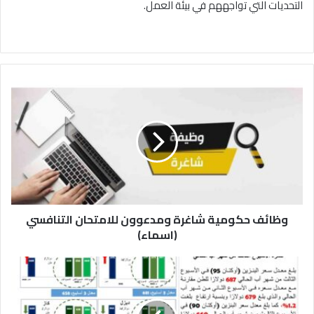
التحديات التي تواجههم في بيئة العمل
.
و
ظ
ا
ئ
ف
ح
ك
و
م
وظائف حكومية شاغرة ومدعوون للامتحان التنافسي
ي
ة
(اسماء)
ش
ا
ا
غ
ل
ر
ط
ة
ا