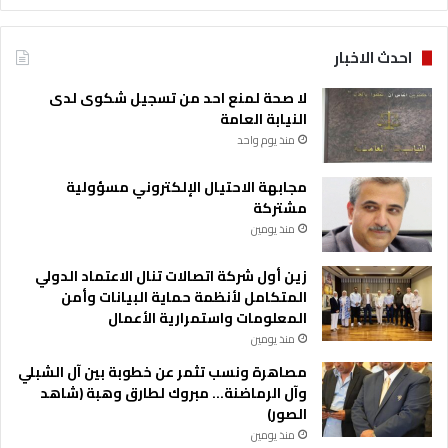
احدث الاخبار
لا صحة لمنع احد من تسجيل شكوى لدى
النيابة العامة
منذ يوم واحد
مجابهة الاحتيال الإلكتروني مسؤولية
مشتركة
منذ يومين
زين أول شركة اتصالات تنال الاعتماد الدولي
المتكامل لأنظمة حماية البيانات وأمن
المعلومات واستمرارية الأعمال
منذ يومين
مصاهرة ونسب تثمر عن خطوبة بين آل الشبلي
وآل الرماضنة… مبروك لطارق وهبة (شاهد
الصور)
منذ يومين