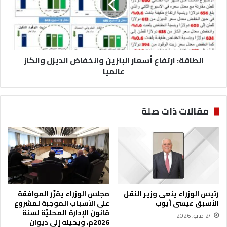
و
ق
م
ة
د
:
ع
ا
و
ر
و
الطاقة: ارتفاع أسعار البنزين وانخفاض الديزل والكاز
ت
ن
ف
عالميا
ل
ا
ل
ع
ا
أ
مقالات ذات صلة
م
س
ت
ع
ح
ا
ا
ر
ن
ا
ا
ل
ل
ب
ت
ن
رئيس الوزراء ينعى وزير النقل
مجلس الوزراء يقرِّر الموافقة
ن
ز
الأسبق عيسى أيوب
على الأسباب الموجبة لمشروع
ا
ي
قانون الإدارة المحليَّة لسنة
24 مايو، 2026
ف
ن
2026م، ويحيله إلى ديوان