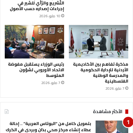
س
و
التَّشريع والرَّأي للسَّير في
ي
ا
إجراءات إصداره حسب الأصول
(
ن
10 مايو، 2026
ا
خ
س
ف
م
ا
ا
ض
ء
ا
)
ل
د
ي
مذكرة تفاهم بين الأكاديمية
رئيس الوزراء يستقبل مفوضة
الأردنية للإدارة الحكومية
الاتحاد الأوروبي لشؤون
ز
والمدرسة الوطنية
المتوسط
ل
الفلسطينية
و
7 مايو، 2026
7 مايو، 2026
ا
ل
ك
ا
الأكثر مشاهدة
ز
ع
بتمويل كامل من “البوتاس العربية” .. إحالة
ا
عطاء إنشاء مركز صحي بذان وبردى في الكرك
ل