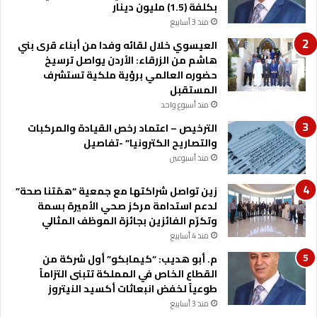
بكلفة (1.5) مليون دينار
م
منذ 3 أسابيع
ي
ا
العيسوي خلال لقائه وفدا من أبناء قرى بني
هاشم من الزرقاء: الأردن يواصل ترسيخ
حضوره العالمي برؤية ملكية تستشرف
المستقبل
منذ أسبوع واحد
الترخيص – اعتماد رخص القيادة والمركبات
والتصاريح الكترونيا” -تفاصيل
منذ أسبوعين
زين تواصل شراكتها مع جمعية “همّتنا صحة”
لدعم استدامة مركز صحي الأميرة بسمة
وتكرّم الفائزين بجائزة الموظف المثالي
منذ 4 أسابيع
م. أبو هديب: “كيمابكو” أول شركة من
القطاع الخاص في المملكة تتبنى التزاماً
طوعياً لخفض انبعاثات أكسيد النيتروز
منذ 3 أسابيع