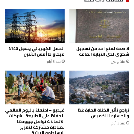
ة
خ
ا
ص
ل
ص
ص
ة
ح
ل
ف
ت
ي
ط
ي
لا صحة لمنع احد من تسجيل
الحمل الكهربائي يسجل 4140
و
ن
شكوى لدى النيابة العامة
ميجاواط أمس الاثنين
ي
ي
منذ يومين
منذ 3 أيام
ر
ب
م
ح
ه
ث
ا
ا
ر
ن
ا
ت
ت
ع
إ
ز
تراجع تأثير الكتلة الحارة غدًا
فيديو – احتفاءً باليوم العالمي
د
ي
وانحسارها الخميس
للحفاظ على الطبيعة.. شركات
ا
ز
الاتصالات تواصل جهودها
منذ 3 أيام
ر
ا
بمبادرة مشتركة لتعزيز
ة
ل
الاستدامة البيئية