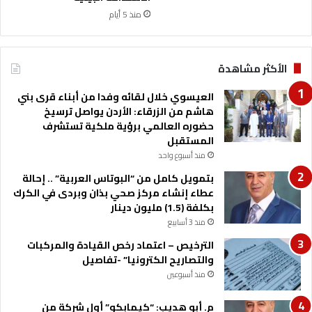
ا
ت
منذ 5 أيام
ل
ع
أ
ا
ع
و
الأكثر مشاهدة
م
ن
ا
ل
العيسوي خلال لقائه وفدا من أبناء قرى بني
ل
خ
هاشم من الزرقاء: الأردن يواصل ترسيخ
ا
د
حضوره العالمي برؤية ملكية تستشرف
ل
م
المستقبل
ز
ة
ر
منذ أسبوع واحد
ا
ا
ل
بتمويل كامل من “البوتاس العربية” .. إحالة
ع
ع
عطاء إنشاء مركز صحي بذان وبردى في الكرك
ي
م
بكلفة (1.5) مليون دينار
ة
ل
منذ 3 أسابيع
ا
الترخيص – اعتماد رخص القيادة والمركبات
ل
والتصاريح الكترونيا” -تفاصيل
إ
ع
منذ أسبوعين
ل
ا
م. أبو هديب: “كيمابكو” أول شركة من