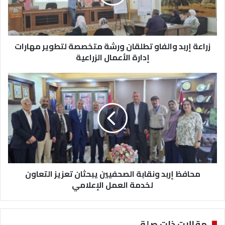
إ
ر
ب
د
زراعة إربد والفاو تطلقان ورشة متخصصة لتطوير مهارات
و
ا
إدارة الأعمال الزراعية
ل
ف
م
ا
ح
و
ا
ت
ف
ط
ظ
ل
إ
ق
ر
ا
ب
ن
د
و
محافظ إربد ونقابة الصحفيين يبحثان تعزيز التعاون
و
ر
ن
لخدمة العمل الإعلامي
ش
ق
ة
ا
م
ب
مقالات ذات صلة
ت