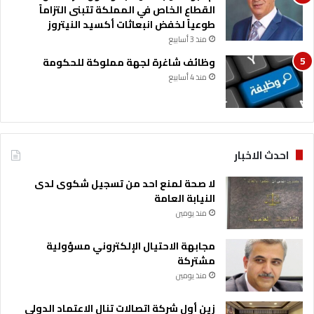
م
القطاع الخاص في المملكة تتبنى التزاماً
ي
طوعياً لخفض انبعاثات أكسيد النيتروز
منذ 3 أسابيع
وظائف شاغرة لجهة مملوكة للحكومة
منذ 4 أسابيع
احدث الاخبار
لا صحة لمنع احد من تسجيل شكوى لدى
النيابة العامة
منذ يومين
مجابهة الاحتيال الإلكتروني مسؤولية
مشتركة
منذ يومين
زين أول شركة اتصالات تنال الاعتماد الدولي