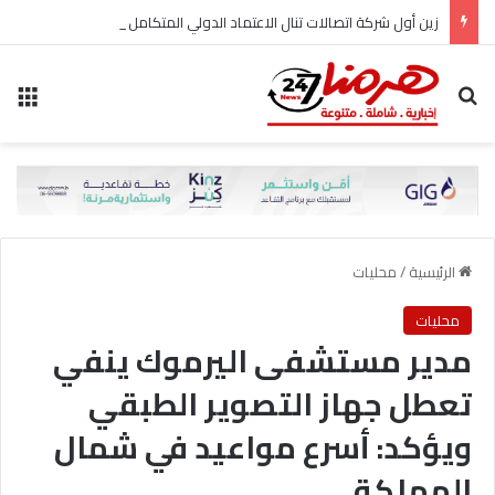
زين أول شركة اتصالات تنال الاعتماد الدولي المتكامل لأنظمة حماية البيانات وأمن المعلومات واستمرارية الأعمال
بحث عن
الق
الرئيسية
/
محليات
محليات
مدير مستشفى اليرموك ينفي
تعطل جهاز التصوير الطبقي
ويؤكد: أسرع مواعيد في شمال
المملكة