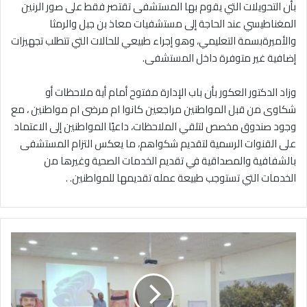
بأن التحويلات التي يقوم بها المستشفى تقتصر فقط على صور الرنين
المغناطيسي عند الحاجة إلى مستشفيات معاذ بن جبل والرمثا
والأميرةبسمة التعليمي، وهو إجراء طبيعي للحالات التي تتطلب تجهيزات
إضافية غير متوفرة داخل المستشفى.
وزاد الدكتور العكور بأن باب الإدارة مفتوح أمام أية ملاحظات أو
شكاوى من قبل المواطنين مراجعين كانوا ام مرضى ام مواطنين ، مع
وجود صندوق مخصص لتلقي الملاحظات، داعيًا المواطنين إلى الاعتماد
على القنوات الرسمية لتقديم شكواهم، ما يعكس التزام المستشفى
بالشفافية والمصداقية في تقديم الخدمات الصحية وغيرها من
الخدمات التي تستوجب طبيعة عمله تقديمها للمواطنين. .
ز
ر
ا
ع
ة