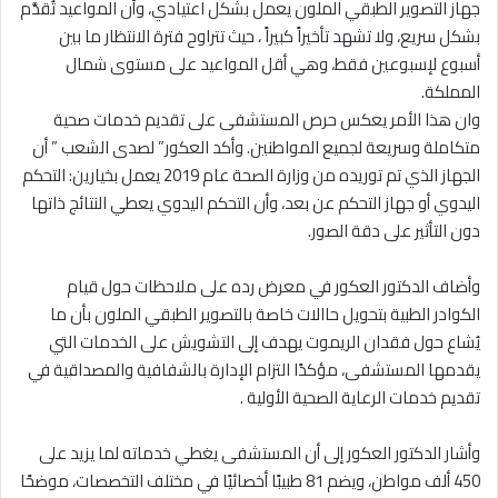
جهاز التصوير الطبقي الملون يعمل بشكل اعتيادي، وأن المواعيد تُقدَّم
بشكل سريع، ولا تشهد تأخيراً كبيراً ، حيث تتراوح فترة الانتظار ما بين
أسبوع لإسبوعين فقط، وهي أقل المواعيد على مستوى شمال
المملكة.
وان هذا الأمر يعكس حرص المستشفى على تقديم خدمات صحية
متكاملة وسريعة لجميع المواطنين. وأكد العكور” لصدى الشعب ” أن
الجهاز الذي تم توريده من وزارة الصحة عام 2019 يعمل بخيارين: التحكم
اليدوي أو جهاز التحكم عن بعد، وأن التحكم اليدوي يعطي النتائج ذاتها
دون التأثير على دقة الصور.
وأضاف الدكتور العكور في معرض رده على ملاحظات حول قيام
الكوادر الطبية بتحويل حاالات خاصة بالتصوير الطبقي الملون بأن ما
يُشاع حول فقدان الريموت يهدف إلى التشويش على الخدمات التي
يقدمها المستشفى، مؤكدًا التزام الإدارة بالشفافية والمصداقية في
تقديم خدمات الرعاية الصحية الأولية .
وأشار الدكتور العكور إلى أن المستشفى يغطي خدماته لما يزيد على
450 ألف مواطن، ويضم 81 طبيبًا أخصائيًا في مختلف التخصصات، موضحًا