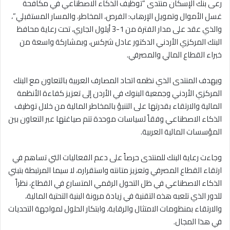
رعى بنك الإسكان منتدى “توظيف الذكاء الاصطناعي في مكافحة
غسل الأموال وتمويل الإرهاب: الفرص، المخاطر، والمسار المستقبلي”،
والذي عقد على مدار الفترة من 1-3 أيلول الجاري، تحت رعاية محافظ
البنك المركزي الأردني الدكتور عادل شركس، وبمشاركة واسعة من
خبراء القطاع المالي والمصرفي.
ويهدف المنتدى الذي نظمه اتحاد المصارف العربية بالتعاون مع البنك
المركزي الأردني وجمعية البنوك في الأردن إلى تعزيز كفاءة الأنظمة
المالية والارتقاء بقدرتها على التنبؤ بالمخاطر المالية من خلال توظيف
الذكاء الاصطناعي وفقاً لسياسات موحدة تتم صياغتها عبر التعاون بين
المؤسسات المالية العربية.
وجاءت رعاية البنك للمنتدى حرصاً على دعم الفعاليات التي تساهم في
ارتقاء القطاع المصرفي وتعزيز متانته واستقراره، لا سيما المرتبطة بتبني
الذكاء الاصطناعي في ظل التحول الرقمي المتسارع في القطاع، نظراً
للدور الذي تلعبه هذه التقنية في زيادة مرونة البنية التحتية المالية،
والارتقاء بمنظومات الامتثال والرقابة، وابتكار الحلول لمواجهة التحديات
في هذا المجال.