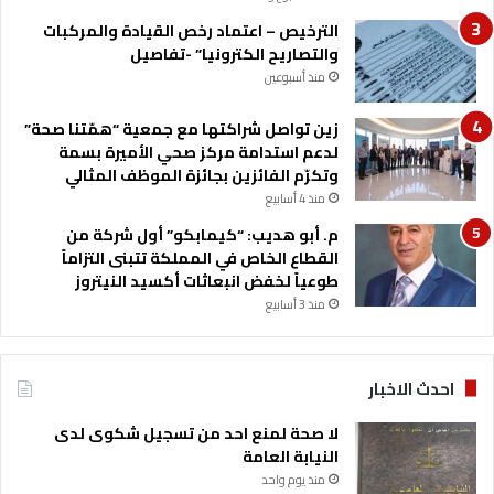
ا
الترخيص – اعتماد رخص القيادة والمركبات
ل
والتصاريح الكترونيا” -تفاصيل
م
ا
منذ أسبوعين
ئ
ي
زين تواصل شراكتها مع جمعية “همّتنا صحة”
ة
لدعم استدامة مركز صحي الأميرة بسمة
ا
وتكرّم الفائزين بجائزة الموظف المثالي
ل
منذ 4 أسابيع
ح
م. أبو هديب: “كيمابكو” أول شركة من
د
القطاع الخاص في المملكة تتبنى التزاماً
ي
طوعياً لخفض انبعاثات أكسيد النيتروز
ث
منذ 3 أسابيع
ة
احدث الاخبار
لا صحة لمنع احد من تسجيل شكوى لدى
النيابة العامة
منذ يوم واحد