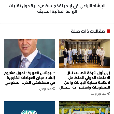
ى
الإرشاد الزراعي في إربد ينفذ جلسة ميدانية حول تقنيات
ز
إ
ر
الزراعة المائية الحديثة
ذ
ا
ا
ع
ع
ي
مقالات ذات صلة
ة
ف
ح
ي
ي
إ
ا
ر
ة
ب
إ
د
ف
ي
إ
ن
زين أول شركة اتصالات تنال
“البوتاس العربية” تمول مشروع
م
ف
الاعتماد الدولي المتكامل
إنشاء مبنى العيادات الخارجية
ح
ذ
لأنظمة حماية البيانات وأمن
في مستشفى الكرك الحكومي
و
ج
المعلومات واستمرارية الأعمال
منذ يومين
ل
ل
منذ يوم واحد
م
س
و
ة
ض
م
و
ي