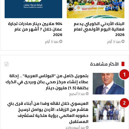
ع
د
ا
ا
ل
ن
ف
ي
البنك الأردني الكويتي يدعم
904 ملايين دينار صادرات تجارة
ق
ة
فعالية اليوم الأولمبي لعام
عمان خلال 7 أشهر من عام
ر
ح
2026
2026
ف
و
منذ 3 أيام
منذ 3 أيام
ي
ل
ا
ت
ل
ق
الأكثر مشاهدة
أ
ن
ر
ي
بتمويل كامل من “البوتاس العربية” .. إحالة
د
ا
عطاء إنشاء مركز صحي بذان وبردى في الكرك
ن
ت
بكلفة (1.5) مليون دينار
ا
منذ 3 أسابيع
ل
ز
العيسوي خلال لقائه وفدا من أبناء قرى بني
ر
هاشم من الزرقاء: الأردن يواصل ترسيخ
ا
حضوره العالمي برؤية ملكية تستشرف
ع
المستقبل
ة
منذ أسبوع واحد