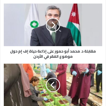
م
ق
ا
ب
ل
ة
د
.
م
مقابلة د. محمد أبو حمور على إذاعة حياة إف إم حول
ح
م
موضوع الفقر في الأردن
د
أ
ا
ب
ل
و
إ
ح
ر
م
ش
و
ا
ر
د
ع
ا
ل
ل