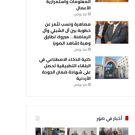
المعلومات واستمرارية
الأعمال
منذ يومين
مصاهرة ونسب تثمر عن
خطوبة بين آل الشبلي وآل
الرماضنة… مبروك لطارق
وهبة (شاهد الصور)
منذ يومين
كلية الذكاء الاصطناعي في
البلقاء التطبيقية تحصل
على شهادة ضمان الجودة
الأردنية
منذ يومين
أخبار في صور