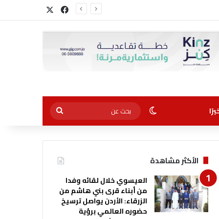
‫X
فيسبوك
الوضع المظلم
بحث
رًا
عن
الأكثر مشاهدة
العيسوي خلال لقائه وفدا
من أبناء قرى بني هاشم من
الزرقاء: الأردن يواصل ترسيخ
حضوره العالمي برؤية