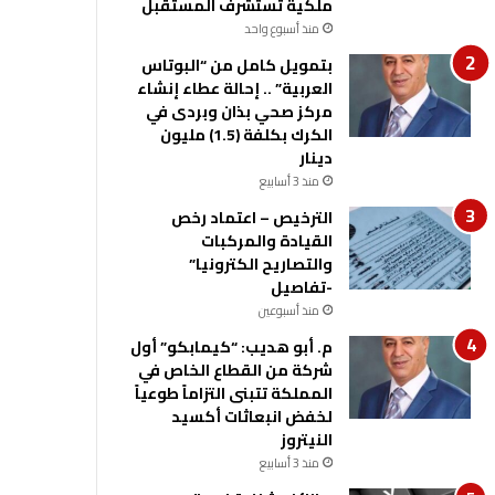
ملكية تستشرف المستقبل
منذ أسبوع واحد
بتمويل كامل من “البوتاس
العربية” .. إحالة عطاء إنشاء
مركز صحي بذان وبردى في
الكرك بكلفة (1.5) مليون
دينار
منذ 3 أسابيع
الترخيص – اعتماد رخص
القيادة والمركبات
والتصاريح الكترونيا”
-تفاصيل
منذ أسبوعين
م. أبو هديب: “كيمابكو” أول
شركة من القطاع الخاص في
المملكة تتبنى التزاماً طوعياً
لخفض انبعاثات أكسيد
النيتروز
منذ 3 أسابيع