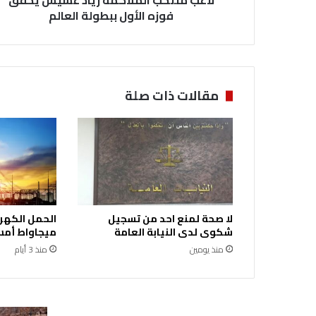
لاعب منتخب الملاكمة زياد عشيش يحقق
ل
فوزه الأول ببطولة العالم
م
ل
ا
ك
م
مقالات ذات صلة
ة
ز
ي
ا
د
ع
ش
ي
لا صحة لمنع احد من تسجيل
ش
شكوى لدى النيابة العامة
ميجاواط أمس 
ي
منذ يومين
منذ 3 أيام
ح
ق
ق
ف
و