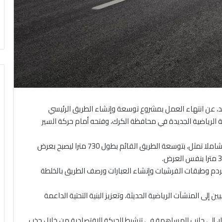
حد، عن انتهاء العمل بمشروع توسعة وإنشاء الطريق الرئيسي
الرياضية الجديدة في محافظة الكرك، وفتحه أمام حركة السير
وبينت الوزارة في بيانها، أن أعمال المشروع شملت تطويرا شاملا تمثل، بتوسعة الطريق القائم بطول 730 مترا ليصبح بعرض
ردم وطبقات الفرشيات وإنشاء العبارات ورصف الطريق بالخلطة
ى المنشآت الرياضية الحديثة، وتعزيز البنية التحتية الداعمة
ر، إلى جانب المساهمة في تنشيط الحركة الاقتصادية من خلال جذب