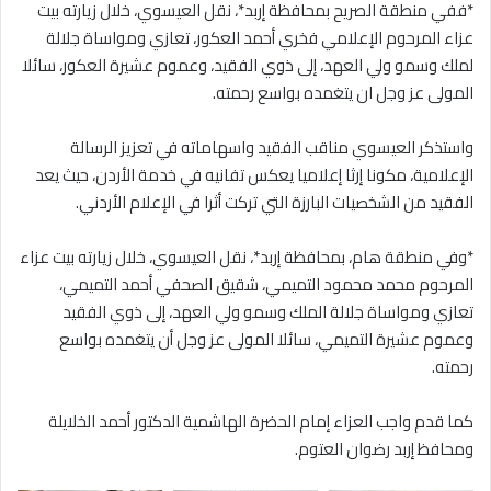
*ففي منطقة الصريح بمحافظة إربد*، نقل العيسوي، خلال زيارته بيت
عزاء المرحوم الإعلامي فخري أحمد العكور، تعازي ومواساة جلالة
لملك وسمو ولي العهد، إلى ذوي الفقيد، وعموم عشيرة العكور، سائلا
المولى عز وجل ان يتغمده بواسع رحمته.
واستذكر العيسوي مناقب الفقيد واسهاماته في تعزيز الرسالة
الإعلامية، مكونا إرثا إعلاميا يعكس تفانيه في خدمة الأردن، حيث يعد
الفقيد من الشخصيات البارزة التي تركت أثرا في الإعلام الأردني.
*وفي منطقة هام، بمحافظة إربد*، نقل العيسوي، خلال زيارته بيت عزاء
المرحوم محمد محمود التميمي، شقيق الصحفي أحمد التميمي،
تعازي ومواساة جلالة الملك وسمو ولي العهد، إلى ذوي الفقيد
وعموم عشيرة التميمي، سائلا المولى عز وجل أن يتغمده بواسع
رحمته.
كما قدم واجب العزاء إمام الحضرة الهاشمية الدكتور أحمد الخلايلة
ومحافظ إربد رضوان العتوم.