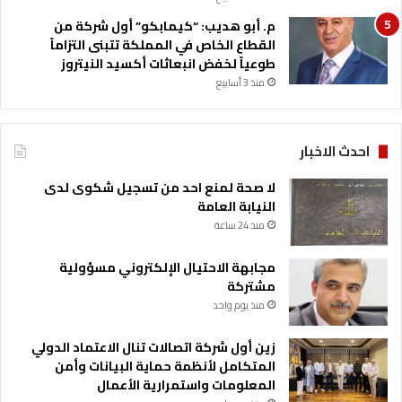
ب
م. أبو هديب: “كيمابكو” أول شركة من
ي
القطاع الخاص في المملكة تتبنى التزاماً
ة
طوعياً لخفض انبعاثات أكسيد النيتروز
ب
منذ 3 أسابيع
ن
ي
ك
ن
احدث الاخبار
ا
ن
لا صحة لمنع احد من تسجيل شكوى لدى
ة
النيابة العامة
منذ 24 ساعة
مجابهة الاحتيال الإلكتروني مسؤولية
مشتركة
منذ يوم واحد
زين أول شركة اتصالات تنال الاعتماد الدولي
المتكامل لأنظمة حماية البيانات وأمن
المعلومات واستمرارية الأعمال