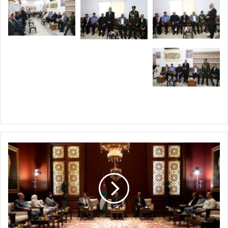
ر
ئ
ي
س
ا
ل
د
ي