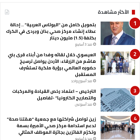
ع
ا
الأكثر مشاهدة
ل
ل
ي
م
بتمويل كامل من “البوتاس العربية” .. إحالة
م
ه
عطاء إنشاء مركز صحي بذان وبردى في الكرك
ا
ن
بكلفة (1.5) مليون دينار
ل
ي
م
منذ 3 أسابيع
و
ز
ا
العيسوي خلال لقائه وفدا من أبناء قرى بني
ا
ل
هاشم من الزرقاء: الأردن يواصل ترسيخ
ر
ت
حضوره العالمي برؤية ملكية تستشرف
ا
ق
المستقبل
ل
ن
منذ أسبوع واحد
ش
ي
م
الترخيص – اعتماد رخص القيادة والمركبات
B
ا
والتصاريح الكترونيا” -تفاصيل
T
ل
E
منذ أسبوعين
ي
C
ف
زين تواصل شراكتها مع جمعية “همّتنا صحة”
ي
لدعم استدامة مركز صحي الأميرة بسمة
ت
وتكرّم الفائزين بجائزة الموظف المثالي
ر
منذ 4 أسابيع