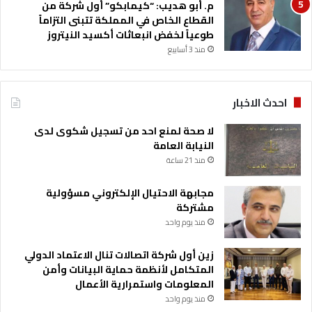
م. أبو هديب: “كيمابكو” أول شركة من
د
القطاع الخاص في المملكة تتبنى التزاماً
ع
طوعياً لخفض انبعاثات أكسيد النيتروز
م
منذ 3 أسابيع
ل
ج
م
ا
احدث الاخبار
ع
ي
لا صحة لمنع احد من تسجيل شكوى لدى
النيابة العامة
منذ 21 ساعة
مجابهة الاحتيال الإلكتروني مسؤولية
مشتركة
منذ يوم واحد
زين أول شركة اتصالات تنال الاعتماد الدولي
المتكامل لأنظمة حماية البيانات وأمن
المعلومات واستمرارية الأعمال
منذ يوم واحد