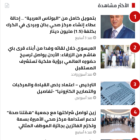
الأكثر مشاهدة
ة
ا
بتمويل كامل من “البوتاس العربية” .. إحالة
ل
عطاء إنشاء مركز صحي بذان وبردى في الكرك
ع
بكلفة (1.5) مليون دينار
ا
منذ 3 أسابيع
م
ا
العيسوي خلال لقائه وفدا من أبناء قرى بني
ن
هاشم من الزرقاء: الأردن يواصل ترسيخ
ت
حضوره العالمي برؤية ملكية تستشرف
ه
المستقبل
ت
منذ أسبوع واحد
ب
الترخيص – اعتماد رخص القيادة والمركبات
ت
والتصاريح الكترونيا” -تفاصيل
و
ق
منذ أسبوعين
ي
ع
زين تواصل شراكتها مع جمعية “همّتنا صحة”
2
لدعم استدامة مركز صحي الأميرة بسمة
9
وتكرّم الفائزين بجائزة الموظف المثالي
ع
منذ 4 أسابيع
ق