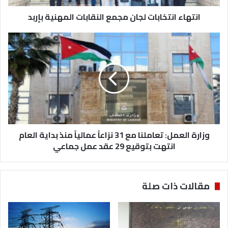
ت
انتهاء انتخابات لجان مجمع النقابات المهنية بإربد
خ
ا
ب
و
ا
ز
ت
ا
ل
ر
ج
ة
ا
ا
ن
ل
م
ع
ج
م
م
وزارة العمل: تعاملنا مع 31 نزاعاً عمالياً منذ بداية العام
ل
ع
:
انتهت بتوقيع 29 عقد عمل جماعي
ا
ت
ل
ع
ن
ا
مقالات ذات صلة
ق
م
ا
ل
ب
ن
ا
ا