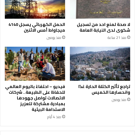
ت
م
ا
ع
ل
3
م
1
لا صحة لمنع احد من تسجيل
الحمل الكهربائي يسجل 4140
ه
ن
شكوى لدى النيابة العامة
ميجاواط أمس الاثنين
ن
ز
منذ 21 ساعة
منذ يومين
ي
ا
ة
ع
ب
اً
إ
ع
ر
م
ب
ا
د
ل
ي
تراجع تأثير الكتلة الحارة غدًا
فيديو – احتفاءً باليوم العالمي
اً
وانحسارها الخميس
للحفاظ على الطبيعة.. شركات
م
الاتصالات تواصل جهودها
منذ يومين
ن
بمبادرة مشتركة لتعزيز
ذ
الاستدامة البيئية
ب
منذ 4 أيام
د
ا
ي