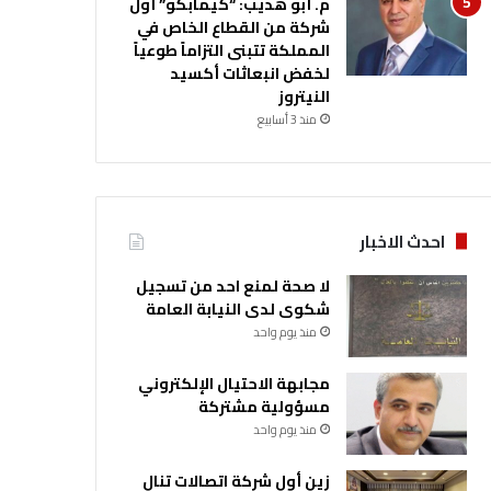
م. أبو هديب: “كيمابكو” أول
شركة من القطاع الخاص في
المملكة تتبنى التزاماً طوعياً
لخفض انبعاثات أكسيد
النيتروز
منذ 3 أسابيع
احدث الاخبار
لا صحة لمنع احد من تسجيل
شكوى لدى النيابة العامة
منذ يوم واحد
مجابهة الاحتيال الإلكتروني
مسؤولية مشتركة
منذ يوم واحد
زين أول شركة اتصالات تنال