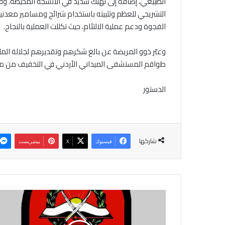
الطبيعي، إضافة إلى تهتك شديد في الأنسجة المحيطة. وقد ج
التشريحي للعظم وتثبيته باستخدام شرائح ومسامير معدن
الفجوة ودعم عملية الالتئام، حيث تكللت العملية بالنجاح.
وعبّر ذوو المريضة عن بالغ شكرهم وتقديرهم لجلالة الملك ع
طواقم المستشفى الميداني الأردني في التخفيف من معان
الدستور
شاركها
فيسبوك
‫X
بينتيريست
ج
ا
م