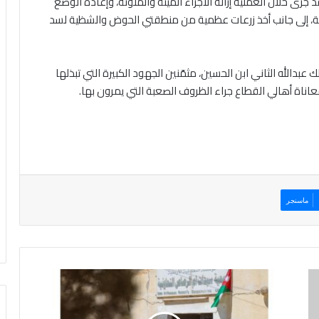
رى خلال العملية إزالة الأجزاء الميتة والملوثة، وإعادة الوضع
ية، إلى جانب أخذ زرعات عظمية من منطقتي الحوض والشظية لسد
بدالله الثاني ابن الحسين، مثمّنين الجهود الكبيرة التي تبذلها
اة أهالي القطاع جراء الظروف الصعبة التي يمرون بها.
ماسنجر
ر
ئ
ي