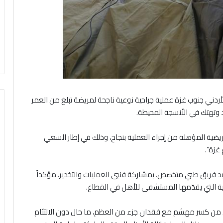
ردني جنوب غزة عملية جراحية نوعية ناجحة لمريضة تبلغ من العمر
يضية المؤهلة من إجراء العملية بنجاح، وذلك في إطار السعي
غزة”.
يد فريق طبي متخصص، بمشاركة فنيي العمليات والتخدير، مؤكداً
ة التي يقدّمها المستشفى للأهل في القطاع.
ني من كسر مهشم مع فقدان جزء من العظم، ما حال دون الالتئام