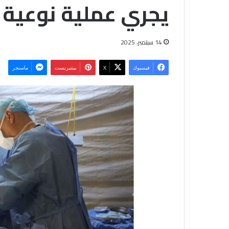
يجري عملية نوعية
14 سبتمبر، 2025
فيسبوك
‫X
بينتيريست
ماسنجر