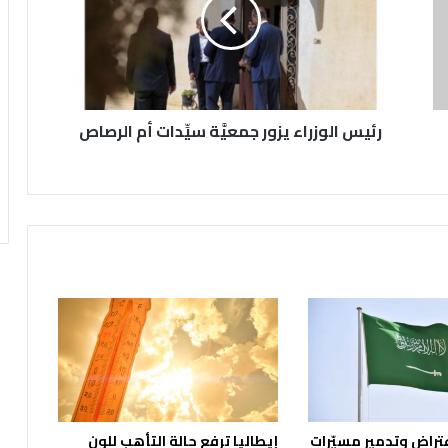
س
ا
ل
و
ز
ر
رئيس الوزراء يزور جمعيَّة سيِّدات أم الرصاص
ا
ء
ي
ز
و
ر
ج
م
ع
يَّ
ة
س
يِّ
د
ا
تراض وتدمير مسيّرات
إيطاليا ترفع حالة التأهب للون
ت