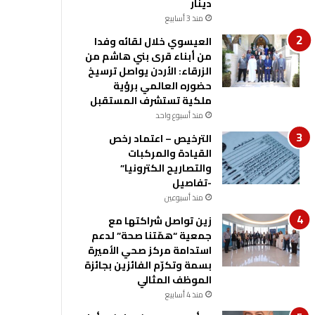
دينار
منذ 3 أسابيع
العيسوي خلال لقائه وفدا
من أبناء قرى بني هاشم من
الزرقاء: الأردن يواصل ترسيخ
حضوره العالمي برؤية
ملكية تستشرف المستقبل
منذ أسبوع واحد
الترخيص – اعتماد رخص
القيادة والمركبات
والتصاريح الكترونيا”
-تفاصيل
منذ أسبوعين
زين تواصل شراكتها مع
جمعية “همّتنا صحة” لدعم
استدامة مركز صحي الأميرة
بسمة وتكرّم الفائزين بجائزة
الموظف المثالي
منذ 4 أسابيع