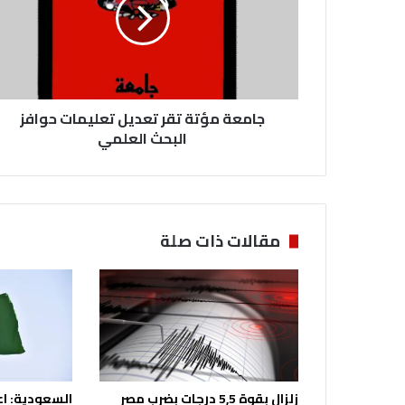
ع
ة
م
ؤ
ت
ة
جامعة مؤتة تقر تعديل تعليمات حوافز
ت
ق
البحث العلمي
ر
ت
ع
د
ي
مقالات ذات صلة
ل
ت
ع
ل
ي
م
ا
ت
زلزال بقوة 5,5 درجات بضرب مصر
السعودية: اع
ح