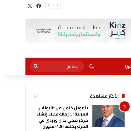
‫X
فيسبوك
الوضع المظلم
بحث
رًا
عن
الأكثر مشاهدة
بتمويل كامل من “البوتاس
العربية” .. إحالة عطاء إنشاء
مركز صحي بذان وبردى في
الكرك بكلفة (1.5) مليون