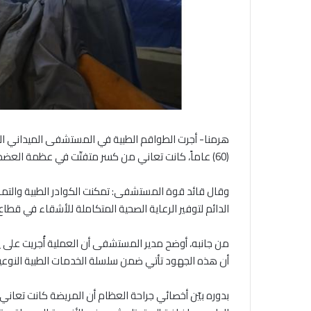
هرمنا- أجرت الطواقم الطبية في المستشفى الميداني الأ
(60) عاماً، كانت تعاني من كسر متفتّت في عظمة العضد وتهتك في الأنسجة المحيطة.
وقال قائد قوة المستشفى: تمكنت الكوادر الطبية والتمر
الدائم لتوفير الرعاية الصحية المتكاملة للأشقاء في قطاع 
من جانبه، أوضح مدير المستشفى أن العملية أُجريت على 
أن هذه الجهود تأتي ضمن سلسلة الخدمات الطبية النوعي
بدوره بيّن أخصائي جراحة العظام أن المريضة كانت تعا