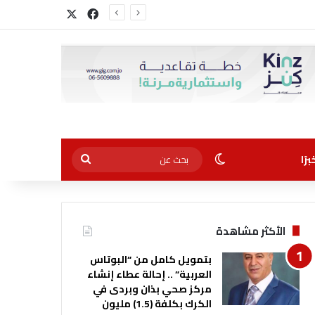
‫X
فيسبوك
الوضع المظلم
بحث
رًا
عن
الأكثر مشاهدة
بتمويل كامل من “البوتاس
العربية” .. إحالة عطاء إنشاء
مركز صحي بذان وبردى في
الكرك بكلفة (1.5) مليون