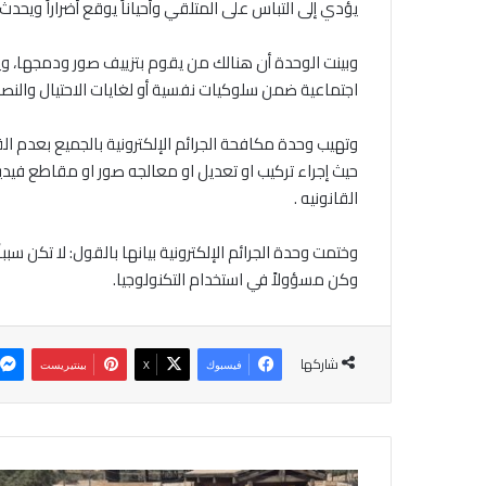
يؤدي إلى التباس على المتلقي وأحياناً يوقع أضراراً ويح
وبينت الوحدة أن هنالك من يقوم بتزييف صور ودمجها، ويع
اجتماعية ضمن سلوكيات نفسية أو لغايات الاحتيال والنص
وتهيب وحدة مكافحة الجرائم الإلكترونية بالجميع بعدم ا
حيث إجراء تركيب او تعديل او معالجه صور او مقاطع في
القانونيه .
وختمت وحدة الجرائم الإلكترونية بيانها بالقول: لا تكن سب
وكن مسؤولاً في استخدام التكنولوجيا.
شاركها
فيسبوك
‫X
بينتيريست
و