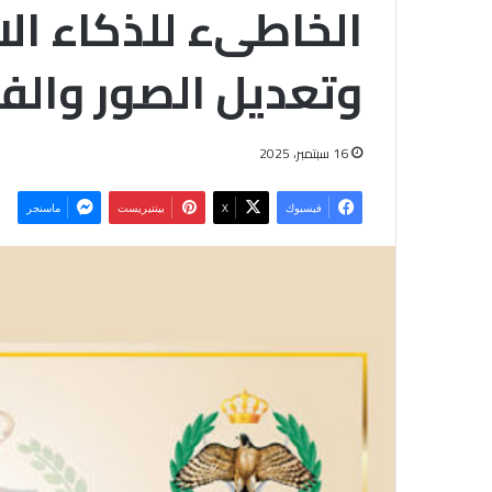
الخاطىء للذكاء ال
وتعديل الصور والف
16 سبتمبر، 2025
فيسبوك
‫X
بينتيريست
ماسنجر