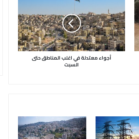
ج
و
ا
ء
م
ع
ت
د
أجواء معتدلة في اغلب المناطق حتى
ل
ة
السبت
ف
ي
ا
غ
ل
ب
ا
ل
م
ن
ا