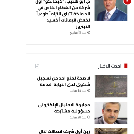
م. أبو هديب: “كيمابكو” أول
شركة من القطاع الخاص في
المملكة تتبنى التزاماً طوعياً
لخفض انبعاثات أكسيد
النيتروز
منذ 3 أسابيع
احدث الاخبار
لا صحة لمنع احد من تسجيل
شكوى لدى النيابة العامة
منذ 14 ساعة
مجابهة الاحتيال الإلكتروني
مسؤولية مشتركة
منذ 20 ساعة
زين أول شركة اتصالات تنال