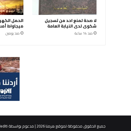
ي
F
E
لا صحة لمنع احد من تسجيل
B
شكوى لدى النيابة العامة
ميجاواط أمس 
C
ي
منذ 14 ساعة
منذ يومين
خ
ت
ت
م
ز
ي
ا
ر
ة
ش
ا
م
ل
ة
ل
جميع الحقوق محفوظة لموقع هرمنا 2026 | مدعوم بواسطة
editi