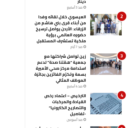
دينار
منذ 3 أسابيع
العيسوي خلال لقائه وفدا
من أبناء قرى بني هاشم من
الزرقاء: الأردن يواصل ترسيخ
حضوره العالمي برؤية
ملكية تستشرف المستقبل
منذ 7 أيام
زين تواصل شراكتها مع
جمعية “همّتنا صحة” لدعم
استدامة مركز صحي الأميرة
بسمة وتكرّم الفائزين بجائزة
الموظف المثالي
منذ 4 أسابيع
الترخيص – اعتماد رخص
القيادة والمركبات
والتصاريح الكترونيا”
-تفاصيل
منذ أسبوعين