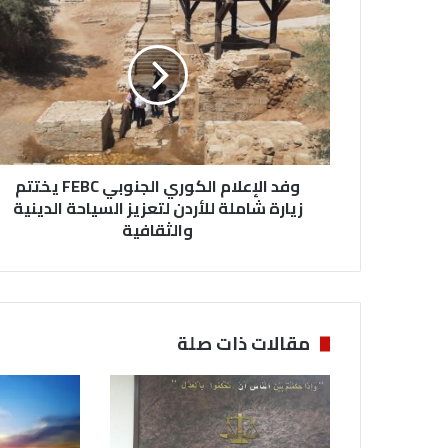
ف
د
ا
ل
إ
ع
ل
ا
وفد الإعلام الكوري الجنوبي FEBC يختتم
م
ا
زيارة شاملة للأردن لتعزيز السياحة الدينية
ل
والثقافية
ك
و
ر
ي
ا
مقالات ذات صلة
ل
ج
ن
و
ب