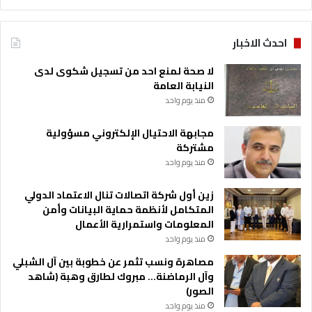
ت
ر
ك
احدث الاخبار
ة
ف
لا صحة لمنع احد من تسجيل شكوى لدى
ي
النيابة العامة
ا
منذ يوم واحد
ل
ق
مجابهة الاحتيال الإلكتروني مسؤولية
ا
مشتركة
ه
منذ يوم واحد
ر
ة
زين أول شركة اتصالات تنال الاعتماد الدولي
المتكامل لأنظمة حماية البيانات وأمن
المعلومات واستمرارية الأعمال
منذ يوم واحد
مصاهرة ونسب تثمر عن خطوبة بين آل الشبلي
وآل الرماضنة… مبروك لطارق وهبة (شاهد
الصور)
منذ يوم واحد