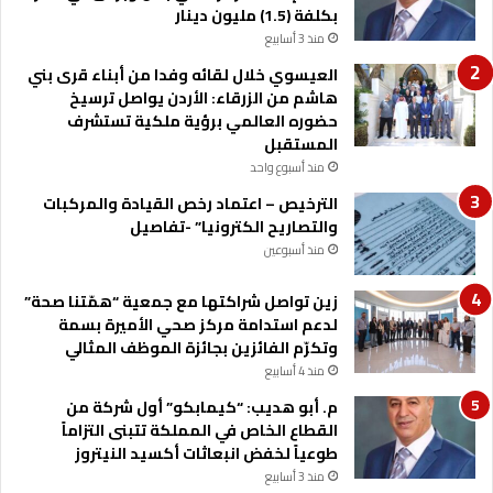
بكلفة (1.5) مليون دينار
ي
ل
ف
منذ 3 أسابيع
س
ي
ي
العيسوي خلال لقائه وفدا من أبناء قرى بني
ة
ا
هاشم من الزرقاء: الأردن يواصل ترسيخ
ا
ح
حضوره العالمي برؤية ملكية تستشرف
ل
ة
المستقبل
ق
ت
منذ أسبوع واحد
ر
ن
آ
الترخيص – اعتماد رخص القيادة والمركبات
ظ
ن
والتصاريح الكترونيا” -تفاصيل
م
ي
ا
منذ أسبوعين
ة
ن
و
زين تواصل شراكتها مع جمعية “همّتنا صحة”
ر
لدعم استدامة مركز صحي الأميرة بسمة
ش
وتكرّم الفائزين بجائزة الموظف المثالي
ة
منذ 4 أسابيع
ع
م. أبو هديب: “كيمابكو” أول شركة من
م
القطاع الخاص في المملكة تتبنى التزاماً
ل
طوعياً لخفض انبعاثات أكسيد النيتروز
م
منذ 3 أسابيع
ش