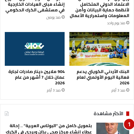
ي
ن
الاعتماد الدولي المتكامل
إنشاء مبنى العيادات الخارجية
و
ش
لأنظمة حماية البيانات وأمن
في مستشفى الكرك الحكومي
ت
ي
المعلومات واستمرارية الأعمال
منذ يومين
خ
ط
منذ يوم واحد
ر
ا
ي
ل
ج
س
أ
ي
و
ا
ا
ح
ئ
ي
ل
و
البنك الأردني الكويتي يدعم
904 ملايين دينار صادرات تجارة
ا
ه
فعالية اليوم الأولمبي لعام
عمان خلال 7 أشهر من عام
ل
ي
2026
2026
أ
ئ
منذ 3 أيام
منذ 3 أيام
ن
ة
د
ت
ي
ن
الأكثر مشاهدة
ة
ش
ا
ي
بتمويل كامل من “البوتاس العربية” .. إحالة
ل
ط
عطاء إنشاء مركز صحي بذان وبردى في الكرك
ص
ا