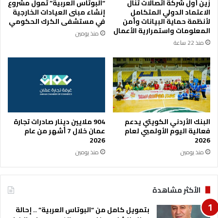
زين أول شركة اتصالات تنال
“البوتاس العربية” تمول مشروع
ا
الاعتماد الدولي المتكامل
إنشاء مبنى العيادات الخارجية
ل
لأنظمة حماية البيانات وأمن
في مستشفى الكرك الحكومي
ت
المعلومات واستمرارية الأعمال
منذ يومين
ن
منذ 22 ساعة
م
ي
ة
ت
ع
ق
د
ا
البنك الأردني الكويتي يدعم
904 ملايين دينار صادرات تجارة
ج
فعالية اليوم الأولمبي لعام
عمان خلال 7 أشهر من عام
ت
2026
2026
م
منذ يومين
منذ يومين
ا
ع
ه
الأكثر مشاهدة
ا
ا
بتمويل كامل من “البوتاس العربية” .. إحالة
ل