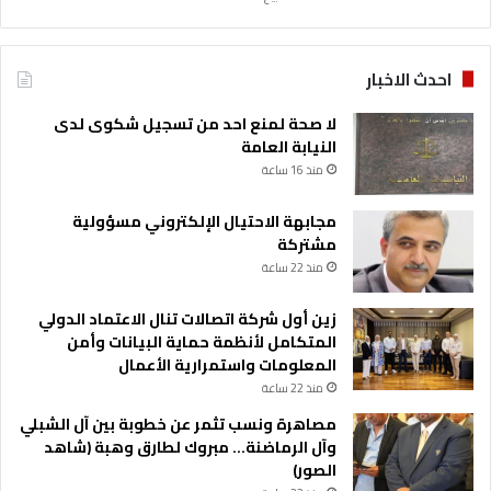
ز
ي
ز
احدث الاخبار
ا
ل
لا صحة لمنع احد من تسجيل شكوى لدى
ت
النيابة العامة
ع
منذ 16 ساعة
ا
و
مجابهة الاحتيال الإلكتروني مسؤولية
ن
مشتركة
ا
منذ 22 ساعة
ل
ا
زين أول شركة اتصالات تنال الاعتماد الدولي
ق
المتكامل لأنظمة حماية البيانات وأمن
ت
المعلومات واستمرارية الأعمال
ص
ا
منذ 22 ساعة
د
مصاهرة ونسب تثمر عن خطوبة بين آل الشبلي
ي
وآل الرماضنة… مبروك لطارق وهبة (شاهد
ا
الصور)
ل