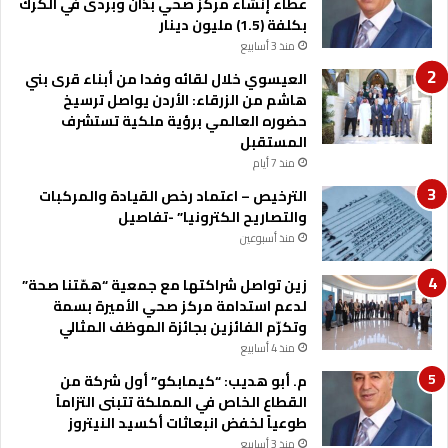
عطاء إنشاء مركز صحي بذان وبردى في الكرك
ت
بكلفة (1.5) مليون دينار
ا
س
منذ 3 أسابيع
ع
العيسوي خلال لقائه وفدا من أبناء قرى بني
و
هاشم من الزرقاء: الأردن يواصل ترسيخ
ا
حضوره العالمي برؤية ملكية تستشرف
ل
المستقبل
ث
منذ 7 أيام
ل
ا
الترخيص – اعتماد رخص القيادة والمركبات
ث
والتصاريح الكترونيا” -تفاصيل
ي
منذ أسبوعين
ن
ف
زين تواصل شراكتها مع جمعية “همّتنا صحة”
ي
لدعم استدامة مركز صحي الأميرة بسمة
ع
وتكرّم الفائزين بجائزة الموظف المثالي
م
منذ 4 أسابيع
ا
م. أبو هديب: “كيمابكو” أول شركة من
ن
القطاع الخاص في المملكة تتبنى التزاماً
ل
طوعياً لخفض انبعاثات أكسيد النيتروز
ت
منذ 3 أسابيع
ع