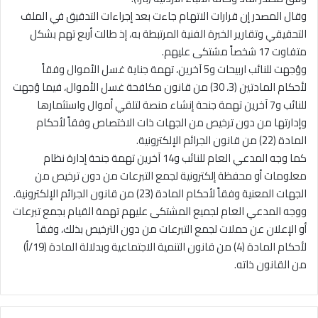
وقال المصدر إن قرارات الاتهام جاءت بعد إجراءات التدقيق في الملف
التحقيقي وتقارير الخبرة الفنية المرتبطة به، إذ طالت أربع تهم بشكل
متفاوت 17 شخصاً مشتكى عليهم.
ووُجهت للنائب اربيحات و5 آخرين، تهمة جناية غسل الأموال وفقاً
لأحكام المادتين (3، 30) من قانون مكافحة غسل الأموال، فيما وُجهت
للنائب و7 آخرين تهمة جنحة إنشاء منصة لتلقي أموال واستثمارها
وإدارتها من دون ترخيص من الجهات ذات الاختصاص وفقاً لأحكام
المادة (22) من قانون الجرائم الإلكترونية.
كما وجه المدعي العام للنائب و14 آخرين تهمة جنحة إدارة نظام
معلومات أو محفظة إلكترونية لجمع التبرعات من دون ترخيص من
الجهات المعنية وفقاً لأحكام المادة (23) من قانون الجرائم الإلكترونية.
ووجه المدعي العام لجميع المشتكى عليهم تهمة القيام بجمع تبرعات
أو الإعلان عن حملات لجمع التبرعات من دون الترخيص بذلك، وفقاً
لأحكام المادة (4) من قانون التنمية الاجتماعية وبدلالة المادة (19/أ)
من القانون ذاته.