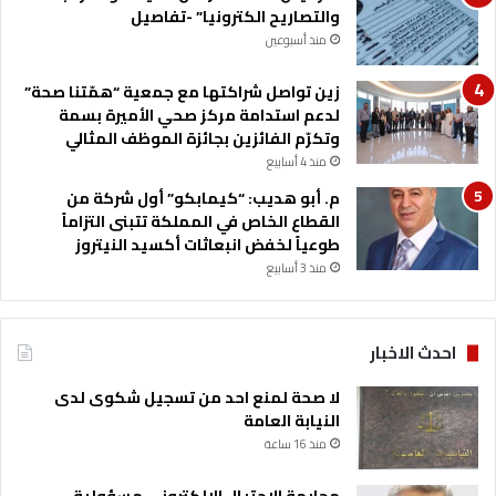
والتصاريح الكترونيا” -تفاصيل
ر
ش
منذ أسبوعين
د
ا
زين تواصل شراكتها مع جمعية “همّتنا صحة”
ل
لدعم استدامة مركز صحي الأميرة بسمة
م
وتكرّم الفائزين بجائزة الموظف المثالي
ه
منذ 4 أسابيع
ن
م. أبو هديب: “كيمابكو” أول شركة من
ي
القطاع الخاص في المملكة تتبنى التزاماً
ة
طوعياً لخفض انبعاثات أكسيد النيتروز
منذ 3 أسابيع
احدث الاخبار
لا صحة لمنع احد من تسجيل شكوى لدى
النيابة العامة
منذ 16 ساعة