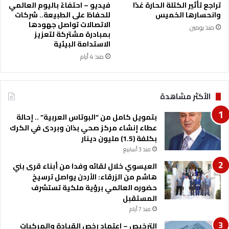
"
تراجع تأثير الكتلة الحارة غدًا
فيديو – احتفاءً باليوم العالمي
م
وانحسارها الخميس
للحفاظ على الطبيعة.. شركات
ن
الاتصالات تواصل جهودها
منذ يومين
ح
بمبادرة مشتركة لتعزيز
ر
الاستدامة البيئية
ي
منذ 4 أيام
م
ا
ا
الأكثر مشاهدة
ل
ث
بتمويل كامل من “البوتاس العربية” .. إحالة
ا
عطاء إنشاء مركز صحي بذان وبردى في الكرك
ن
بكلفة (1.5) مليون دينار
و
منذ 3 أسابيع
ي
ة
العيسوي خلال لقائه وفدا من أبناء قرى بني
إ
هاشم من الزرقاء: الأردن يواصل ترسيخ
ل
حضوره العالمي برؤية ملكية تستشرف
ى
المستقبل
ا
منذ 7 أيام
ب
الترخيص – اعتماد رخص القيادة والمركبات
ن