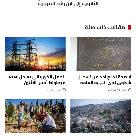
د
ي
الثانوية إلى ابن رشد المهنية
ا
ر
ل
ف
ش
ض
مقالات ذات صلة
ر
و
ا
ن
ي
ن
د
ق
ه
ل
و
ط
ا
ل
ل
ب
لا صحة لمنع احد من تسجيل
الحمل الكهربائي يسجل 4140
د
ة
شكوى لدى النيابة العامة
ميجاواط أمس الاثنين
و
"
منذ 16 ساعة
منذ يومين
ي
ا
ر
ل
ي
ص
ن
ا
ع
ي