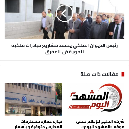
ا
ي
ر
س
ة
ا
"
ل
ت
د
ط
ي
ر
و
ح
رئيس الديوان الملكي يتفقد مشاريع مبادرات ملكية
ا
ع
ن
تنموية في المفرق
ط
ا
ا
ل
ء
م
مقالات ذات صلة
ل
ل
ش
ك
ر
ي
ا
ي
ء
ت
ك
ف
م
ق
ي
د
شركة الخليج للإعلام تطلق
تجارة عمان: مستلزمات
ا
م
موقع «المشهد اليوم»
المدارس متوفرة وبأسعار
ت