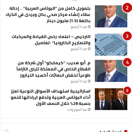
ة
بتمويل كامل من “البوتاس العربية” .. إحالة
ف
عطاء إنشاء مركز صحي بذان وبردى في الكرك
ي
بكلفة (1.5) مليون دينار
ا
منذ 3 أسابيع
ل
م
الترخيص – اعتماد رخص القيادة والمركبات
ف
والتصاريح الكترونيا” -تفاصيل
ر
منذ 3 أسابيع
ق
م. أبو هديب: “كيمابكو” أول شركة من
القطاع الخاص في المملكة تتبنى التزاماً
طوعياً لخفض انبعاثات أكسيد النيتروز
منذ 3 أسابيع
استراتيجية استهداف الأسواق النوعية تعزز
أداء البوتاس العربية وتدفع ايراداتها للنمو
بنسبة 28% خلال النصف الأول
منذ أسبوع واحد