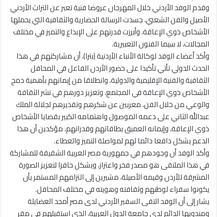
وقدم الوفد الأردني خلال المهرجان عروضا فنية تعبر عن التراث الأردني
الأصيل والفن الشعبي، جسدت الرسالة الحضارية والثقافية التي يحملها
الأشخاص ذوي الإعاقة، وأبرزت قدرتهم على الإبداع والتميز في مختلف
المجالات، لا سيما الفنون التعبيرية.
وأكد أعضاء الوفد لوكالة الأنباء الأردنية (بترا)، أن مشاركتهم في هذا
الحدث الدولي تأتي تأكيدا على حضور الأردن الفاعل في المحافل
الثقافية والفنية الإقليمية والدولية، وانطلاقا من إيمانهم بأهمية دمج
الأشخاص ذوي الإعاقة في المجتمع، وتعزيز دورهم في نشر الثقافة
والوعي من خلال الفن، معربين عن شكرهم وتقديرهم لجلالة الملك
عبدالله الثاني على دعمه الموصول واهتمامه الكبير بقضايا الأشخاص
ذوي الإعاقة، وإيمانه العميق بطاقاتهم وقدراتهم، مؤكدين أن هذا
الدعم يشكل دافعا دائما لهم لمواصلة التميز والعطاء.
وأكد الوفد أن وجودهم في جمهورية مصر العربية الشقيقة للمشاركة
في هذا الملتقى هو مصدر فخر واعتزاز، ويشكل حافزا لتعزيز الصورة
المشرقة للأردن وقيمه الأصيلة، مشيرين إلى التزامهم المستمر بأن
يكونوا سفراء لوطنهم وثقافته وهويته في مختلف المحافل.
يشار إلى أن الوفد التقى السفير الأردني لدى مصر أمجد العضايلة
ومندوبها الدائم لدى جامعة الدول العربية، الذي استقبلهم في مقر