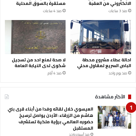
ش
الالكتروني من العقبة
مستقرة بالسوق المحلية
م
ا
منذ 3 ساعات
منذ 4 ساعات
ن
ر
ا
ي
ل
ع
ش
م
ع
ب
ي
ا
ر
د
ر
احالة عطاء مشروع محطة
لا صحة لمنع احد من تسجيل
ا
الباص السريع لمقاول محلي
شكوى لدى النيابة العامة
ت
منذ يوم واحد
منذ 4 أيام
م
ل
ك
ي
الأكثر مشاهدة
ة
ت
العيسوي خلال لقائه وفدا من أبناء قرى بني
ن
هاشم من الزرقاء: الأردن يواصل ترسيخ
م
حضوره العالمي برؤية ملكية تستشرف
و
المستقبل
ي
منذ أسبوع واحد