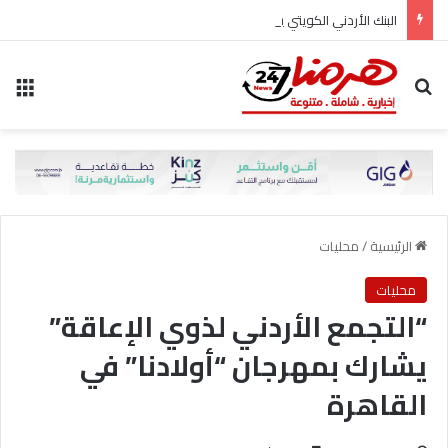
البنك الأردني الكويتي يوقع اتفاقية تعاون مع الشركة الأردنية لضمان القروض للانضمام إلى برنامج “الضمان من أجل التوظيف”
بحث عن
الق
الرئيسية
/
محليات
محليات
“التجمع الأردني لذوي الإعاقة”
يشارك بمهرجان “أولادنا” في
القاهرة