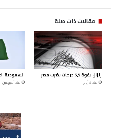
ا
ل
ج
مقالات ذات صلة
و
ل
ة
ا
ل
ث
ا
ل
زلزال بقوة 5,5 درجات بضرب مصر
السعودية: اع
ث
ة
منذ 4 أيام
منذ أسبوعين
م
ن
ا
ل
د
و
ر
ا