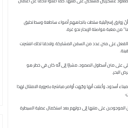
صعود عسكريين مسلحين على متنها. كما أعلنوا لاحقًا عن اعتقال
 بأنّ زوارق إسرائيلية سلطت باتجاههم أضواء ساطعة وسط تحليق
ما” من مغبة مواصلة الإبحار نحو غزة.
 بالفعل على متن عدد من السفن المشاركة. ولاحقا لذلك انتشرنت
ينة.
لي على متن أسطول الصمود، مشيرًا إلى أنّه كان في خطر هو
ض البحر.
ميناء أسدود، وأعلنت أنها وجّهت أوامر مباشرة بضرورة الامتثال لهذا
.
تم ترحيل الناشطين الموجودين على متنها إلى دولهم بعد استكمال عملية السيطرة