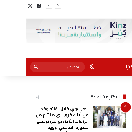
‫X
فيسبوك
الوضع المظلم
بحث
رًا
عن
الأكثر مشاهدة
العيسوي خلال لقائه وفدا
من أبناء قرى بني هاشم من
الزرقاء: الأردن يواصل ترسيخ
حضوره العالمي برؤية