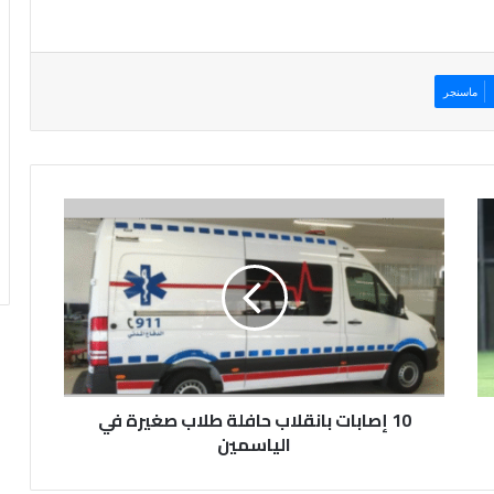
ماسنجر
1
0
إ
ص
ا
ب
ا
ت
ب
10 إصابات بانقلاب حافلة طلاب صغيرة في
ا
ن
الياسمين
ق
ل