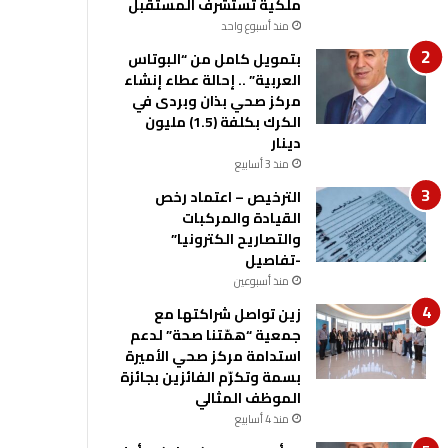
ملكية تستشرف المستقبل
منذ أسبوع واحد
بتمويل كامل من “البوتاس
العربية” .. إحالة عطاء إنشاء
مركز صحي بذان وبردى في
الكرك بكلفة (1.5) مليون
دينار
منذ 3 أسابيع
الترخيص – اعتماد رخص
القيادة والمركبات
والتصاريح الكترونيا”
-تفاصيل
منذ أسبوعين
زين تواصل شراكتها مع
جمعية “همّتنا صحة” لدعم
استدامة مركز صحي الأميرة
بسمة وتكرّم الفائزين بجائزة
الموظف المثالي
منذ 4 أسابيع