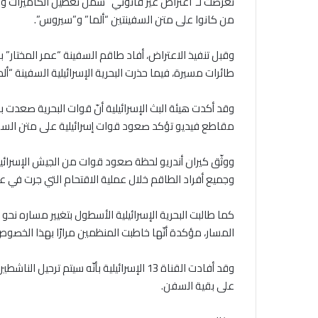
تعرّضت لـ”اعتراض غير قانوني” شمل تعطيل الكاميرات و
من كانوا على متن السفينتين “ألما” و”سيروس”.
وقبل تنفيذ الاعتراض، أفاد طاقم السفينة “عمر المختار”
طائرات مسيرة، فيما حذرت البحرية الإسرائيلية السفينة “أل
وقد أكدت هيئة البث الإسرائيلية أنّ قوات البحرية صعدت
مقاطع فيديو تؤكد صعود قوات إسرائيلية على متن السف
ووثّق كيران أندريو لحظة صعود قوات من الجيش الإسرائي
وجميع أفراد الطاقم خلال عملية الاقتحام التي جرت في عر
كما طالبت البحرية الإسرائيلية الأسطول بتغيير مساره نحو 
المسار، مؤكدة أنّها خاطبت المنظمين مرارًا بهذا الخصوص
وقد أفادت القناة 13 الإسرائيلية بأنّه سي
على بقية السفن.