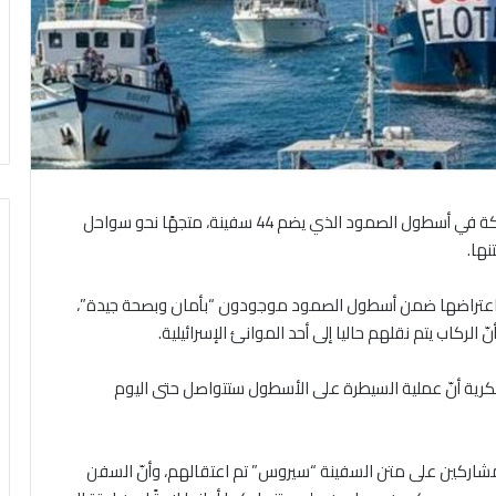
هرمنا- اعترضت البحرية الإسرائيلية 13 من السفن المشاركة في أسطول الصمود الذي يضم 44 سفينة، متجهًا نحو سواحل
ها.
جرى اعتراضها ضمن أسطول الصمود موجودون “بأمان وبصحة جيدة”،
لركاب يتم نقلهم حاليا إلى أحد الموانئ الإسرائيلية.
إسرائيلية عن مصادر عسكرية أنّ عملية السيطرة على الأسطول ستتواصل حتى اليوم
شاركين على متن السفينة “سيروس” تم اعتقالهم، وأنّ السفن