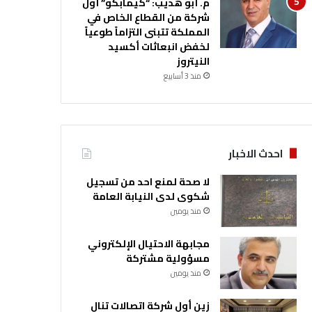
م. أبو هديب: “كيمابكو” أول
شركة من القطاع الخاص في
المملكة تتبنى التزاماً طوعياً
لخفض انبعاثات أكسيد
النيتروز
منذ 3 أسابيع
احدث الاخبار
لا صحة لمنع احد من تسجيل
شكوى لدى النيابة العامة
منذ يومين
مجابهة الاحتيال الإلكتروني
مسؤولية مشتركة
منذ يومين
زين أول شركة اتصالات تنال