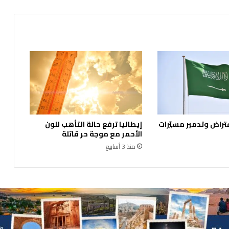
ا
ب
ح
ا
ف
ل
ة
ط
ل
ا
ب
تراض وتدمير مسيّرات
إيطاليا ترفع حالة التأهب للون
ص
الأحمر مع موجة حر قاتلة
غ
منذ 3 أسابيع
ي
ر
ة
ف
ي
ا
ل
ي