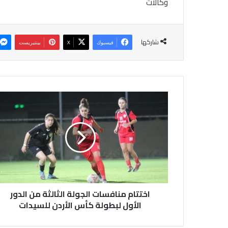
وكالات
شاركها
فيسبوك
‫X
بينتيريست
ا
خ
ت
ت
ا
م
م
ن
ا
اختتام منافسات الجولة الثالثة من الدور
ف
س
الأول لبطولة كأس الأردن للسيدات
ا
ت