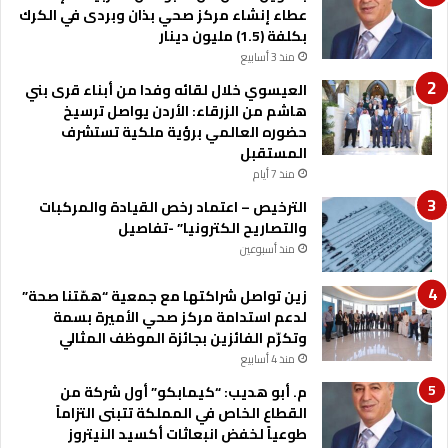
عطاء إنشاء مركز صحي بذان وبردى في الكرك
ل
ا
بكلفة (1.5) مليون دينار
م
ء
ا
ا
منذ 3 أسابيع
ل
ل
العيسوي خلال لقائه وفدا من أبناء قرى بني
ع
ل
هاشم من الزرقاء: الأردن يواصل ترسيخ
ا
و
حضوره العالمي برؤية ملكية تستشرف
ل
ج
المستقبل
م
س
منذ 7 أيام
ي
ت
ي
الترخيص – اعتماد رخص القيادة والمركبات
ت
والتصاريح الكترونيا” -تفاصيل
ع
منذ أسبوعين
ز
ز
زين تواصل شراكتها مع جمعية “همّتنا صحة”
ا
لدعم استدامة مركز صحي الأميرة بسمة
ل
وتكرّم الفائزين بجائزة الموظف المثالي
ب
منذ 4 أسابيع
ي
م. أبو هديب: “كيمابكو” أول شركة من
ئ
القطاع الخاص في المملكة تتبنى التزاماً
ة
طوعياً لخفض انبعاثات أكسيد النيتروز
ا