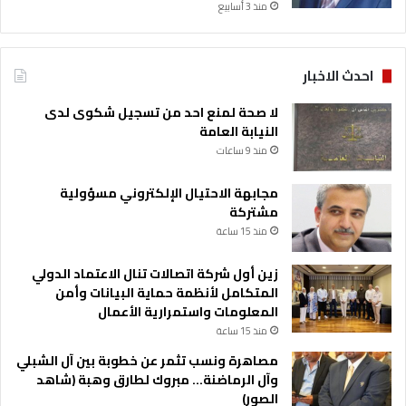
منذ 3 أسابيع
ل
ت
ج
ا
احدث الاخبار
ر
ي
لا صحة لمنع احد من تسجيل شكوى لدى
ة
النيابة العامة
و
منذ 9 ساعات
ت
ز
مجابهة الاحتيال الإلكتروني مسؤولية
ي
مشتركة
د
منذ 15 ساعة
م
ن
زين أول شركة اتصالات تنال الاعتماد الدولي
م
المتكامل لأنظمة حماية البيانات وأمن
ك
المعلومات واستمرارية الأعمال
ا
ن
منذ 15 ساعة
ة
مصاهرة ونسب تثمر عن خطوبة بين آل الشبلي
ا
وآل الرماضنة… مبروك لطارق وهبة (شاهد
ل
الصور)