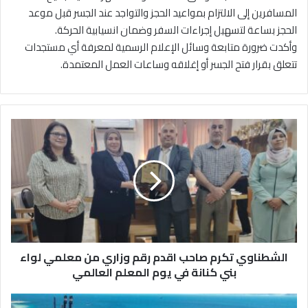
المسافرين إلى الالتزام بمواعيد الحجز والتواجد عند الجسر قبل موعد
الحجز بساعة لتسهيل إجراءات السفر وضمان انسيابية الحركة.
وأكدت ضرورة متابعة وسائل الإعلام الرسمية لمعرفة أي مستجدات
تتعلق بقرار فتح الجسر أو إغلاقه وساعات العمل المعتمدة.
ا
ل
ش
ط
ن
ا
و
ي
ت
الشطناوي تكرم صاحب اقدم رقم وزاري من معلمي لواء
ك
ر
بني كنانة في يوم المعلم العالمي
م
ص
م