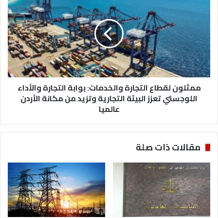
ا
م
ح
ث
ب
ل
ا
و
ق
ن
د
ل
م
ق
ر
ط
ق
ممثلون لقطاع التجارة والخدمات: بوابة التجارة والأداء
ا
م
ع
اللوجستي تعزز البيئة التجارية وتزيد من مكانة الأردن
و
ا
عالميا
ز
ل
ا
ت
ر
ج
مقالات ذات صلة
ي
ا
م
ر
ن
ة
م
و
ع
ا
ل
ل
م
خ