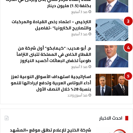
بكلفة (1.5) مليون دينار
منذ 3 أسابيع
الترخيص – اعتماد رخص القيادة والمركبات
والتصاريح الكترونيا” -تفاصيل
منذ 3 أسابيع
م. أبو هديب: “كيمابكو” أول شركة من
القطاع الخاص في المملكة تتبنى التزاماً
طوعياً لخفض انبعاثات أكسيد النيتروز
منذ 3 أسابيع
استراتيجية استهداف الأسواق النوعية تعزز
أداء البوتاس العربية وتدفع ايراداتها للنمو
بنسبة 28% خلال النصف الأول
منذ أسبوع واحد
احدث الاخبار
شركة الخليج للإعلام تطلق موقع «المشهد