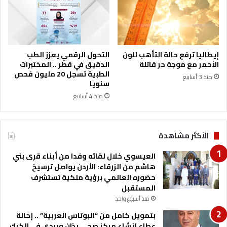
ا
ي
ا
ت
ا
ل
إيطاليا ترفع حالة التأهب للون
التحول الرقمي يعزز الطب
ع
الأحمر مع موجة حر قاتلة
الدقيق في قطر .. المختبرات
ق
الطبية تسجل 20 مليون فحص
منذ 3 أسابيع
ب
سنويا
ة
منذ 4 أسابيع
"
خ
ل
الأكثر مشاهدة
ا
ل
العيسوي خلال لقائه وفدا من أبناء قرى بني
9
هاشم من الزرقاء: الأردن يواصل ترسيخ
أ
حضوره العالمي برؤية ملكية تستشرف
ش
المستقبل
ه
ر
منذ أسبوع واحد
بتمويل كامل من “البوتاس العربية” .. إحالة
عطاء إنشاء مركز صحي بذان وبردى في الكرك