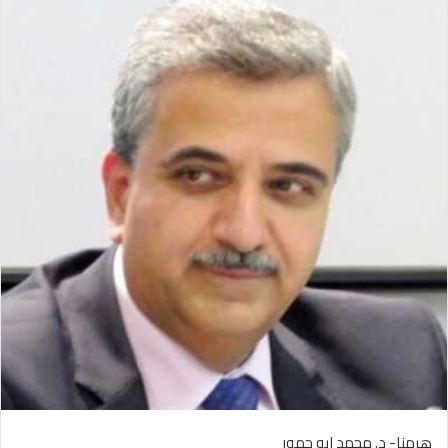
هرمنا- د. محمد ابو حمور