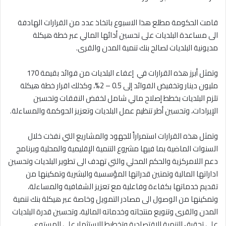
قامت الحكومة مطلع هذا الاسبوع باتخاذ عدد من القرارات الهادفة
الى مساعدة البلديات على تحسين أدائها المالي عبر خطة هيكلة
مديونية البلديات لصالح بنك تنمية المدن والقرى.
وتمثل أبرز هذه القرارات في إعفاء البلديات من فوائد بقيمة 170
مليون دينار وتخفيض الفوائد إلى 0.5 – 2%، وكذلك اقرار خطة هيكلة
تلزم البلديات بخطط إصلاح مالي شامل لخفض النفقات وتحسين
الإيرادات، وتحسين أطر تنظيم عمل البلديات وتعزيز الحوكمة والمساءلة.
وتمثل هذه القرارات استمراراً للجهود والمشاريع التي نفذت خلال
السنوات الماضية بما فيها مشروع التنمية الإقليمية والمحلية وبرنامج
دعم اللامركزية والحكم المحلي والتي تهدف الى تطوير البلديات وتحسين
اداراتها المالية وتمتين قدراتها المؤسسية والبشرية وتمكينها من
تقديم خدماتها بكفاءة وفاعلية مع تعزيز الشفافية والمساءلة،
وتمكينها من الوصول الى مصادر التمويل وخاصة عبر هيكلة بنك تنمية
المدن والقرى وتنويع منتجاته وخدماته المالية، وتحسين قدرة البلديات
على تحقيق التنمية الاقتصادية وتخطيط الاستثمار على المستوى