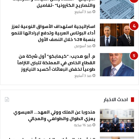
والتصاريح الكترونيا” -تفاصيل
ي
ة
منذ 3 أسابيع
استراتيجية استهداف الأسواق النوعية تعزز
أداء البوتاس العربية وتدفع ايراداتها للنمو
بنسبة 28% خلال النصف الأول
منذ أسبوعين
م. أبو هديب: “كيمابكو” أول شركة من
القطاع الخاص في المملكة تتبنى التزاماً
طوعياً لخفض انبعاثات أكسيد النيتروز
منذ 3 أسابيع
احدث الاخبار
مندوبا عن الملك وولي العهد… العيسوي
يعزي الطوال والطواهي والمجالي
منذ 16 ساعة