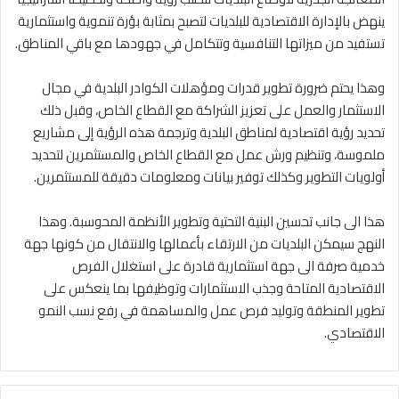
ينهض بالإدارة الاقتصادية للبلديات لتصبح بمثابة بؤرة تنموية واستثمارية
تستفيد من ميزاتها التنافسية وتتكامل في جهودها مع باقي المناطق.
وهذا يحتم ضرورة تطوير قدرات ومؤهلات الكوادر البلدية في مجال
الاستثمار والعمل على تعزيز الشراكة مع القطاع الخاص، وقبل ذلك
تحديد رؤية اقتصادية لمناطق البلدية وترجمة هذه الرؤية إلى مشاريع
ملموسة، وتنظيم ورش عمل مع القطاع الخاص والمستثمرين لتحديد
أولويات التطوير وكذلك توفير بيانات ومعلومات دقيقة للمستثمرين.
هذا الى جانب تحسين البنية التحتية وتطوير الأنظمة المحوسبة. وهذا
النهج سيمكن البلديات من الارتقاء بأعمالها والانتقال من كونها جهة
خدمية صرفة الى جهة استثمارية قادرة على استغلال الفرص
الاقتصادية المتاحة وجذب الاستثمارات وتوظيفها بما ينعكس على
تطوير المنطقة وتوليد فرص عمل والمساهمة في رفع نسب النمو
الاقتصادي.