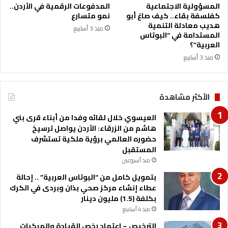
ل
المسؤولية الاجتماعية
المدفوعات الرقمية في الأردن..
ي
كفلسفة بقاء.. كيف صاغ أبو
نمو متسارع
ة
هديب معادلة التنمية
منذ 3 أسابيع
ع
المستدامة في “البوتاس
م
العربية”؟
و
منذ 3 أسابيع
ن
ا
ل
الأكثر مشاهدة
ج
ا
العيسوي خلال لقائه وفدا من أبناء قرى بني
م
هاشم من الزرقاء: الأردن يواصل ترسيخ
ع
حضوره العالمي برؤية ملكية تستشرف
ي
المستقبل
ة
منذ أسبوعين
ا
ل
بتمويل كامل من “البوتاس العربية” .. إحالة
ت
عطاء إنشاء مركز صحي بذان وبردى في الكرك
ط
بكلفة (1.5) مليون دينار
ب
منذ 4 أسابيع
ي
الترخيص – اعتماد رخص القيادة والمركبات
ق