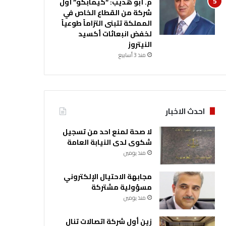
م. أبو هديب: “كيمابكو” أول
شركة من القطاع الخاص في
المملكة تتبنى التزاماً طوعياً
لخفض انبعاثات أكسيد
النيتروز
منذ 3 أسابيع
احدث الاخبار
لا صحة لمنع احد من تسجيل
شكوى لدى النيابة العامة
منذ يومين
مجابهة الاحتيال الإلكتروني
مسؤولية مشتركة
منذ يومين
زين أول شركة اتصالات تنال