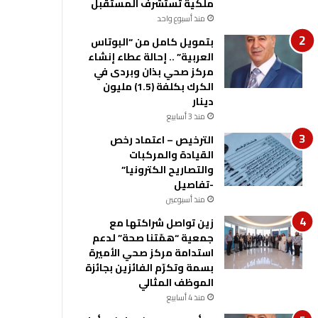
ملكية تستشرف المستقبل
منذ أسبوع واحد
بتمويل كامل من “البوتاس
العربية” .. إحالة عطاء إنشاء
مركز صحي بذان وبردى في
الكرك بكلفة (1.5) مليون
دينار
منذ 3 أسابيع
الترخيص – اعتماد رخص
القيادة والمركبات
والتصاريح الكترونيا”
-تفاصيل
منذ أسبوعين
زين تواصل شراكتها مع
جمعية “همّتنا صحة” لدعم
استدامة مركز صحي الأميرة
بسمة وتكرّم الفائزين بجائزة
الموظف المثالي
منذ 4 أسابيع