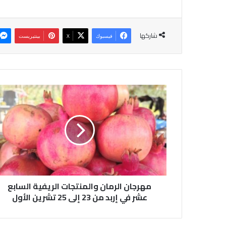
شاركها
فيسبوك
‫X
بينتيريست
م
ه
ر
ج
ا
ن
ا
ل
ر
مهرجان الرمان والمنتجات الريفية السابع
م
ا
عشر في إربد من 23 إلى 25 تشرين الأول
ن
و