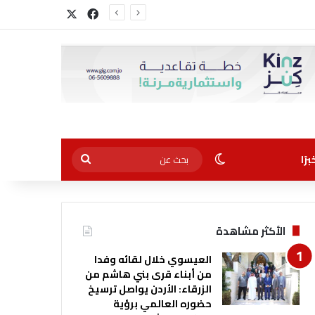
‫X
فيسبوك
الوضع المظلم
بحث
رًا
عن
الأكثر مشاهدة
العيسوي خلال لقائه وفدا
من أبناء قرى بني هاشم من
الزرقاء: الأردن يواصل ترسيخ
حضوره العالمي برؤية