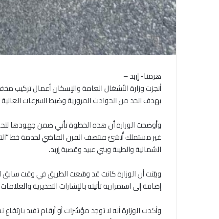
هرمنا- إربد –
أنجزت وزارة الأشغال العامة والإسكان أعمال تركيب مخف
بهدف الحد من الحوادث المرورية وضبط السرعات العالية
وأوضحت الوزارة أن هذه الخطوة تأتي ضمن جهودها لتحسي
غير مستملك أُنشئ منتصف القرن الماضي لخدمة خط “التابلاي
الشمالية والطيبة وبني عبيد وقصبة إربد.
إضافة إلى استمرارية تأثيثه بالإشارات التحذيرية والعلاما
وأكدت الوزارة أنه لا توجد مؤشرات أو أرقام تفيد بارتفاع