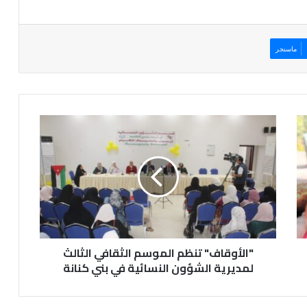
ماسنجر
"
ا
ل
أ
و
ق
ا
ف
"
"الأوقاف" تنظم الموسم الثقافي الثالث
ت
ن
لمديرية الشؤون النسائية في بني كنانة
ظ
م