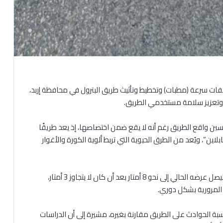
فات سرعة (مطبات) وتخطيط وتأثيث طريق البترول في محافظة إربد،
 وتعزيز سلامة مستخدمي الطريق.
ن واقع الطريق رغم أنه لا يقع ضمن اختصاصها، إذ يعد طريقًا
ن”، ويُعد من الطرق الحيوية التي تربط ألوية الكورة والأغوار
وبيّنت أن الوزارة كانت قد وسّعت الطريق في وقت سابق ليصل عرضه الحالي إلى نحو 8 أمتار بعد أن كان لا يتجاوز 3 أمتار،
ت المرورية بشكل دوري.
 نسبة الحوادث على الطريق مقارنة بغيره، مشيرة إلى أن الدراسات