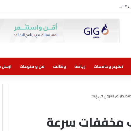
وني مسؤولية مشتركة
تعليم وجامعات
رياضة
وظائف
فن و منوعات
ارسل خب
ط طريق البترول في إربد
يب مخففات سرعة