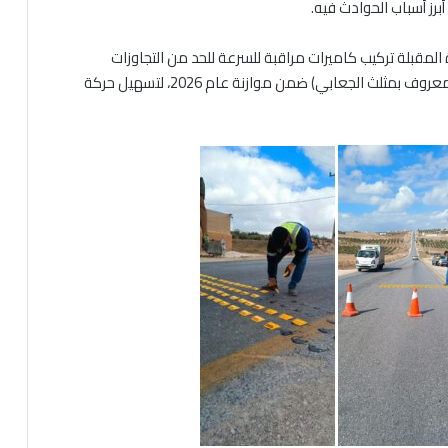
أبرز أسباب الحوادث فيه.
ة المقبلة تركيب كاميرات مراقبة للسرعة للحد من التجاوزات
والحوادث، كما سيُصار إلى إنشاء دوّار عند مثلث البترول (المعروف بمثلث الجعابي) ضمن موازنة عام 2026، لتسهيل حركة