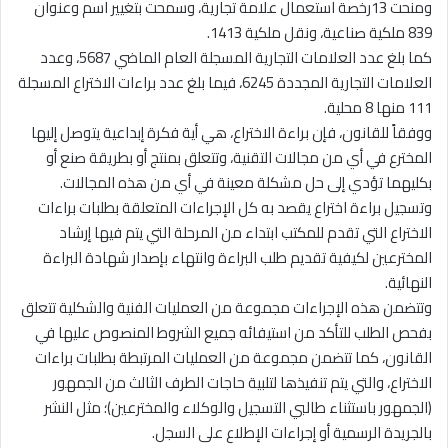
ومنحت 13رخصة استعمال علامة تجارية، وسمحت بتغيير اسم وعنوان
839 ملكية صناعية، ونقل ملكية 1413.
كما بلغ عدد العلامات التجارية المسجلة العام الماضي 5687، وعدد
العلامات التجارية المجددة 6245، فيما بلغ عدد براءات الاختراع المسجلة
111 منها 8 محلية.
ووفقاً للقانون، فإن براءة الاختراع، هي أية فكرة إبداعية يتوصل إليها
المخترع في أي من مجالات التقنية، وتتعلق بمنتج أو بطريقة صنع أو
بكليهما تؤدي إلى حل مشكلة معينة في أي من هذه المجالات.
وتسجيل براءة اختراع يقصد به كل الإجراءات المتعلقة بطلبات براءات
الاختراع التي تقدم للمكتب ابتداء من المرحلة التي يتم فيها إرشاد
المخترعين لكيفية تقديم طلب البراءة وانتهاء بإصدار شهادة البراءة
النهائية.
وتتضمن هذه الإجراءات مجموعة من العمليات الفنية والشكلية تتعلق
بفحص الطلب للتأكد من استيفائه جميع الشروط المنصوص عليها في
القانون، كما تتضمن مجموعة من العمليات المرتبطة بطلبات براءات
الاختراع، والتي يتم تنفيذها لتلبية حاجات الطرف الثالث من الجمهور
(الجمهور باستثناء طالبي التسجيل والوكلاء والمخترعين)؛ مثل النشر
بالجريدة الرسمية أو إجراءات الإطلاع على السجل.