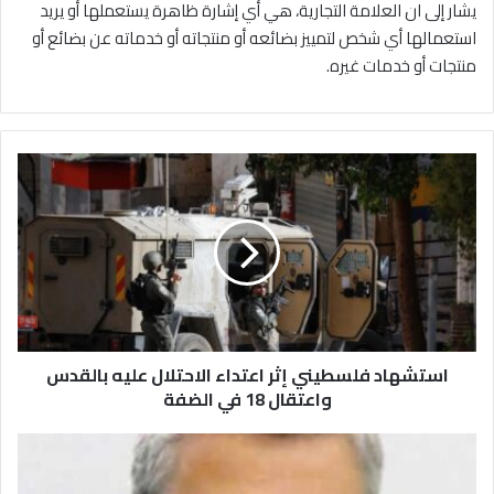
يشار إلى ان العلامة التجارية، هي أي إشارة ظاهرة يستعملها أو يريد
استعمالها أي شخص لتمييز بضائعه أو منتجاته أو خدماته عن بضائع أو
منتجات أو خدمات غيره.
ا
س
ت
ش
ه
ا
د
ف
ل
استشهاد فلسطيني إثر اعتداء الاحتلال عليه بالقدس
س
ط
واعتقال 18 في الضفة
ي
ن
م
ي
ب
إ
ا