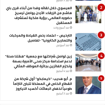
منذ 3 أسابيع
ج
ت
العيسوي خلال لقائه وفدا من أبناء قرى بني
م
هاشم من الزرقاء: الأردن يواصل ترسيخ
ع
حضوره العالمي برؤية ملكية تستشرف
ي
المستقبل
ة
منذ أسبوع واحد
الترخيص – اعتماد رخص القيادة والمركبات
والتصاريح الكترونيا” -تفاصيل
منذ أسبوعين
زين تواصل شراكتها مع جمعية “همّتنا صحة”
لدعم استدامة مركز صحي الأميرة بسمة
وتكرّم الفائزين بجائزة الموظف المثالي
منذ 4 أسابيع
م. أبو هديب: “كيمابكو” أول شركة من
القطاع الخاص في المملكة تتبنى التزاماً
طوعياً لخفض انبعاثات أكسيد النيتروز
منذ 3 أسابيع