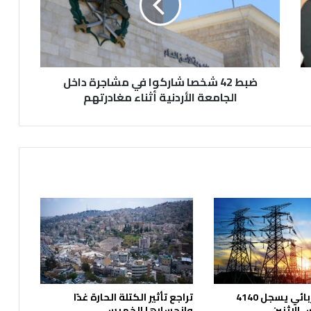
2
ش
خ
ص
ا
ضبط 42 شخصا شاركوا في مشاجرة داخل
ش
ا
الجامعة الأردنية أثناء مغادرتهم
ر
ك
و
ا
ف
ي
م
ش
ا
ج
ر
ة
د
الحمل الكهربائي يسجل 4140
تراجع تأثير الكتلة الحارة غدًا
ا
الاثنين
وانحسارها الخميس