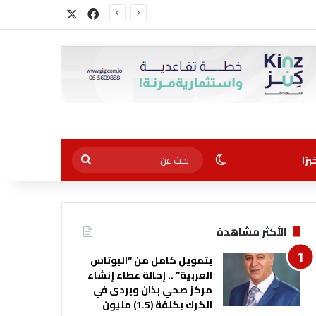
‫X
فيسبوك
الوضع المظلم
بحث
رًا
عن
الأكثر مشاهدة
بتمويل كامل من “البوتاس
العربية” .. إحالة عطاء إنشاء
مركز صحي بذان وبردى في
الكرك بكلفة (1.5) مليون