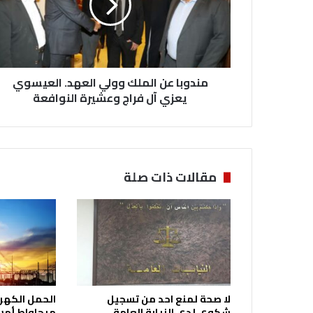
ب
ا
ع
ن
ا
مندوبا عن الملك وولي العهد. العيسوي
ل
م
يعزي آل فراج وعشيرة النوافعة
ل
ك
و
و
ل
مقالات ذات صلة
ي
ا
ل
ع
ه
د
.
ا
لا صحة لمنع احد من تسجيل
ل
شكوى لدى النيابة العامة
ميجاواط أمس 