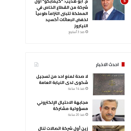
م. أبو هديب: “كيمابكو” أول
شركة من القطاع الخاص في
المملكة تتبنى التزاماً طوعياً
لخفض انبعاثات أكسيد
النيتروز
منذ 3 أسابيع
احدث الاخبار
لا صحة لمنع احد من تسجيل
شكوى لدى النيابة العامة
منذ 14 ساعة
مجابهة الاحتيال الإلكتروني
مسؤولية مشتركة
منذ 20 ساعة
زين أول شركة اتصالات تنال