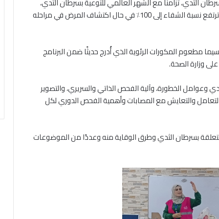
رطان الثدي، تزامنًا مع الشهر العالمي للتوعية بسرطان الثدي،
مشيرات إلى ضرورة نشر الوعي بأهمية الكشف المبكر، إذ ترتفع نسبة الشفاء إلى 100٪ في حال اكتشاف المرض في مراحله
سيما مطعوم المكورات الرئوية الذي أُدرج حديثًا ضمن البرنامج
لى وزارة الصحة.
 وعوامل الخطورة، وآلية الفحص الذاتي والسريري، والتصوير
لتعامل والتعايش مع المصابات وأهمية الفحص الدوري لكل
لمتعلقة بسرطان الثدي وطرق الوقاية منه وعددًا من الموضوعات