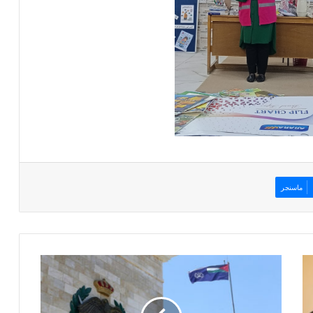
ماسنجر
ض
ب
ط
4