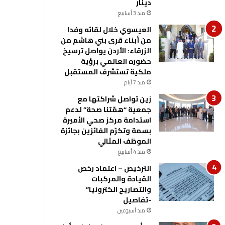
دينار
منذ 3 أسابيع
العيسوي خلال لقائه وفدا
من أبناء قرى بني هاشم من
الزرقاء: الأردن يواصل ترسيخ
حضوره العالمي برؤية
ملكية تستشرف المستقبل
منذ 7 أيام
زين تواصل شراكتها مع
جمعية “همّتنا صحة” لدعم
استدامة مركز صحي الأميرة
بسمة وتكرّم الفائزين بجائزة
الموظف المثالي
منذ 4 أسابيع
الترخيص – اعتماد رخص
القيادة والمركبات
والتصاريح الكترونيا”
-تفاصيل
منذ أسبوعين