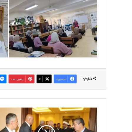
شاركها
فيسبوك
‫X
بينتيريست
م
ن
د
و