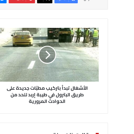
ا
ل
أ
ش
غ
ا
ل
ت
ب
الأشغال تبدأ بتركيب مطبّات جديدة على
د
أ
طريق البترول في طيبة إربد للحد من
ب
الحوادث المرورية
ت
ر
ك
ي
ب