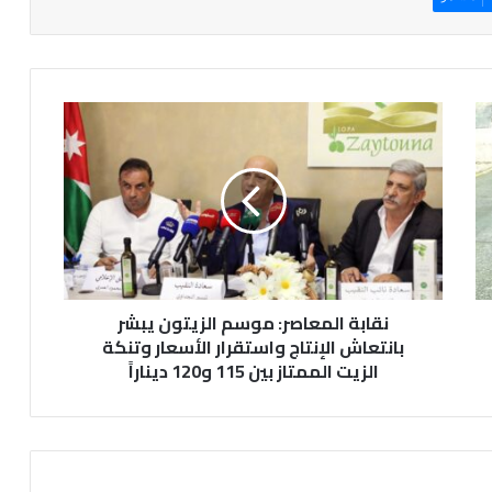
ن
ق
ا
ب
ة
ا
ل
م
ع
نقابة المعاصر: موسم الزيتون يبشر
ا
ص
بانتعاش الإنتاج واستقرار الأسعار وتنكة
ر
الزيت الممتاز بين 115 و120 ديناراً
:
م
و
س
م