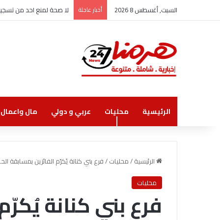
السبت, أغسطس 8 2026
أخبار عاجلة
لا صحة لمنع احد من تسجيل
الرئيسية
محليات
عربي و دولي
مال واعمال
الرئيسية
/
محليات
/
فرع بني كنانة يُكرّم الفائزين بمسابقة الحاج ا
محليات
فرع بني كنانة يُكرّ