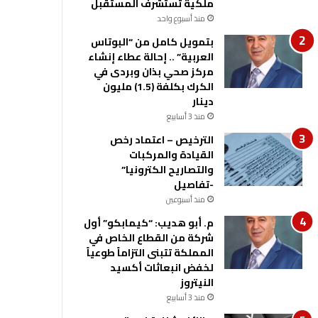
ملكية تستشرف المستقبل
منذ أسبوع واحد
بتمويل كامل من “البوتاس
العربية” .. إحالة عطاء إنشاء
مركز صحي بذان وبردى في
الكرك بكلفة (1.5) مليون
دينار
منذ 3 أسابيع
الترخيص – اعتماد رخص
القيادة والمركبات
والتصاريح الكترونيا”
-تفاصيل
منذ أسبوعين
م. أبو هديب: “كيمابكو” أول
شركة من القطاع الخاص في
المملكة تتبنى التزاماً طوعياً
لخفض انبعاثات أكسيد
النيتروز
منذ 3 أسابيع