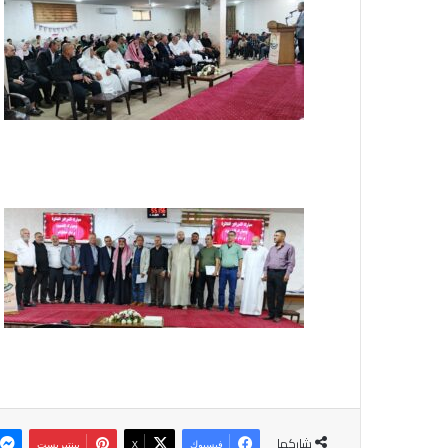
شاركها
فيسبوك
‫X
بينتيريست