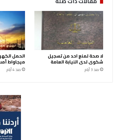
مقالات ذات صلة
م
ط
بّ
ا
ت
ج
د
ي
لا صحة لمنع احد من تسجيل
د
شكوى لدى النيابة العامة
ميجاواط أمس 
ة
ع
منذ 3 أيام
منذ 4 أيام
ل
ى
ط
ر
ي
ق
ا
ل
ب
ت