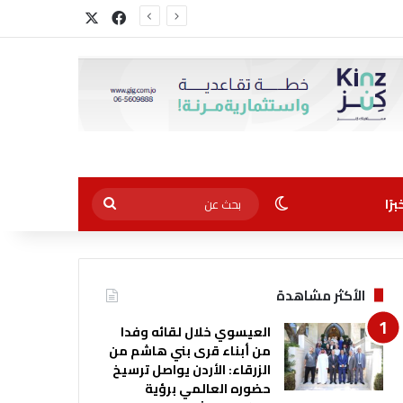
‫X
فيسبوك
الوضع المظلم
بحث
رًا
عن
الأكثر مشاهدة
العيسوي خلال لقائه وفدا
من أبناء قرى بني هاشم من
الزرقاء: الأردن يواصل ترسيخ
حضوره العالمي برؤية