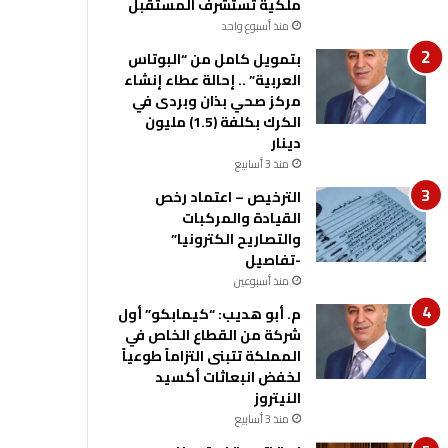
ملكية تستشرف المستقبل
منذ أسبوع واحد
بتمويل كامل من “البوتاس
العربية” .. إحالة عطاء إنشاء
مركز صحي بذان وبردى في
الكرك بكلفة (1.5) مليون
دينار
منذ 3 أسابيع
الترخيص – اعتماد رخص
القيادة والمركبات
والتصاريح الكترونيا”
-تفاصيل
منذ أسبوعين
م. أبو هديب: “كيمابكو” أول
شركة من القطاع الخاص في
المملكة تتبنى التزاماً طوعياً
لخفض انبعاثات أكسيد
النيتروز
منذ 3 أسابيع