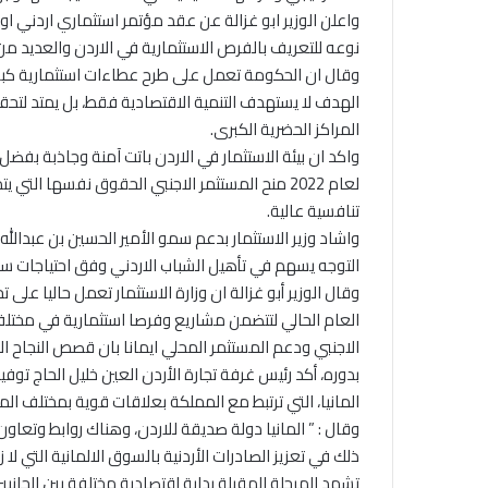
واعلن الوزير ابو غزالة عن عقد مؤتمر استثماري اردني ا
نوعه للتعريف بالفرص الاستثمارية في الاردن والعديد م
وقال ان الحكومة تعمل على طرح عطاءات استثمارية كبي
الهدف لا يستهدف التنمية الاقتصادية فقط، بل يمتد لتحقي
المراكز الحضرية الكبرى.
واكد ان بيئة الاستثمار في الاردن باتت آمنة وجاذبة بفضل 
لعام 2022 منح المستثمر الاجنبي الحقوق نفسها الت
تنافسية عالية.
واشاد وزير الاستثمار بدعم سمو الأمير الحسين بن عبدالله
التوجه يسهم في تأهيل الشباب الاردني وفق احتياجات س
وقال الوزير أبو غزالة ان وزارة الاستثمار تعمل حاليا على 
العام الحالي لتتضمن مشاريع وفرصا استثمارية في مختلف 
الاجنبي ودعم المستثمر المحلي ايمانا بان قصص النجاح ا
بدوره، أكد رئيس غرفة تجارة الأردن العين خليل الحاج ت
المانيا، التي ترتبط مع المملكة بعلاقات قوية بمختلف المج
وقال : ” المانيا دولة صديقة للاردن، وهناك روابط وتعا
ذلك في تعزيز الصادرات الأردنية بالسوق الالمانية التي ل
تشهد المرحلة المقبلة بداية اقتصادية مختلفة بين الجانبين