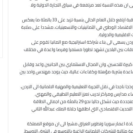
لى ان هذه النسبة تعد مرتفعة في سياق التجارة الدولية ولا
وقال وزير الصناعة ان حجم مناولة الحاويات في ميناء العقبة ارتفع خلال العام الحالي بنسبة تزيد على 33 بالمئة ما يعكس
لاقتصاد الوطني في الثمانينيات والتسعينيات، مشددا على صلابة
الاقليمية والدولية.
الاردن يسعى الى بناء شراكة استراتيجية مع المانيا تقوم على
لاقات بين البلدين تشهد تطورا مستمرا وفرصا واعدة في مختلف
كبيرة للتحسين، وان المجال الاستثماري بين الجانبين واعد وقابل
 قاعدة بشرية مؤهلة وكفاءات عالية، حيث يوجد مهندس واحد بين
ذجا ناجحا في نقل التجربة التعليمية والمهنية الالمانية الى الاردن،
اء مدارس ومراكز تدريب تعزز التعليم التطبيقي والمهني.
وبين ان الاردن حقق تقدما ملموسا في قطاع الطاقة المتجددة حيث تشكل حاليا نحو 29 بالمئة من اجمالي الطاقة
حديث الاقتصادي التي اطلقها جلالة الملك عبدالله الثاني
عادة اعمار سوريا وتطوير العراق مشيرا الى ان موقع المملكة
مثالية للشركات الالمانية الراغبة بالتوسع في الشرق الاوسط.