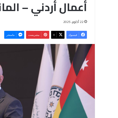
أعمال أردني – الم
22 أكتوبر، 2025
فيسبوك
‫X
بينتيريست
ماسنجر