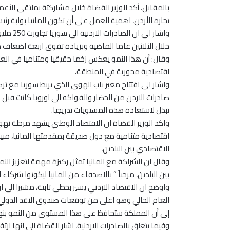
بالمقابل، أكد الوزير القضاة خلال مشاركتة بملتقى الأعم
تجارة الأردن، اهمية العمل على أن تكون المانيا بوابة رئيس
واشار ال
خلال الثلاثين عاما الماضية وبزيادة تفوق اربعة اضعاف 
وقال: أن هذا النمو يعكس زخما حقيقيا ومتناميا في العلا
اقتصادية محورية في المنطقة.
واشار الى افتتاح معبر باب الهوى الذي يربط سوريا مع تركي
تبذل لاستعادة هذه المستويات تدريجيا.
واكد الوزير القضاة ان الاقتصاد الوطني يشهد مرحلة
اقتصادية متنامية مع دول صديقة بمقدمتها المانيا، مبي
الاقتصادي بين البلدين،
وقال ان الشراكة مع المانيا تمثل ركيزة مهمة لتعزيز الن
بين البلدين، مرحباَ ” بالاصدقاء من المانيا ليكونوا شركاء 
إلى أن المملكة ستحافظ على هذا المستوى من النمو بنها