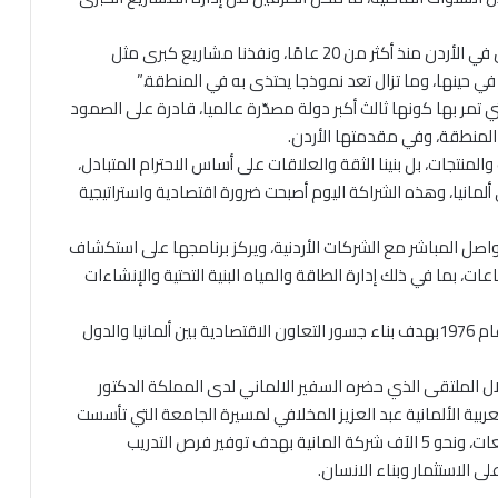
وتحدث عن تجربة شركته في الأردن، مبينا: “نحن موجودون في الأردن منذ أكثر من 20 عامًا، ونفذنا مشاريع كبرى مثل
ا في حينها، وما تزال تعد نموذجا يحتذى به في المنطقة.”
ي تمر بها كونها ثالث أكبر دولة مصدّرة عالميا، قادرة على الصمود
لمنطقة، وفي مقدمتها الأردن.
نتجات، بل بنينا الثقة والعلاقات على أساس الاحترام المتبادل،
ى ألمانيا، وهذه الشراكة اليوم أصبحت ضرورة اقتصادية واستراتيجية
اصل المباشر مع الشركات الأردنية، ويركز برنامجها على استكشاف
 بما في ذلك إدارة الطاقة والمياه البنية التحتية والإنشاءات
يذكر ان غرفة التجارة والصناعة العربية الألمانية تأسست عام 1976بهدف بناء جسور التعاون الاقتصادية بين ألمانيا والدول
لال الملتقى الذي حضره السفير الالماني لدى المملكة الدكتور
ربية الألمانية عبد العزيز المخلافي لمسيرة الجامعة التي تأسست
قبل 20 عاما، ولديها اليوم شراكات مع العديد من الجامعات، ونحو 5 الآف شركة المانية بهدف توفير فرص التدريب
 الاستثمار وبناء الانسان.