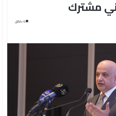
اني مشترك
6 دقائق