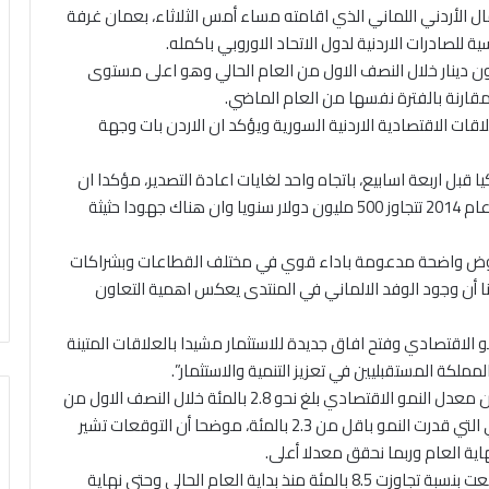
ال الأردني اللماني الذي اقامته مساء أمس الثلاثاء، بعمان غرفة
ية للصادرات الاردنية لدول الاتحاد الاوروبي باكمله.
ى ان الصادرات الاردنية الى سوريا تجاوزت 250 مليون دينار خلال النصف الاول من العام الحالي وهو اعلى مستوى
مقارنة بالفترة نفسها من العام الماضي.
قات الاقتصادية الاردنية السورية ويؤكد ان الاردن بات وجهة
ا قبل اربعة اسابيع، باتجاه واحد لغايات اعادة التصدير، مؤكدا ان
صادرات الاردن من الخضار والفواكه الى اوروبا كانت قبل عام 2014 تتجاوز 500 مليون دولار سنويا وان هناك جهودا حثيثة
 نهوض واضحة مدعومة باداء قوي في مختلف القطاعات وبشراكات
نا أن وجود الوفد الالماني في المنتدى يعكس اهمية التعاون
مو الاقتصادي وفتح افاق جديدة للاستثمار مشيدا بالعلاقات المتينة
المملكة المستقبليين في تعزيز التنمية والاستثمار”.
واوضح ان الاقتصاد الاردني يسير بخطى ثابتة، مشيرا الى ان معدل النمو الاقتصادي بلغ نحو 2.8 بالمئة خلال النصف الاول من
العام الحالي وهو اعلى من توقعات صندوق النقد الدولي التي قدرت النمو باقل من 2.3 بالمئة، موضحا أن التوقعات تشير
ية العام وربما نحقق معدلا أعلى.
وفيما يتعلق بالصادرات الاردنية، اشار القضاة الى انها ارتفعت بنسبة تجاوزت 8.5 بالمئة منذ بداية العام الحالي وحتى نهاية