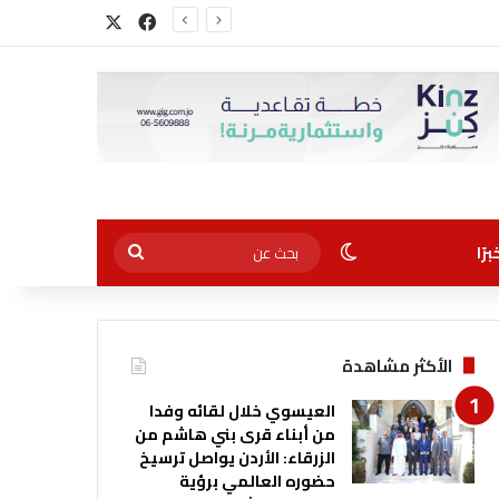
‫X
فيسبوك
الوضع المظلم
بحث
رًا
عن
الأكثر مشاهدة
العيسوي خلال لقائه وفدا
من أبناء قرى بني هاشم من
الزرقاء: الأردن يواصل ترسيخ
حضوره العالمي برؤية