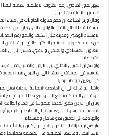
شهر تموز الماضي، رغم الظروف الاقليمية الصعبة، لافتا ا
تحققها الا قلة من الدول.
عودة نشاط قطاع النقل والترانزيت الذي كان من اعمدة ا
الاقتصاد الوطني وقدرته على التكيف والنمو رغم التحديات 
من جانبه، اكد وزير الاستثمار الدكتور طارق ابو غزالة ان 
التعاون الاقتصادي والعلمي والتقني، مشيرا الى ان الع
القطاعات.
واوضح ان الميزان التجاري بين الاردن والمانيا يحمل فرصا 
للتوسع في المستقبل، مشيرا الى ان الاردن يتميز بوجود
كل اربعين مواطنا اردنيا
واشار ابو غزالة الى ان الجامعة الالمانية الاردنية تمثل نمو
مؤكدا ان المملكة تتطلع الى توسيع هذا النموذج عبر انش
المستخدمة وهو انجاز يعكس نجاح الخطط الوطنية ورؤية الت
والهادفة الى تحقيق نمو شامل ومستدام.
واوضح ابو غزالة ان الاردن يطمح لان يكون بوابة آمنة لا
الاستراتيجي وفرصها الحقيقية في المنطقة يجعلانها وجهة 