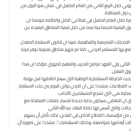
وروبي خلال الربع الثاني من العام المقبل في عمان هو الاول من
ن دول المنطقة.
رة خلال العام المقبل في قطاعي النقل والطاقة موضحا ان
ق التنمية الاجتماعية ايضا من خلال تنمية المناطق البعيدة عن
التحديثات التشريعية والتنظيمية، مبينا ان قانون الاستثمار المعدل
ي يتمتع بها المستثمر الاردني، كما تم تجهيز مناطق تنموية توفر مزايا
 الثاني ولي العهد لبرامج التدريب والتعليم المهني مؤكدا ان هذا
وق العمل.
تحديث الخارطة الاستثمارية الوطنية التي سيتم اطلاقها قبل نهاية
القطاعات، مشددا على ان الاردن يوازن اليوم بين جذب الاستثمار
لمحلية هي التي تشجع المستثمرين الأجانب.
وفيق ان الملتقى سيكون بداية جديدة لمسار علاقات المملكة مع
الات والتي أسس لها جلالة الملك عبدالله الثاني.
ون بين مؤسسات القطاع الخاص في البلدين، لذلك نأمل أن يسهم
ا زالت أرقامها متواضعة، وكذلك الاستثمارات”، مشددا على ضرورة أن
.