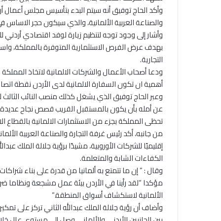
وأكد الحاج توفيق أنه سيتم البدء بتأسيس مجلس أعمال أر
والصناعة العربية الألمانية، والذي سيكون حجر الاساس في
وأشار إلى وجود توجه لتنظيم زيارة لوفد اقتصادي أردني لل
بهدف عرض الفرص الاستثمارية المتوفرة بالمملكة، واست
التجارية.
ودعا أصحاب الأعمال والشركات الالمانية لاتخاذ المملكة
أهمية ان تكون السفارة الالمانية لدى الأردن نقطة اتصال
وعبر الحاج توفيق الذي يشغل كذلك منصب النائب الثالث لرئ
عن أمله بأن يكون بالمستقبل القريب قصص نجاح عديدة لشرا
تحظى المملكة بجزء من الاستثمارات الالمانية بالقطاع الاس
من جانبه، أكد رئيس غرفة التجارة والصناعة العربية الأل
إقليميًا للشركات الأوروبية، مشيدًا برؤية جلالة الملك عبد
الكفاءات الشابة والمتعلمة.
وقال : ” إن ما تتمتع به ألمانيا من قدرة على بناء شراكات
مؤكدا “لقد رأينا في الأردن بيئة عمل مشجعة ونظاما ضريب
الألمانية لاستكشاف أسواق المنطقة.”
وأضاف أن رؤية جلالة الملك عبدالله الثاني تركز على تم
بين الجانبين الأردني والألماني وصل إلى مستوى عالٍ خلا