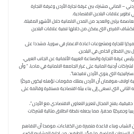
دني – الماني مشترك بين غرفة تجارة الأردن وغرفة التجارة
 تطوير علاقات البلدين الاقتصادية.
عاصمة برلين والعديد من المدن الالمانية خلال الأشهر المقبلة،
كشاف الفرص التي يمكن من خلالها تنمية علاقات البلدين
 مركزا للتجارة ومشروعات اعادة الاعمار في سوريا، مشددا على
 بين القطاع الخاص في البلدين.
يس غرفة التجارة والصناعة العربية الألمانية عن الجانب العربي،
كات أردنية المانية على غرار الجامعة الالمانية في مادبا، ” وأن
تراتيجية التي ينوي الأردن تنفيذها”.
مانية اولاف هوفمان أن الأردن يمتلك مقومات تؤهله ليكون مركزًا
الله الثاني التي تسعى إلى بناء بيئة اقتصادية مستقرة وقائمة على
 حقيقية، يفتح المجال لتعزيز التعاون الاقتصادي مع الأردن”،
يا وجمركيًا محفزا، مما يجعله نقطة انطلاق مثالية للشركات
كين الشباب وبناء قاعدة متميزة من الكفاءات، موضحا أن التفاهم
ل السنوات الماضية، ما مكّن الطرفين من إدارة المشاريع الكبرى