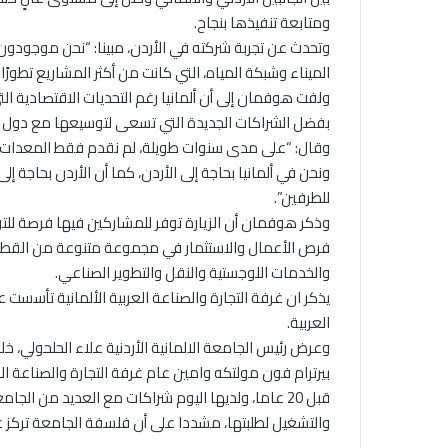
ومتابعة تنفيذها بنجاح.
الميناء وشبكة المياه، التي كانت من أكثر المشاريع تطورً
ولفت هوفمان إلى أن ألمانيا رغم التحديات الاقتصادية الت
بفضل الشراكات الجديدة التي تسعى لتوسيعها مع دول ا
وقال: “على مدى سنوات طويلة، لم نقدم فقط المعدات والم
ونحن في ألمانيا بحاجة إلى الأردن، كما أن الأردن بحاجة إل
للطرفين”.
وذكر هوفمان أن الزيارة توفر للمشاركين فيها فرصة للتو
فرص الأعمال والاستثمار في مجموعة متنوعة من القطاعات،
والخدمات اللوجستية والنقل والتطوير الصناعي.
العربية.
وعرض رئيس الجامعة الالمانية الأردنية علاء الحلحولي، خ
بيرترام فون مولتكه وامين عام غرفة التجارة والصناعة الع
والتشغيل لطلبتها، مشددا على أن فلسفة الجامعة تركز على