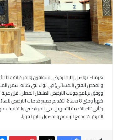
هرمنا- تواصل إدارة ترخيص السواقين والمركبات غداً ال
والفحص الفني (المسائي) في لواء بني كنانة، ضمن المبادر
ظهراً وحتى 8 مساءً، لتقديم جميع خدمات الترخيص للسائقين و مركباتهم.
وتأتي تلك الخدمة للتسهيل على المواطنين والتخفيف عنه
المركبات ودفع الرسوم والحصول عليها فوراً.