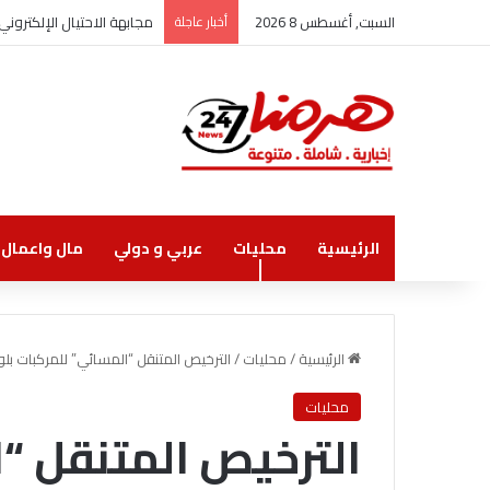
السبت, أغسطس 8 2026
أخبار عاجلة
مجابهة الاحتيال الإلكترو
الرئيسية
محليات
عربي و دولي
مال واعمال
الرئيسية
/
محليات
/
الترخيص المتنقل “المسائي” للمركبات بلواء
محليات
الترخيص المتنقل “