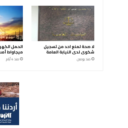
دً
ا
لا صحة لمنع احد من تسجيل
شكوى لدى النيابة العامة
ميجاواط أمس 
منذ يومين
منذ 4 أيام