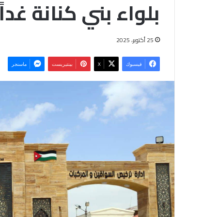
بلواء بني كنانة غداً
25 أكتوبر، 2025
فيسبوك
‫X
بينتيريست
ماسنجر