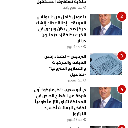
ملكية تستشرف المستقبل
منذ أسبوع واحد
بتمويل كامل من “البوتاس
العربية” .. إحالة عطاء إنشاء
مركز صحي بذان وبردى في
الكرك بكلفة (1.5) مليون
دينار
منذ 3 أسابيع
الترخيص – اعتماد رخص
القيادة والمركبات
والتصاريح الكترونيا”
-تفاصيل
منذ أسبوعين
م. أبو هديب: “كيمابكو” أول
شركة من القطاع الخاص في
المملكة تتبنى التزاماً طوعياً
لخفض انبعاثات أكسيد
النيتروز
منذ 3 أسابيع