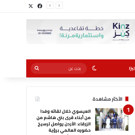
‫X
فيسبوك
الوضع المظلم
بحث
رًا
عن
الأكثر مشاهدة
العيسوي خلال لقائه وفدا
من أبناء قرى بني هاشم من
الزرقاء: الأردن يواصل ترسيخ
حضوره العالمي برؤية