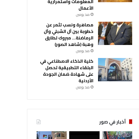
المعلومات واستمرارية
الأعمال
منذ يومين
مصاهرة ونسب تثمر عن
خطوبة بين آل الشبلي وآل
الرماضنة… مبروك لطارق
وهبة (شاهد الصور)
منذ يومين
كلية الذكاء الاصطناعي في
البلقاء التطبيقية تحصل
على شهادة ضمان الجودة
الأردنية
منذ يومين
أخبار في صور