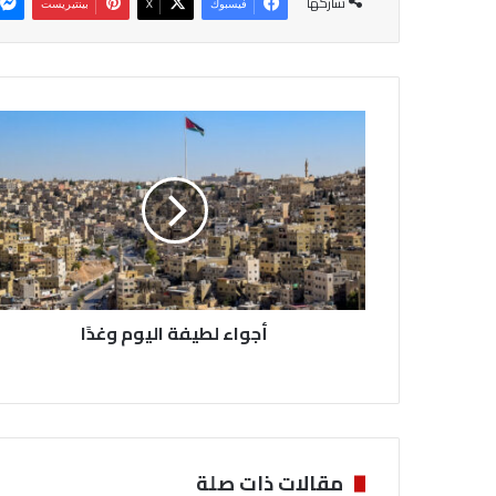
شاركها
فيسبوك
‫X
بينتيريست
أ
ج
و
ا
ء
ل
ط
ي
ف
أجواء لطيفة اليوم وغدًا
ة
ا
ل
ي
و
م
و
مقالات ذات صلة
غ