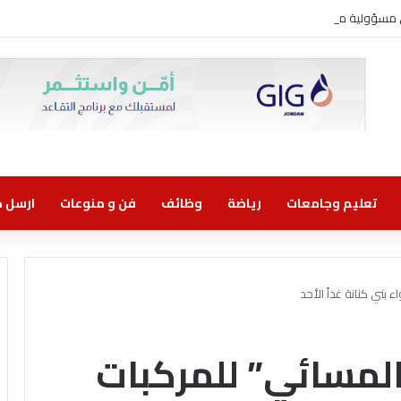
ني مسؤولية مشتركة
تعليم وجامعات
رياضة
وظائف
فن و منوعات
ارسل خب
 بني كنانة غداً الأحد
المسائي” للمركبات