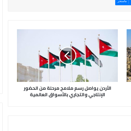
ماسنجر
ا
ل
أ
ر
د
ن
ي
و
ا
الأردن يواصل رسم ملامح مرحلة من الحضور
ص
ل
الإنتاجي والتجاري بالأسواق العالمية
ر
س
م
م
ل
ا