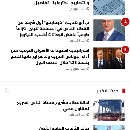
والتصاريح الكترونيا” -تفاصيل
منذ أسبوعين
م. أبو هديب: “كيمابكو” أول شركة من
القطاع الخاص في المملكة تتبنى التزاماً
طوعياً لخفض انبعاثات أكسيد النيتروز
منذ 3 أسابيع
استراتيجية استهداف الأسواق النوعية تعزز
أداء البوتاس العربية وتدفع ايراداتها للنمو
بنسبة 28% خلال النصف الأول
منذ أسبوع واحد
احدث الاخبار
احالة عطاء مشروع محطة الباص السريع
لمقاول محلي
منذ 5 ساعات
نتائج الثانوية العامة الاثنين