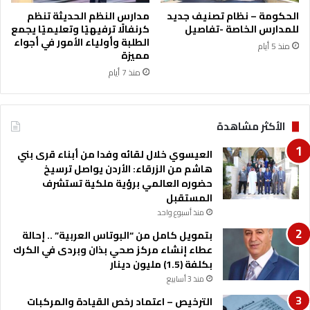
ت
الحكومة – نظام تصنيف جديد
مدارس النظم الحديثة تنظم
و
للمدارس الخاصة -تفاصيل
كرنفالًا ترفيهيًا وتعليميًا يجمع
ج
الطلبة وأولياء الأمور في أجواء
منذ 5 أيام
ي
مميزة
ه
منذ 7 أيام
م
ن
ا
الأكثر مشاهدة
ل
ذ
العيسوي خلال لقائه وفدا من أبناء قرى بني
ن
هاشم من الزرقاء: الأردن يواصل ترسيخ
ي
حضوره العالمي برؤية ملكية تستشرف
ب
المستقبل
ا
ت
منذ أسبوع واحد
بتمويل كامل من “البوتاس العربية” .. إحالة
عطاء إنشاء مركز صحي بذان وبردى في الكرك
بكلفة (1.5) مليون دينار
منذ 3 أسابيع
الترخيص – اعتماد رخص القيادة والمركبات