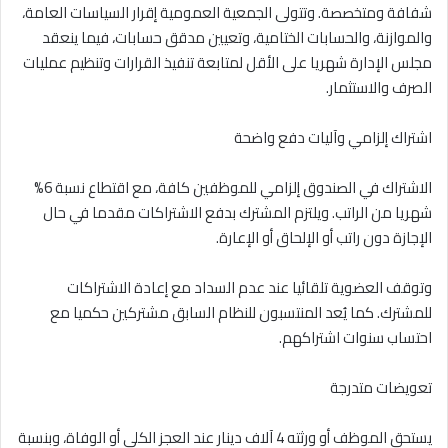
شفافة ومتخصصة. وتتولى الجمعية العمومية إقرار السياسات العامة،
والموازنة، والحسابات الختامية، وتعيين مدقق حسابات، فيما ينعقد
مجلس الإدارة شهريا على الأقل لمتابعة تنفيذ القرارات وتنظيم عمليات
الصرف والاستثمار.
اشتراك إلزامي وآليات دفع واضحة
الاشتراك في الصندوق إلزامي للموظفين كافة، مع اقتطاع نسبة 6%
شهريا من الراتب. ويلتزم المشترك بدفع الاشتراكات مقدما في حال
الإجازة دون راتب أو الإلحاق أو الإعارة.
وتوقف العضوية تلقائيا عند عدم السداد مع إعادة الاشتراكات
للمشترك. كما يُعد المنتسبون للنظام السابق مشتركين حكميا مع
احتساب سنوات اشتراكهم.
تعويضات متدرجة
يستحق الموظف أو ورثته 4 آلاف دينار عند العجز الكلي أو الوفاة، وبنسبة