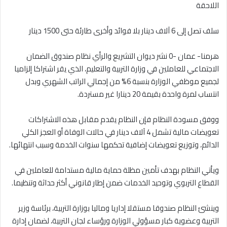
اللاحقة
سلف تصل إلى 6 آلاف دينار بلا فوائد وأخرى طارئة حتى 1500 دينار
هرمنا- عمان -0 نشر ديوان التشريع والرأي نظام صندوق الضمان
الاجتماعي للعاملين في وزارة التربية والتعليم، الذي يقر اشتراكا إلزاميا
لجميع موظفي الوزارة بنسبة 6% من إجمالي الراتب الشهري وبدل
انتساب لمرة واحدة بقيمة 20 دينارا غير مستردة.
ووفق مسودة النظام فإن النظام يقدم مقابل هذه الاشتراكات
تعويضات مالية تشمل 4 آلاف دينار في حالات الوفاة أو العجز الكلي
الدائم، وتوزيع تعويضات إضافية تحكمها سنوات الخدمة وسبب انتهائها.
ويأتي النظام بهدف تأمين مظلة حماية مالية مستدامة للعاملين في
القطاع التربوي وتوحيد الخدمات ضمن إطار قانوني أكثر حداثة وتنظيما.
وينشئ النظام صندوقا مستقلا إداريا وماليا بوزارة التربية، برئاسة وزير
التربية وعضوية كبار مسؤولي الوزارة ورؤساء لجان التربية، لضمان إدارة