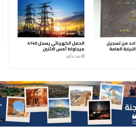
ة
ف
ي
ل
و
ا
 احد من تسجيل
الحمل الكهربائي يسجل 4140
ء
نيابة العامة
ميجاواط أمس الاثنين
ب
منذ 4 أيام
ن
ي
ك
ن
ا
ن
ة