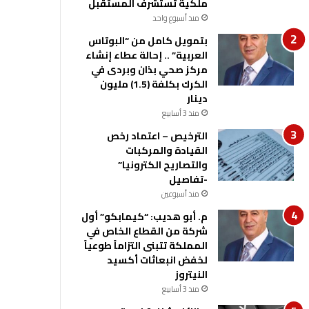
ملكية تستشرف المستقبل
منذ أسبوع واحد
بتمويل كامل من “البوتاس
العربية” .. إحالة عطاء إنشاء
مركز صحي بذان وبردى في
الكرك بكلفة (1.5) مليون
دينار
منذ 3 أسابيع
الترخيص – اعتماد رخص
القيادة والمركبات
والتصاريح الكترونيا”
-تفاصيل
منذ أسبوعين
م. أبو هديب: “كيمابكو” أول
شركة من القطاع الخاص في
المملكة تتبنى التزاماً طوعياً
لخفض انبعاثات أكسيد
النيتروز
منذ 3 أسابيع