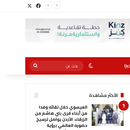
‫X
فيسبوك
الوضع المظلم
بحث
رًا
عن
الأكثر مشاهدة
العيسوي خلال لقائه وفدا
من أبناء قرى بني هاشم من
الزرقاء: الأردن يواصل ترسيخ
حضوره العالمي برؤية