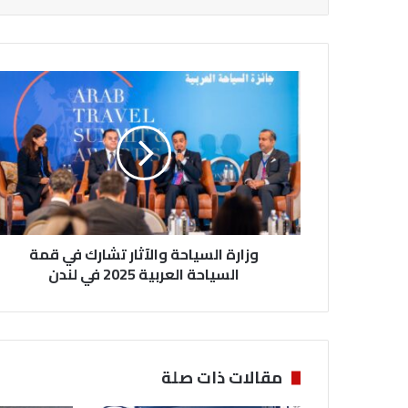
و
ز
ا
ر
ة
ا
ل
س
ي
وزارة السياحة والآثار تشارك في قمة
ا
ح
السياحة العربية 2025 في لندن
ة
و
ا
ل
آ
مقالات ذات صلة
ث
ا