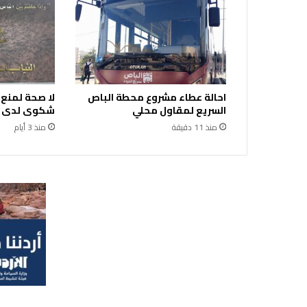
ر
ت
ش
ا
ر
ك
احالة عطاء مشروع محطة الباص
لا صحة لمنع
ف
السريع لمقاول محلي
شكوى لدى ال
ي
منذ 11 دقيقة
منذ 3 أيام
ق
م
ة
ا
ل
س
ي
ا
ح
ة
ا
ل
ع