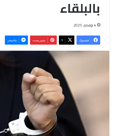
بالبلقاء
4 نوفمبر، 2025
فيسبوك
‫X
بينتيريست
ماسنجر