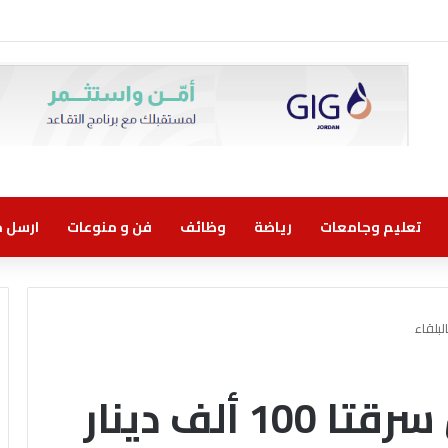
تعليم وجامعات
رياضة
وظائف
فن و منوعات
ارسل خب
القبض على امرأتين سرقتا 100 ألف دينار