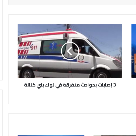
3
إ
ص
ا
ب
ا
ت
ب
ح
3 إصابات بحوادث متفرقة في لواء بني كنانة
و
ا
د
ث
م
ت
ف
ر
ق