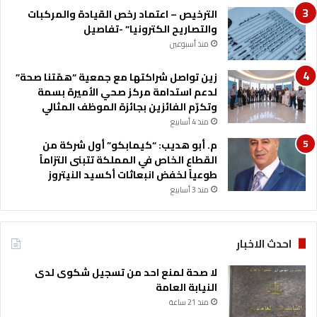
الترخيص – اعتماد رخص القيادة والمركبات
والتصاريح الكترونيا” -تفاصيل
منذ أسبوعين
زين تواصل شراكتها مع جمعية “همّتنا صحة”
لدعم استدامة مركز صحي الأميرة بسمة
وتكرّم الفائزين بجائزة الموظف المثالي
منذ 4 أسابيع
م. أبو هديب: “كيمابكو” أول شركة من
القطاع الخاص في المملكة تتبنى التزاماً
طوعياً لخفض انبعاثات أكسيد النيتروز
منذ 3 أسابيع
احدث الاخبار
لا صحة لمنع احد من تسجيل شكوى لدى
النيابة العامة
منذ 21 ساعة