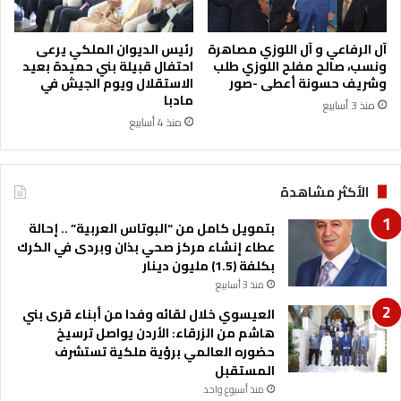
ح
ي
و
آل الرفاعي و آل اللوزي مصاهرة
رئيس الديوان الملكي يرعى
ا
ونسب، صالح مفلح اللوزي طلب
احتفال قبيلة بني حميدة بعيد
ن
وشريف حسونة أعطى -صور
الاستقلال ويوم الجيش في
مادبا
ب
منذ 3 أسابيع
ا
منذ 4 أسابيع
م
ا
ن
الأكثر مشاهدة
ة
ع
بتمويل كامل من “البوتاس العربية” .. إحالة
م
عطاء إنشاء مركز صحي بذان وبردى في الكرك
ا
بكلفة (1.5) مليون دينار
ن
منذ 3 أسابيع
ا
ل
العيسوي خلال لقائه وفدا من أبناء قرى بني
ك
هاشم من الزرقاء: الأردن يواصل ترسيخ
ب
حضوره العالمي برؤية ملكية تستشرف
ر
المستقبل
ى
منذ أسبوع واحد