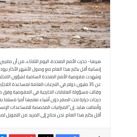
هرمنا- حذرت الأمم المتحدة، اليوم الثلاثاء، من أن ملايين
إنسانية أقل بكثير هذا العام مع وصول الأشهر الأكثر برو
وشهدت مفوضية الأمم المتحدة السامية لشؤون اللاجئين
عن 35 مليون دولار في التبرعات العامة لمساعدة اللاجئين السوريين والأفغان والأوكرانيين خلال فصل الشتاء.
وقالت مسؤولة العلاقات الخارجية في المفوضية وفق مو
درجات حرارة تحت الصفر دون أشياء نعتبرها أمرا مسلما ب
وأضافت هايد، إن”الميزانيات المخصصة للمساعدات الإنسا
أقل بكثير هذا العام، نحن نحتاج إلى المزيد من التمويل