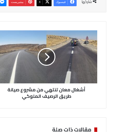
شاركها
فيسبوك
‫X
بينتيريست
أ
ش
غ
ا
ل
م
ع
ا
ن
أشغال معان تنتهي من مشروع صيانة
ت
ن
طريق الرصيف الملوكي
ت
ه
ي
م
ن
مقالات ذات صلة