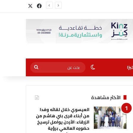
‫X
فيسبوك
الوضع المظلم
بحث
رًا
عن
الأكثر مشاهدة
العيسوي خلال لقائه وفدا
من أبناء قرى بني هاشم من
الزرقاء: الأردن يواصل ترسيخ
حضوره العالمي برؤية