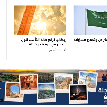
ت
ص
د
ر
ا
ل
م
ن
تراض وتدمير مسيّرات
إيطاليا ترفع حالة التأهب للون
ص
الأحمر مع موجة حر قاتلة
ة
منذ 3 أسابيع
ا
ل
ت
ع
ل
ي
م
ي
ة
H
t
u