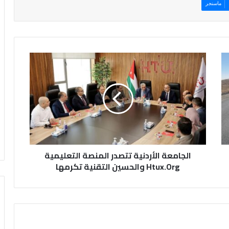
ماسنجر
ا
ل
ج
ا
م
ع
ة
ا
ل
الجامعة الأردنية تتصدر المنصة التعليمية
أ
ر
Htux.Org والحسين التقنية تكرمها
د
ن
ي
ة
ت