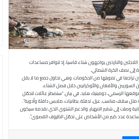
 اللاجئين والنازحين يواجهون شتاء قاسيا، إذ تتوافر مساعدات
دة إلى نصف الكرة الشمالي.
 تراجعا في تمويلها من الحكومات، وهي تحاول جمع ما لا يقل
قعها الرسمي، دومينيك هايد، في بيان “ستضطر عائلات لتحمّل
ه مثل سقف مناسب، عزل، تدفئة، بطانيات، ملابس دافئة وأدوية”.
نية وصلت إلى شفير الانهيار، والدعم الشتوي الذي نقدمه سيكون
 لمساعدة عدد كبير من الأشخاص على تحمّل الظروف القصوى”.