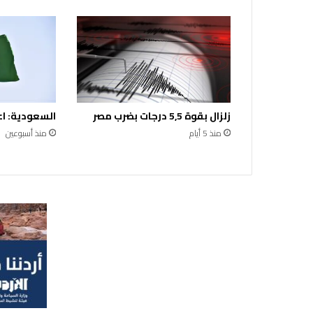
م
ش
ر
و
ع
ص
ي
ا
زلزال بقوة 5,5 درجات بضرب مصر
السعودية: اع
ن
ة
منذ 5 أيام
منذ أسبوعين
ط
ر
ي
ق
ا
ل
ر
ص
ي
ف
ا
ل