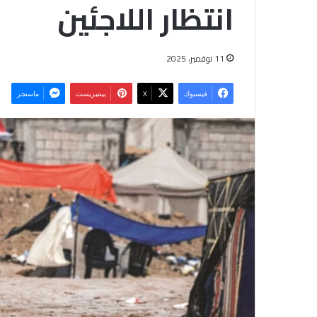
انتظار اللاجئين
11 نوفمبر، 2025
فيسبوك
‫X
بينتيريست
ماسنجر