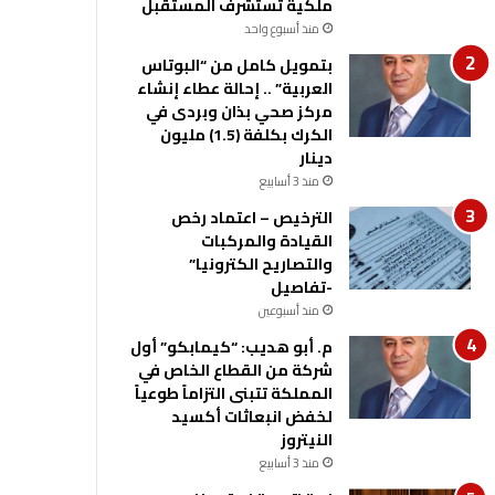
ملكية تستشرف المستقبل
منذ أسبوع واحد
بتمويل كامل من “البوتاس
العربية” .. إحالة عطاء إنشاء
مركز صحي بذان وبردى في
الكرك بكلفة (1.5) مليون
دينار
منذ 3 أسابيع
الترخيص – اعتماد رخص
القيادة والمركبات
والتصاريح الكترونيا”
-تفاصيل
منذ أسبوعين
م. أبو هديب: “كيمابكو” أول
شركة من القطاع الخاص في
المملكة تتبنى التزاماً طوعياً
لخفض انبعاثات أكسيد
النيتروز
منذ 3 أسابيع