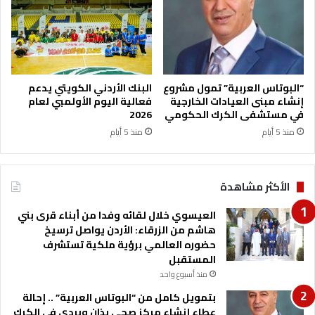
ا
ا
ب
ل
ع
ع
ة
ا
2
م
0
ة
“البوتاس العربية” تمول مشروع
البنك الأردني الكويتي يدعم
2
إنشاء مبنى العيادات الخارجية
فعالية اليوم الأولمبي لعام
2
في مستشفى الكرك الحكومي
2026
5
0
2
منذ 5 أيام
منذ 5 أيام
6
الأكثر مشاهدة
العيسوي خلال لقائه وفدا من أبناء قرى بني
هاشم من الزرقاء: الأردن يواصل ترسيخ
حضوره العالمي برؤية ملكية تستشرف
المستقبل
منذ أسبوع واحد
بتمويل كامل من “البوتاس العربية” .. إحالة
عطاء إنشاء مركز صحي بذان وبردى في الكرك