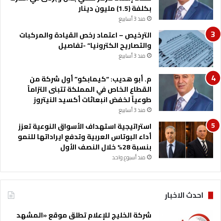
بكلفة (1.5) مليون دينار
منذ 3 أسابيع
الترخيص – اعتماد رخص القيادة والمركبات
والتصاريح الكترونيا” -تفاصيل
منذ 3 أسابيع
م. أبو هديب: “كيمابكو” أول شركة من
القطاع الخاص في المملكة تتبنى التزاماً
طوعياً لخفض انبعاثات أكسيد النيتروز
منذ 3 أسابيع
استراتيجية استهداف الأسواق النوعية تعزز
أداء البوتاس العربية وتدفع ايراداتها للنمو
بنسبة 28% خلال النصف الأول
منذ أسبوع واحد
احدث الاخبار
شركة الخليج للإعلام تطلق موقع «المشهد