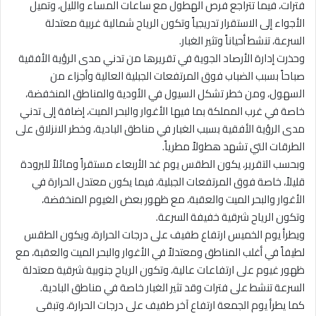
فترات، فيما تتراجع فرص الهطول مع ساعات المساء والليل، وتميل
الأجواء إلى الاستقرار تدريجياً وتكون الرياح شمالية غربية معتدلة
السرعة، تنشط أحياناً وتثير الغبار.
وحذرت إدارة الأرصاد الجوية في تقريرها من تدني مدى الرؤية الأفقية
صباحاً بسبب الضباب فوق المرتفعات الجبلية العالية وأجزاء من
السهول، ومن خطر تشكل السيول في الأودية والمناطق المنخفضة،
خاصة في غرب المملكة بما فيها الأغوار والبحر الميت، إضافة إلى تدني
مدى الرؤية الأفقية بسبب الغبار في مناطق البادية، وخطر الانزلاق على
الطرقات التي تشهد هطولاً مطرياً.
وبحسب التقرير، يكون الطقس يوم غد الأربعاء مستقراً ومائلاً للبرودة
قليلاً، خاصة فوق المرتفعات الجبلية، فيما يكون معتدل الحرارة في
الأغوار والبحر الميت والعقبة، مع ظهور بعض الغيوم المنخفضة،
وتكون الرياح شرقية خفيفة السرعة.
ويطرأ يوم الخميس ارتفاع طفيف على درجات الحرارة، ويكون الطقس
لطيفاً في أغلب المناطق ومعتدلاً في الأغوار والبحر الميت والعقبة، مع
ظهور غيوم على ارتفاعات عالية، وتكون الرياح جنوبية شرقية معتدلة
السرعة تنشط على فترات وقد تثير الغبار خاصة في مناطق البادية.
كما يطرأ يوم الجمعة ارتفاع آخر طفيف على درجات الحرارة، وتبقى