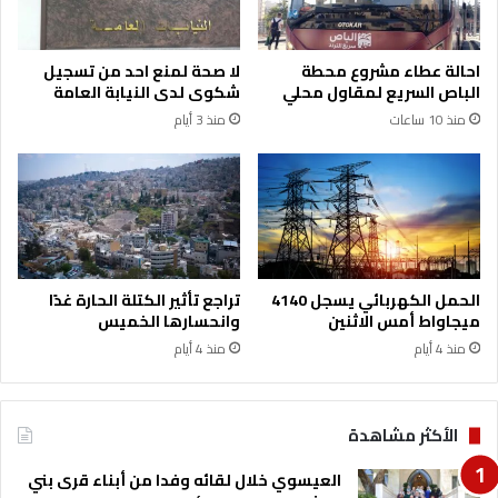
د
ف
ع
احالة عطاء مشروع محطة
لا صحة لمنع احد من تسجيل
ة
الباص السريع لمقاول محلي
شكوى لدى النيابة العامة
ا
منذ 10 ساعات
منذ 3 أيام
ل
ـ
1
7
م
ن
أ
ط
الحمل الكهربائي يسجل 4140
تراجع تأثير الكتلة الحارة غدًا
ف
ميجاواط أمس الاثنين
وانحسارها الخميس
ا
منذ 4 أيام
منذ 4 أيام
ل
غ
ز
ة
الأكثر مشاهدة
ا
ل
العيسوي خلال لقائه وفدا من أبناء قرى بني