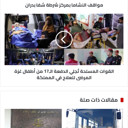
مواقف النشاما بمركز شرطة شفا بدران
ا
م
ا
ا
ب
ل
م
ق
ر
و
ك
ا
ز
ت
ش
ا
ر
ل
ط
م
ة
القوات المسلحة تُجلي الدفعة الـ17 من أطفال غزة
س
ش
ل
المرضى للعلاج في المملكة
ف
ح
ا
ة
ب
تُ
مقالات ذات صلة
د
ج
ر
ل
ا
ي
ن
ا
ل