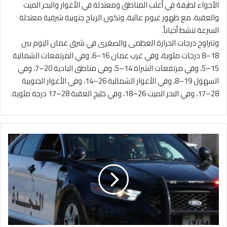
الأجواء لطيفة في أغلب المناطق ومعتدلة في الأغوار والبحر الميت
والعقبة، مع ظهور غيوم عالية، وتكون الرياح جنوبية شرقية معتدلة
السرعة تنشط أحياناً.
وتتراوح درجات الحرارة العظمى والصغرى في شرق عمان اليوم بين
18–8 درجات مئوية، وفي غرب عمان 16–6، وفي المرتفعات الشمالية
15–5، وفي مرتفعات الشراة 14–5، وفي مناطق البادية 20–7، وفي
السهول 19–8، وفي الأغوار الشمالية 26–14، وفي الأغوار الجنوبية
28–17، وفي البحر الميت 26–18، وفي خليج العقبة 28–17 درجة مئوية.
م
و
ا
ق
ف
ا
ل
ن
ش