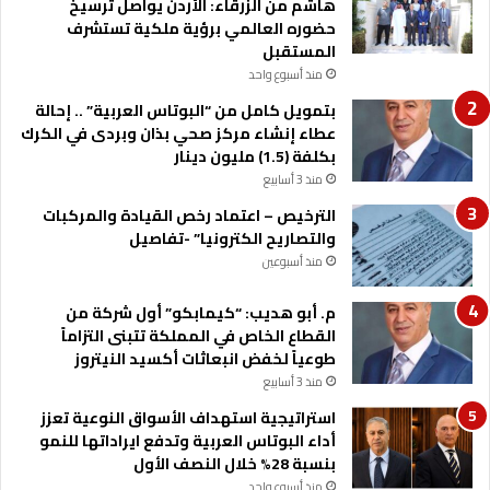
م
هاشم من الزرقاء: الأردن يواصل ترسيخ
ر
حضوره العالمي برؤية ملكية تستشرف
ض
المستقبل
ى
منذ أسبوع واحد
ل
بتمويل كامل من “البوتاس العربية” .. إحالة
ل
عطاء إنشاء مركز صحي بذان وبردى في الكرك
ع
بكلفة (1.5) مليون دينار
ل
منذ 3 أسابيع
ا
ج
الترخيص – اعتماد رخص القيادة والمركبات
ف
والتصاريح الكترونيا” -تفاصيل
ي
منذ أسبوعين
ا
ل
م. أبو هديب: “كيمابكو” أول شركة من
م
القطاع الخاص في المملكة تتبنى التزاماً
م
طوعياً لخفض انبعاثات أكسيد النيتروز
ل
منذ 3 أسابيع
ك
ة
استراتيجية استهداف الأسواق النوعية تعزز
أداء البوتاس العربية وتدفع ايراداتها للنمو
بنسبة 28% خلال النصف الأول
منذ أسبوع واحد