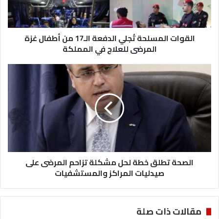
ا
ل
م
القوات المسلحة تُجلي الدفعة الـ17 من أطفال غزة
س
ل
المرضى للعلاج في المملكة
ح
ة
ا
تُ
ل
ج
ص
ل
ح
ي
ة
ا
ت
ل
ط
د
ل
ف
ق
ع
الصحة تطلق خطة لحل مشكلة تزاحم المرضى على
خ
ة
ط
صيدليات المراكز والمستشفيات
ا
ة
ل
ل
ـ
ح
مقالات ذات صلة
1
ل