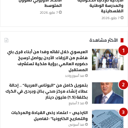
الأردنية للإدارة الحكومية
الاتحاد الأوروبي لشؤون
د
والمدرسة الوطنية
المتوسط
ج
ل
الفلسطينية
ف
ي
7 مايو، 2026
ي
7 مايو، 2026
ا
ا
ت
ل
ا
م
ل
الأكثر مشاهدة
م
م
ل
ر
العيسوي خلال لقائه وفدا من أبناء قرى بني
ك
ا
هاشم من الزرقاء: الأردن يواصل ترسيخ
ة
ك
حضوره العالمي برؤية ملكية تستشرف
ز
المستقبل
و
منذ أسبوع واحد
ا
ل
بتمويل كامل من “البوتاس العربية” .. إحالة
م
عطاء إنشاء مركز صحي بذان وبردى في الكرك
س
بكلفة (1.5) مليون دينار
ت
منذ 3 أسابيع
ش
الترخيص – اعتماد رخص القيادة والمركبات
ف
والتصاريح الكترونيا” -تفاصيل
ي
منذ أسبوعين
ا