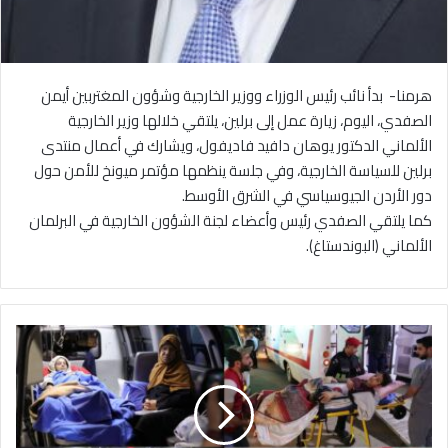
هرمنا- بدأ نائب رئيس الوزراء ووزير الخارجية وشؤون المغتربين أيمن
الصفدي، اليوم، زيارة عمل إلى برلين، يلتقي خلالها وزير الخارجية
الألماني الدكتور يوهان دافيد فاديفول، ويشارك في أعمال منتدى
برلين للسياسة الخارجية، وفي جلسة ينظمها مؤتمر ميونخ للأمن حول
دور الأردن الجيوسياسي في الشرق الأوسط.
كما يلتقي الصفدي رئيس وأعضاء لجنة الشؤون الخارجية في البرلمان
الألماني (البوندستاغ).
ا
ل
ق
و
ا
ت