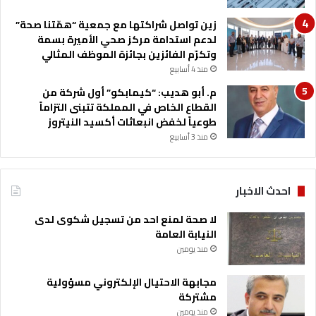
ت
زين تواصل شراكتها مع جمعية “همّتنا صحة”
لدعم استدامة مركز صحي الأميرة بسمة
وتكرّم الفائزين بجائزة الموظف المثالي
منذ 4 أسابيع
م. أبو هديب: “كيمابكو” أول شركة من
القطاع الخاص في المملكة تتبنى التزاماً
طوعياً لخفض انبعاثات أكسيد النيتروز
منذ 3 أسابيع
احدث الاخبار
لا صحة لمنع احد من تسجيل شكوى لدى
النيابة العامة
منذ يومين
مجابهة الاحتيال الإلكتروني مسؤولية
مشتركة
منذ يومين