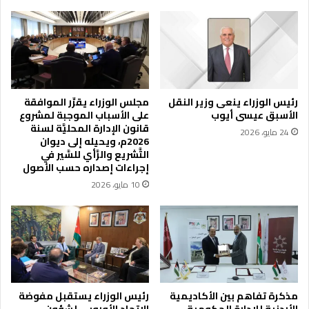
7
م
م
ش
ن
ك
أ
ل
ط
ة
ف
ت
ا
ز
رئيس الوزراء ينعى وزير النقل
مجلس الوزراء يقرِّر الموافقة
ل
ا
الأسبق عيسى أيوب
على الأسباب الموجبة لمشروع
غ
ح
قانون الإدارة المحليَّة لسنة
24 مايو، 2026
ز
م
2026م، ويحيله إلى ديوان
ة
ا
التَّشريع والرَّأي للسَّير في
ا
ل
إجراءات إصداره حسب الأصول
ل
م
10 مايو، 2026
م
ر
ر
ض
ض
ى
ى
ع
ل
ل
ل
ى
ع
ص
ل
ي
مذكرة تفاهم بين الأكاديمية
رئيس الوزراء يستقبل مفوضة
ا