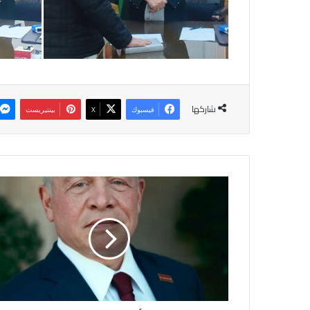
شاركها
فيسبوك
‫X
بينتيريست
ا
ل
م
ل
ك
ي
غ
ا
د