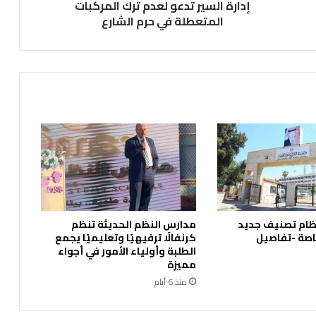
إدارة السير تدعو لعدم ترك المركبات
ر
ت
المتعطلة في حرم الشارع
د
ع
و
ل
ع
د
م
ت
ر
ك
ا
ل
م
ظام تصنيف جديد
مدارس النظم الحديثة تنظم
ر
اصة -تفاصيل
كرنفالًا ترفيهيًا وتعليميًا يجمع
ك
الطلبة وأولياء الأمور في أجواء
ب
مميزة
ا
منذ 6 أيام
ت
ا
ل