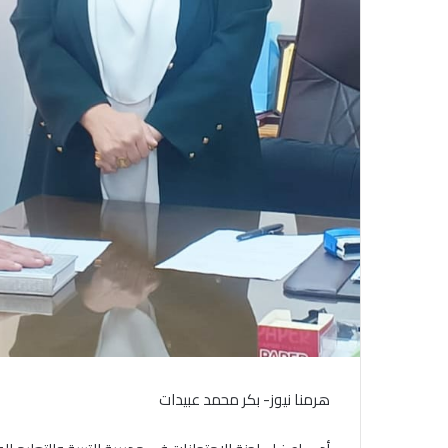
هرمنا نيوز- بكر محمد عبيدات