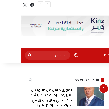
‫X
فيسبوك
الوضع المظلم
بحث
رًا
عن
الأكثر مشاهدة
بتمويل كامل من “البوتاس
العربية” .. إحالة عطاء إنشاء
مركز صحي بذان وبردى في
الكرك بكلفة (1.5) مليون