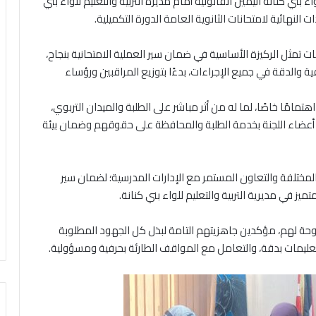
ء بني كنانة اليمين القانونية أمام مديرة التربية والتعليم للواء بني
النهائية لامتحانات الثانوية العامة الدورة التكميلية.
ت تمثل الركيزة الأساسية في ضمان سير العملية الامتحانية بنجاح،
ة والدقة في جميع الإجراءات، بدءًا بتوزيع المراقبين ورؤساء
مامًا خاصًا، لما له من أثر مباشر على الطلبة والميدان التربوي،
ن أعضاء اللجنة بخدمة الطلبة والمحافظة على حقوقهم وضمان بيئة
مختلفة والتعاون المستمر مع الإدارات المدرسية؛ لضمان سير
 في مديرية التربية والتعليم للواء بني كنانة.
نوحة لهم، مؤكدين جاهزيتهم التامة لبذل كل الجهود المطلوبة
التعليمات بدقة، والتعامل مع المواقف الطارئة بحرفية ومسؤولية.