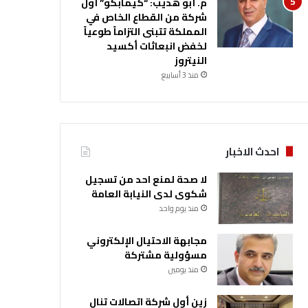
م. أبو هديب: “كيمابكو” أول
شركة من القطاع الخاص في
المملكة تتبنى التزاماً طوعياً
لخفض انبعاثات أكسيد
النيتروز
منذ 3 أسابيع
احدث الاخبار
لا صحة لمنع احد من تسجيل
شكوى لدى النيابة العامة
منذ يوم واحد
مجابهة الاحتيال الإلكتروني
مسؤولية مشتركة
منذ يومين
زين أول شركة اتصالات تنال