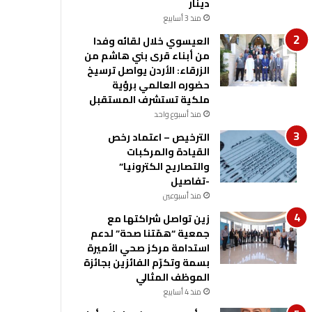
دينار
منذ 3 أسابيع
العيسوي خلال لقائه وفدا
من أبناء قرى بني هاشم من
الزرقاء: الأردن يواصل ترسيخ
حضوره العالمي برؤية
ملكية تستشرف المستقبل
منذ أسبوع واحد
الترخيص – اعتماد رخص
القيادة والمركبات
والتصاريح الكترونيا”
-تفاصيل
منذ أسبوعين
زين تواصل شراكتها مع
جمعية “همّتنا صحة” لدعم
استدامة مركز صحي الأميرة
بسمة وتكرّم الفائزين بجائزة
الموظف المثالي
منذ 4 أسابيع