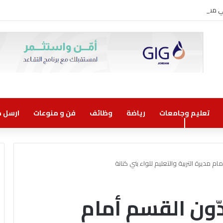
وني مسؤولية مشتركة
تعليم وجامعات
رياضة
وظائف
فن و منوعات
ارسل خب
م مديرة التربية والتعليم للواء بني كنانة
دّون القسم أمام