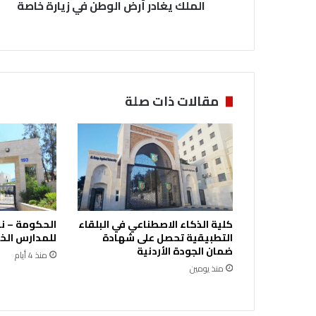
الملك يغادر أرض الوطن في زيارة خاصة
ر
أ
ر
ض
ا
ل
و
مقالات ذات صلة
ط
ن
ف
ي
ز
ي
ا
ر
كلية الذكاء الاصطناعي في البلقاء
الحكومة – ن
ة
التطبيقية تحصل على شهادة
للمدارس الخ
خ
ضمان الجودة الأردنية
منذ 4 أيام
ا
منذ يومين
ص
ة