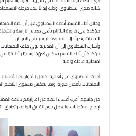
أدى اعضاء لجنة الامتحانات في مديرية التربية والتعليم للوا
كنانة هدى الشطناوي، وذلك إيذانًا ببدء مرحلة الاستعدادات 
وخلال أداء القسم، أكدت الشطناوي على أن لجنة الامتحانا
مؤكدة على ضرورة الالتزام بأعلى معايير النزاهة والشفافي
القاعات وصولًا إلى المتابعة اليومية في الميدان.
وأشارت الشطناوي إلى أن المديرية تولي ملف الامتحانات اهت
مؤكدة أن أداء القسم يعكس تعهّدًا رسميًا وأخلاقيًا م
امتحانية عادلة وآمنة.
أكدت الشطناوي على أهمية تكامل الأدوار بين الأقسام ال
الامتحانات بأفضل صورة، وبما يعكس مستوى التنظيم المتميز
من جانبهم، أعرب أعضاء اللجنة عن اعتزازهم بالثقة المم
لإنجاح الامتحانات، والعمل بروح الفريق الواحد، وتطبيق 