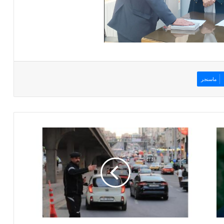
ماسنجر
إ
د
ا
ر
ة
ا
ل
س
ي