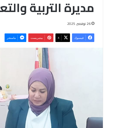
مديرة التربية والتع
26 نوفمبر، 2025
فيسبوك
‫X
بينتيريست
ماسنجر