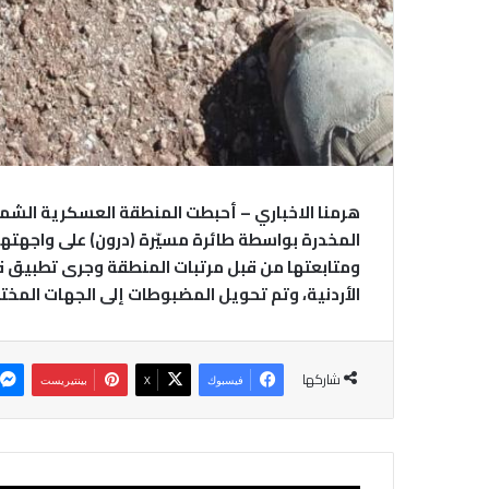
هرمنا الاخباري – أحبطت المنطقة العسكرية الشمال
المخدرة بواسطة طائرة مسيّرة (درون) على واجهت
ومتابعتها من قبل مرتبات المنطقة وجرى تطبيق قو
الأردنية، وتم تحويل المضبوطات إلى الجهات المخت
شاركها
فيسبوك
‫X
بينتيريست