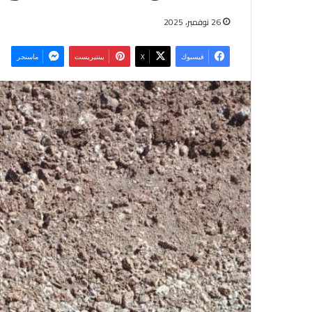
26 نوفمبر، 2025
فيسبوك
‫X
بينتيريست
ماسنجر