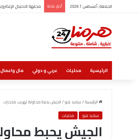
الجمعة, أغسطس 7 2026
أخبار عاجلة
زين أول شركة اتصالات تنا
الرئيسية
محليات
عربي و دولي
مال واعمال
الرئيسية
/
سلايد شو
/
الجيش يحبط محاولة تهريب مخدرات
سلايد شو
محليات
الجيش يحبط محاول