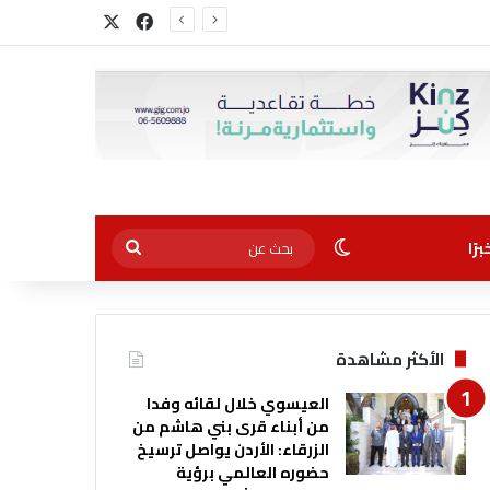
‫X
فيسبوك
مال
الوضع المظلم
بحث
رًا
عن
الأكثر مشاهدة
العيسوي خلال لقائه وفدا
من أبناء قرى بني هاشم من
الزرقاء: الأردن يواصل ترسيخ
حضوره العالمي برؤية