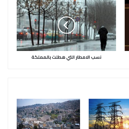
ن
س
ب
ا
ل
ا
م
ط
ا
نسب الامطار التي هطلت بالمملكة
ر
ا
ل
ت
ي
ه
ط
ل
ت
ب
ا
ل