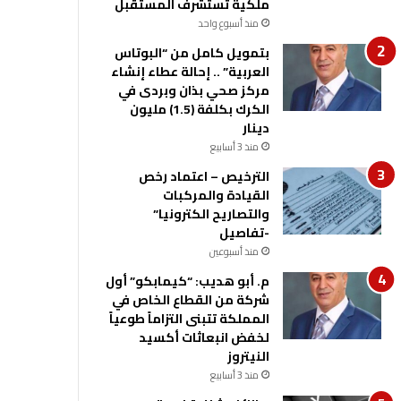
ملكية تستشرف المستقبل
منذ أسبوع واحد
بتمويل كامل من “البوتاس
العربية” .. إحالة عطاء إنشاء
مركز صحي بذان وبردى في
الكرك بكلفة (1.5) مليون
دينار
منذ 3 أسابيع
الترخيص – اعتماد رخص
القيادة والمركبات
والتصاريح الكترونيا”
-تفاصيل
منذ أسبوعين
م. أبو هديب: “كيمابكو” أول
شركة من القطاع الخاص في
المملكة تتبنى التزاماً طوعياً
لخفض انبعاثات أكسيد
النيتروز
منذ 3 أسابيع