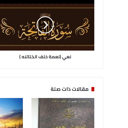
ن
ع
ي
(
ن
ع
م
ة
خ
نعي (نعمة خلف الختاتنه )
ل
ف
ا
ل
خ
ت
مقالات ذات صلة
ا
ت
ن
ه
)