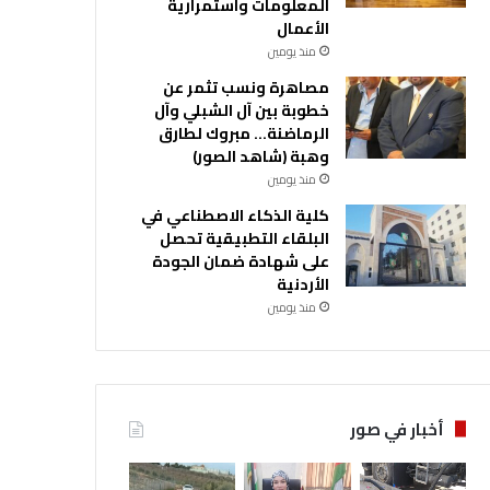
المعلومات واستمرارية
الأعمال
منذ يومين
مصاهرة ونسب تثمر عن
خطوبة بين آل الشبلي وآل
الرماضنة… مبروك لطارق
وهبة (شاهد الصور)
منذ يومين
كلية الذكاء الاصطناعي في
البلقاء التطبيقية تحصل
على شهادة ضمان الجودة
الأردنية
منذ يومين
أخبار في صور