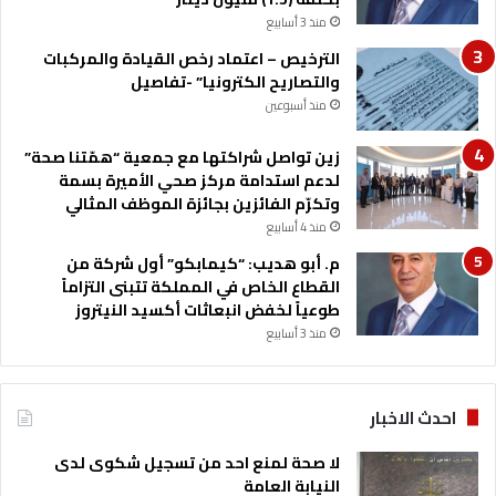
منذ 3 أسابيع
الترخيص – اعتماد رخص القيادة والمركبات
والتصاريح الكترونيا” -تفاصيل
منذ أسبوعين
زين تواصل شراكتها مع جمعية “همّتنا صحة”
لدعم استدامة مركز صحي الأميرة بسمة
وتكرّم الفائزين بجائزة الموظف المثالي
منذ 4 أسابيع
م. أبو هديب: “كيمابكو” أول شركة من
القطاع الخاص في المملكة تتبنى التزاماً
طوعياً لخفض انبعاثات أكسيد النيتروز
منذ 3 أسابيع
احدث الاخبار
لا صحة لمنع احد من تسجيل شكوى لدى
النيابة العامة