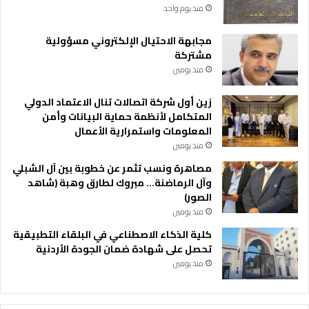
منذ يوم واحد
مجابهة الاحتيال الإلكتروني مسؤولية
مشتركة
منذ يومين
زين أول شركة اتصالات تنال الاعتماد الدولي
المتكامل لأنظمة حماية البيانات وأمن
المعلومات واستمرارية الأعمال
منذ يومين
مصاهرة ونسب تثمر عن خطوبة بين آل الشبلي
وآل الرماضنة… مبروك لطارق وهبة (شاهد
الصور)
منذ يومين
كلية الذكاء الاصطناعي في البلقاء التطبيقية
تحصل على شهادة ضمان الجودة الأردنية
منذ يومين