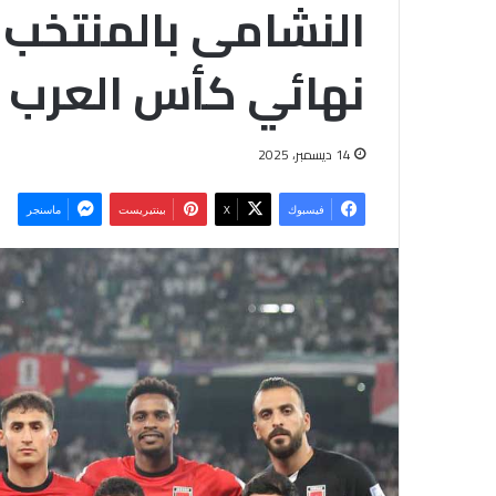
النشامى بالمنتخب
نهائي كأس العرب
14 ديسمبر، 2025
فيسبوك
‫X
بينتيريست
ماسنجر