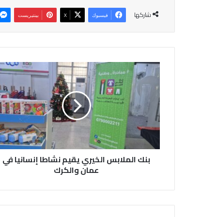
شاركها
فيسبوك
‫X
بينتيريست
ب
ن
ك
ا
ل
م
ل
ا
ب
بنك الملابس الخيري يقيم نشاطا إنسانيا في
س
ا
عمان والكرك
ل
خ
ي
ر