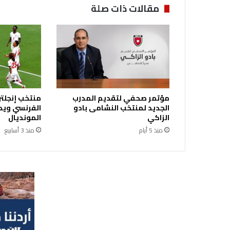
ي
مقالات ذات صلة
ي
ق
ي
م
ن
ش
ا
ط
مؤتمر صحفي لتقديم المدرب
منتخب إنجلتر
ا
الجديد لمنتخب النشامى بادو
الفرنسي ويحر
إ
الزاكي
المونديال
ن
منذ 5 أيام
منذ 3 أسابيع
س
ا
ن
ي
ا
ف
ي
ع
م
ا