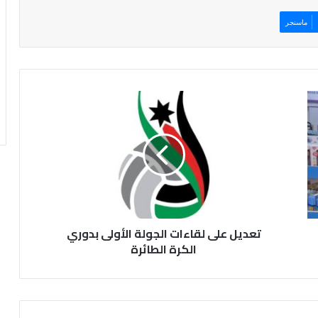
ماسنجر
ت
ع
د
ي
ل
ع
ل
ى
ل
تعديل على لقاءات الجولة الأولى بدوري
ق
ا
الكرة الطائرة
ء
ا
ت
ا