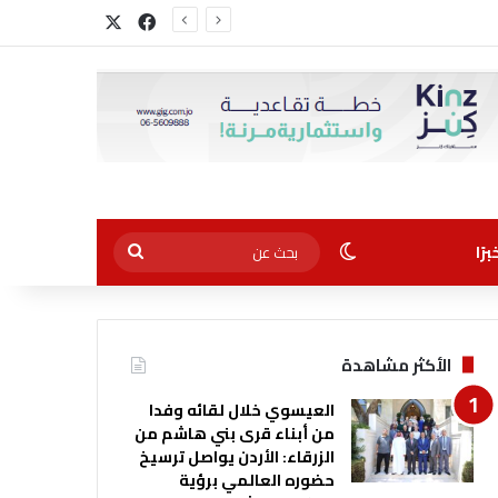
‫X
فيسبوك
الوضع المظلم
بحث
رًا
عن
الأكثر مشاهدة
العيسوي خلال لقائه وفدا
من أبناء قرى بني هاشم من
الزرقاء: الأردن يواصل ترسيخ
حضوره العالمي برؤية