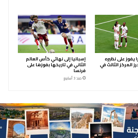
ل
ج
و
ل
ة
ا
ل
أ
و
ا يفوز على نظيره
إسبانيا إلى نهائي كأس العالم
ل
ز المركز الثالث في
الثاني في تاريخها بفوزها على
ى
فرنسا
ب
منذ 3 أسابيع
د
و
ر
ي
ا
ل
ك
ر
ة
ا