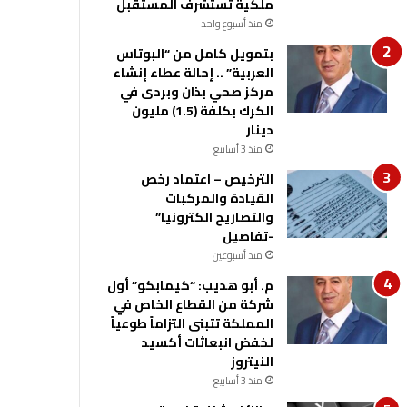
ملكية تستشرف المستقبل
منذ أسبوع واحد
بتمويل كامل من “البوتاس
العربية” .. إحالة عطاء إنشاء
مركز صحي بذان وبردى في
الكرك بكلفة (1.5) مليون
دينار
منذ 3 أسابيع
الترخيص – اعتماد رخص
القيادة والمركبات
والتصاريح الكترونيا”
-تفاصيل
منذ أسبوعين
م. أبو هديب: “كيمابكو” أول
شركة من القطاع الخاص في
المملكة تتبنى التزاماً طوعياً
لخفض انبعاثات أكسيد
النيتروز
منذ 3 أسابيع