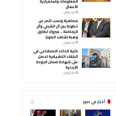
المعلومات واستمرارية
الأعمال
منذ يومين
مصاهرة ونسب تثمر عن
خطوبة بين آل الشبلي وآل
الرماضنة… مبروك لطارق
وهبة (شاهد الصور)
منذ يومين
كلية الذكاء الاصطناعي في
البلقاء التطبيقية تحصل
على شهادة ضمان الجودة
الأردنية
منذ يومين
أخبار في صور