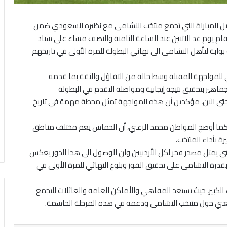
بيل المباراة التي تجمع منتخب النشامى مع نظيره السعودي ضمن
نهائي من بطولة “كأس العرب 2025” التي تقام يوم غد الاثنين عند الساعة الثامنة والنصف مساء على ستاد
ابة لتأهل النشامى الى نهائي البطولة للمرة الأولى في تاريخهم
ني للمواجهة المقبلة وسط حالة من التفاؤل والثقة بما قدمه
ماهير بتحقيق نتيجة إيجابية ومواصلة التقدم في البطولة
حتى الآن، مؤكدين أن هذه المواجهة تمثل محطة مهمة في تاريخ
 كما أوضح المواطن محمد الزعبي، أن الحماس يعم مختلف مناطق
ة بأداء المنتخب.
ني يمثل مصدر فخر لكل الأردنيين وان الوصول الى هذا الدور يعكس
بقدرة النشامى على تحقيق الفوز وبلوغ النهائي للمرة الأولى في
الكبير، حيث تستعد المقاهي والأماكن العامة والعائلات للتجمع
بي حول منتخب النشامى ودعمه في هذه المرحلة الحاسمة.