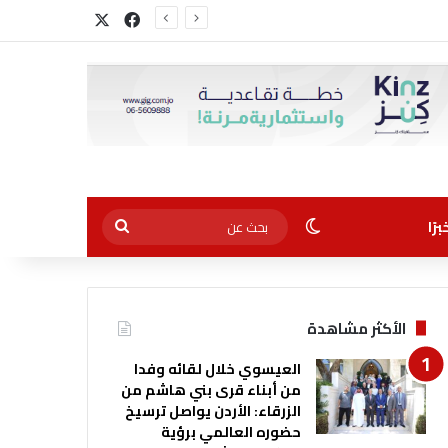
‫X
فيسبوك
الوضع المظلم
بحث
رًا
عن
الأكثر مشاهدة
العيسوي خلال لقائه وفدا
من أبناء قرى بني هاشم من
الزرقاء: الأردن يواصل ترسيخ
حضوره العالمي برؤية