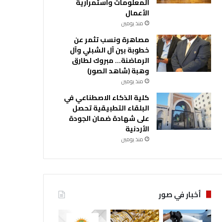
المعلومات واستمرارية
الأعمال
منذ يومين
مصاهرة ونسب تثمر عن
خطوبة بين آل الشبلي وآل
الرماضنة… مبروك لطارق
وهبة (شاهد الصور)
منذ يومين
كلية الذكاء الاصطناعي في
البلقاء التطبيقية تحصل
على شهادة ضمان الجودة
الأردنية
منذ يومين
أخبار في صور