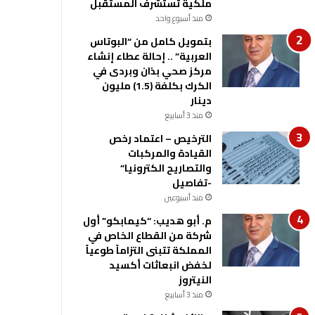
ملكية تستشرف المستقبل
منذ أسبوع واحد
بتمويل كامل من “البوتاس
العربية” .. إحالة عطاء إنشاء
مركز صحي بذان وبردى في
الكرك بكلفة (1.5) مليون
دينار
منذ 3 أسابيع
الترخيص – اعتماد رخص
القيادة والمركبات
والتصاريح الكترونيا”
-تفاصيل
منذ أسبوعين
م. أبو هديب: “كيمابكو” أول
شركة من القطاع الخاص في
المملكة تتبنى التزاماً طوعياً
لخفض انبعاثات أكسيد
النيتروز
منذ 3 أسابيع