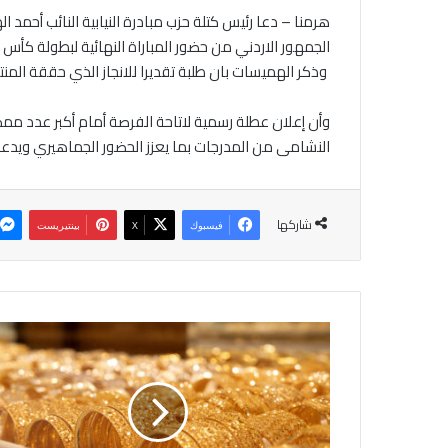
هرمنا – دعا رئيس كتلة حزب مبادرة النيابية النائب أحم
الجمهور الاردني من حضور المباراة النهائية لبطولة كأس
وذكر الهميسات بان طلبة تقديرا للانجاز الذي حققة المنتخ
وأن إعلان عطلة رسمية لاتاحة الفرصة أمام أكبر عدد ممكن
النشامى من المدرجات بما يعزز الحضور الجماهيري ويدع
شاركها
فيسبوك
‫X
بينتيريست
8
6
.
7
د
ي