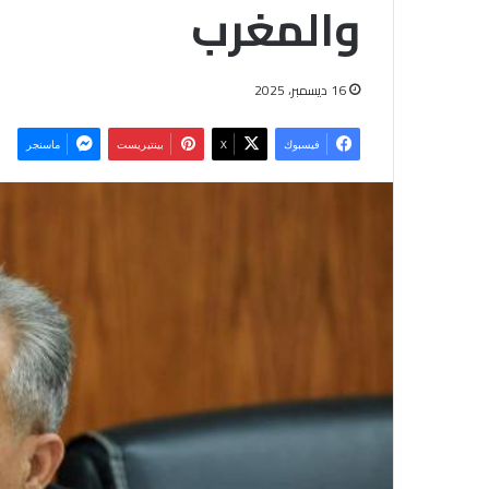
والمغرب
16 ديسمبر، 2025
فيسبوك
‫X
بينتيريست
ماسنجر