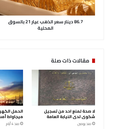
ن
ا
ر
86.7 دينار سعر الذهب عيار 21 بالسوق
س
ع
المحلية
ر
ا
ل
ذ
ه
مقالات ذات صلة
ب
ع
ي
ا
ر
2
1
ب
لا صحة لمنع احد من تسجيل
ا
شكوى لدى النيابة العامة
ميجاواط أمس 
ل
منذ يومين
منذ 4 أيام
س