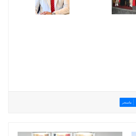
ماسنجر
م