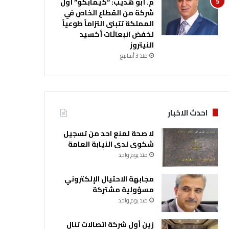
م. أبو هديب: “كيمابكو” أول
شركة من القطاع الخاص في
المملكة تتبنى التزاماً طوعياً
لخفض انبعاثات أكسيد
النيتروز
منذ 3 أسابيع
احدث الاخبار
لا صحة لمنع احد من تسجيل
شكوى لدى النيابة العامة
منذ يوم واحد
مجابهة الاحتيال الإلكتروني
مسؤولية مشتركة
منذ يوم واحد
زين أول شركة اتصالات تنال