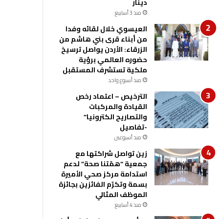
دينار
منذ 3 أسابيع
العيسوي خلال لقائه وفدا
من أبناء قرى بني هاشم من
الزرقاء: الأردن يواصل ترسيخ
حضوره العالمي برؤية
ملكية تستشرف المستقبل
منذ أسبوع واحد
الترخيص – اعتماد رخص
القيادة والمركبات
والتصاريح الكترونيا”
-تفاصيل
منذ أسبوعين
زين تواصل شراكتها مع
جمعية “همّتنا صحة” لدعم
استدامة مركز صحي الأميرة
بسمة وتكرّم الفائزين بجائزة
الموظف المثالي
منذ 4 أسابيع