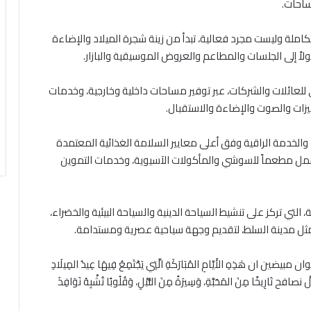
ساحات.
تكاملة وليست مجرد فعالية، تبدأ من زينة شجرة الميلاد والإضاءة
صولاً إلى الجلسات والمطاعم والعروض الموسيقية والبازار.
 للعائلات والشركات، عبر توفير مساحات داخلية وخارجية، وخدمات
زات والصوت والإضاءة والاستقبال.
خدمة الراقية وفق أعلى معايير السلامة الغذائية المعتمدة
يدة قريباً تشمل مطعماً للسوشي والمأكولات الآسيوية، وخدمات التموين
 التي تركز على تنشيط السياحة الدينية والسياحة البيئية والخضراء،
مثل مدينة السلط، لتقديم وجهة سياحية عصرية ومستدامة.
ِهِ الأَيَّامِ المُبَارَكَةِ الَّتِي يَجْتَمِعُ فِيهَا عِيدُ المِيلَادِ
ْ نصافح تَارِيخًا مِنَ المَحَبَّةِ، وَسِيرَةً مِنَ النُّبْلِ، وَقُلُوبًا تُشْبِهُ نَوَافِذَ