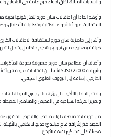
والسيارات المزيّنة، لخلق أجواء فرح عامة في الشوارع وال
وأوضح الدادا أن احتفالات سان جورج تتميّز كونها تجربة م
الاحتفالية، مروراً بالأجواء العائلية وفعاليات الأطفال، و
وأشار إلى جاهزية سان جورج لاستضافة الاحتفالات الكبرى
ضيافة بمعايير خمس نجوم، وتنظيم متكامل يشمل التجهي
وأضاف أن مطاعم سان جورج معروفة بجودة المأكولات وال
بشهادة ISO 22000، كاشفاً عن افتتاحات جد
الخارجي، إضافة إلى الرووف العلوي الصيفي.
واختتم الدادا بالتأكيد على رؤية سان جورج للمرحلة القادمة،
وتعزيز الحركة السياحية في الفحيص والمناطق المحيطة 
من جهته اكد متصرف لواء ماحص والفحيص الدكتور صفوان مبيضين ان هٰذ
المَجِيدِ مَعَ إِشْرَاقَةِ عَامٍ مِيلَادِيٍّ جَدِيدٍ، لَا نكتفي بِالتَّهْنِئَةِ؛ بَل
مُضِيئَةً عَلَى بَيْتٍ كَبِيرٍ اسْمُهُ الأُرْدُنُّ.