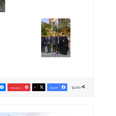
شاركها
فيسبوك
‫X
بينتيريست
ا