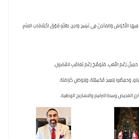
قُ فِيهَا الأَجْرَاسُ وَالمَآذِنُ فِي نَشِيدٍ وَاحِدٍ، يَعْلُو فَوْقَ اخْتِلَافَاتِ البَشَرِ،
جَمِيلٌ رَغْمَ التَّعَبِ، مُتَوَهِّجٌ رَغْمَ تَعَاقُبِ الفُصُولِ.
 وَحَفِظْوا لِلعِيدِ قُدْسِيَّتَهُ، وَلِلوَطَنِ كَرَامَتَهُ.
الفحيص وسط الترانيم والاهازيج الوطنية.