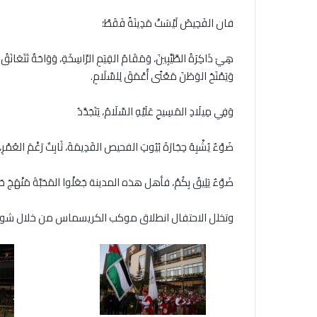
فان الفَحِيصُ لَيْسَتْ مَدِينَةً فَقَطْ؛
هِيَ ذَاكِرَةُ الطَّيِّبِينَ، وَمَقَامُ القِيَمِ الرَّاسِخَةِ، وَوَاحَةٌ تَتَعَانَ
وَيَمْنَحُ الوَطَنَ مَعْنًى أَعْمَقَ لِلسَّلَامِ.
وَفِي مِيلَادِ المَسِيحِ عَلَيْهِ السَّلَامُ، يَتَجَدَّدُ
ضَوْءٌ يُشْبِهُ حِجَارَةَ بُيُوتِ الفحيص القَدِيمَةَ، ثَابِتٌ رَغْمَ العُمْرِ، 
ضَوْءٌ يَلِيقُ بِكُمْ، فأهل هذه المدينة جَعَلْوا المَحَبَّةَ مَنْهَجَ حَيَاةٍ،
وتخلل الاحتفال انطلاق موكب الكريسماس من خلال شوارع 