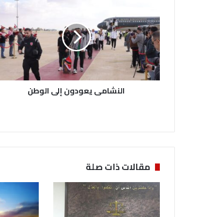
ل
ن
ش
ا
م
ى
ي
ع
النشامى يعودون إلى الوطن
و
د
و
ن
إ
ل
ى
ا
مقالات ذات صلة
ل
و
ط
ن