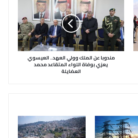
ن
د
و
ب
ا
ع
ن
ا
مندوبا عن الملك وولي العهد.. العيسوي
ل
م
يعزي بوفاة اللواء المتقاعد محمد
ل
العضايلة
ك
و
و
ل
ي
ا
ل
ع
ه
د