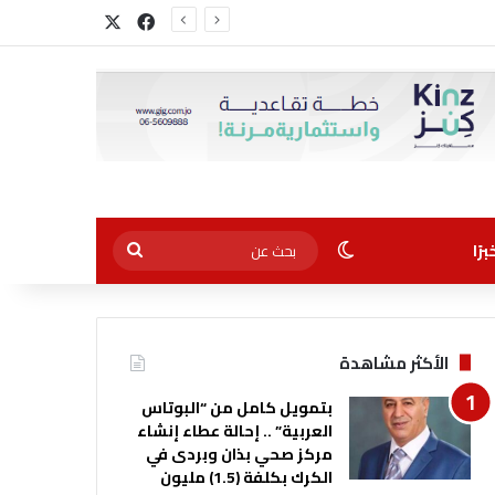
‫X
فيسبوك
الوضع المظلم
بحث
رًا
عن
الأكثر مشاهدة
بتمويل كامل من “البوتاس
العربية” .. إحالة عطاء إنشاء
مركز صحي بذان وبردى في
الكرك بكلفة (1.5) مليون