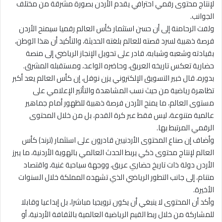
لإنتاج محتوى رقمي احترافي يقدم الأردن بصورة مشرقة من مختلف
الجوانب.
ولفت الرحامنة إلى أن حسن استثمار كأس العالم رقميا سيمنح الأردن
فرصة ذهبية لسرد قصته للعالم بلغته الحديثة، والتأكيد أن هذا الوطن،
بقيادته وشعبه وشبابه، قادر على تحويل الإنجاز الرياضي إلى منصة
حضارية تعكس تاريخه العريق، وحاضره الواعد، ومستقبله المشرق.
بدوره، قال خبير التسويق الإلكتروني يزن نوفل، إن كأس العالم يعد أكبر
تظاهرة رياضية من حيث نسب المشاهدة والتأثير الإعلامي على
مستوى العالم، ما يمنح الأردن فرصة ذهبية للظهور أمام جماهير
عالمية متنوعة، ليس فقط عبر كرة القدم، بل من خلال المحتوى
الرقمي المرتبط بها.
وأضاف إن صناع المحتوى الأردنيين قادرون على استثمار (ترند) كأس
العالم لإنتاج محتوى ذكي يربط الحدث العالمي بالهوية الأردنية، ما يبرز
الأردن دولة ذات تاريخ حضاري عريق، ووجهة سياحية غنية، واقتصاد
متنام، إلى جانب التطور الرياضي الذي تشهده المملكة خلال السنوات
الأخيرة.
وأكد أن المحتوى لا ينبغي أن يكون ترويجيا مباشرا، بل إبداعيا وقابلا
للمشاركة من خلال ربط القيم الرياضية العالمية بالثقافة الأردنية، أو