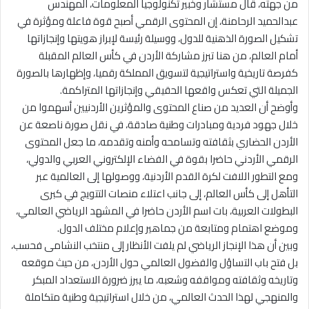
من جهته، قال مستشار وخبير تكنولوجيا المعلومات، المهندس
عبدالحميد الرحامنة، إن المحتوى الرقمي أصبح قوة فاعلة ومؤثرة في
تشكيل الصورة الذهنية للدول، ووسيلة رئيسة لإبراز هويتها وإنجازاتها
أمام العالم، من هنا تبرز مشاركة الأردن في كأس العالم المقبلة
كفرصة تاريخية واستراتيجية لتسويق المملكة رقميا، وإظهارها بالصورة
الجميلة التي تعكس واقعها الحقيقي وإنجازاتها المتراكمة.
وأوضح أن العديد من صناع المحتوى والمؤثرين الأردنيين أسهموا من
خلال جهود فردية ومبادرات وطنية صادقة، في نقل صورة ناصعة عن
الأردن الحضاري بثقافته وتسامحه وأمنه وتقدمه، ما جعل المحتوى
الرقمي الأردني حاضرا بقوة في الفضاء الإلكتروني العربي والدولي،
ومع التطور اللافت لكرة القدم الأردنية، ووصولها إلى العالمية عبر
التأهل إلى كأس العالم، إلى جانب اعتلاء منصات التتويج في كبرى
البطولات العربية، بات اسم الأردن حاضرا في المشهد الرياضي العالمي،
وموضع اهتمام ومتابعة من جماهير وإعلام مختلف الدول.
وبين أن هذا الإنجاز الرياضي لم يلفت الأنظار إلى منتخب النشامى فحسب،
بل فتح باب التساؤل والفضول العالمي حول الأردن، من حيث موقعه
وتاريخه وثقافته ومواقفه وشعبه، ما يبرز ضرورة الاستعداد المبكر
والمنهجي لهذا الحدث العالمي، من خلال استراتيجية وطنية متكاملة