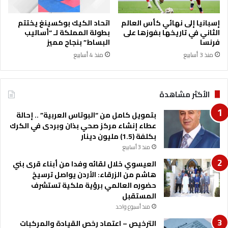
ل
ي
إسبانيا إلى نهائي كأس العالم
اتحاد الكيك بوكسينغ يختتم
ة
الثاني في تاريخها بفوزها على
بطولة المملكة لـ “أساليب
ف
فرنسا
البساط” بنجاح مميز
ي
منذ 3 أسابيع
منذ 4 أسابيع
غ
ز
ة
الأكثر مشاهدة
بتمويل كامل من “البوتاس العربية” .. إحالة
عطاء إنشاء مركز صحي بذان وبردى في الكرك
بكلفة (1.5) مليون دينار
منذ 3 أسابيع
العيسوي خلال لقائه وفدا من أبناء قرى بني
هاشم من الزرقاء: الأردن يواصل ترسيخ
حضوره العالمي برؤية ملكية تستشرف
المستقبل
منذ أسبوع واحد
الترخيص – اعتماد رخص القيادة والمركبات