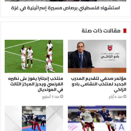
ل
ل
خ
استشهاد فلسطيني برصاص مسيرة إسرائيلية في غزة
س
م
ط
ي
ي
س
ن
مقالات ذات صلة
ي
ب
ر
ص
ا
ص
م
س
مؤتمر صحفي لتقديم المدرب
منتخب إنجلترا يفوز على نظيره
ي
الجديد لمنتخب النشامى بادو
الفرنسي ويحرز المركز الثالث
ر
الزاكي
في المونديال
ة
منذ 4 أيام
منذ 3 أسابيع
إ
س
ر
ا
ئ
ي