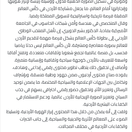
ومؤثرة في تشكيل الصورة الذهنية للدول، ووسيلة رئيسة لإبراز هويتها
وإنجازاتها أمام العالم، ما يجعل مشاركة الأردن في كأس العالم
المقبلة فرصة تاريخية واستراتيجية لتسويق المملكة رقميا.
وقال المتخصص في هندسة وأمن شبكات الحاسوب في الجامعة
الأميركية بمادبا، الدكتور بشير الدويري، إن تأهل المنتخب الوطني
الأردني إلى بطولة كأس العالم يشكل فرصة مهمة لتقديم الأردن
للعالم بصورة معاصرة ومشرقة، لأن كأس العالم ليس حدثا رياضيا
فحسب، بل منصة عالمية تجمع شعوبا وثقافات متعددة، وتفتح آفاقا
واسعة للتعريف بالأردن كوجهة سياحية وثقافية وإنسانية متميزة.
وأضاف إن تحقيق ذلك يتطلب تطوير محتوى رقمي إبداعي وهادف،
يقوده صناع محتوى أردنيون ضمن جهود وطنية منسقة، وبإشراف
وتكامل بين الجهات الإعلامية والسياحية المختصة، ما يضمن توحيد
الرسائل وتعزيز الأثر، وتحقيق حضور رقمي احترافي يسهم في جذب
السياح، وتعزيز الصورة الإيجابية للأردن عالميا، ودعم الاستثمار في
الكفاءات البشرية الأردنية.
ولفت إلى أنه يمكن من خلال هذا المحتوى إبراز الهوية الأردنية، وتسليط
الضوء على المعالم الأثرية والدينية والسياحية، إلى جانب الخبرات
والكفاءات الأردنية في مختلف المجالات.