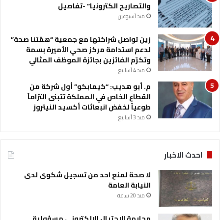
والتصاريح الكترونيا” -تفاصيل
منذ أسبوعين
زين تواصل شراكتها مع جمعية “همّتنا صحة”
لدعم استدامة مركز صحي الأميرة بسمة
وتكرّم الفائزين بجائزة الموظف المثالي
منذ 4 أسابيع
م. أبو هديب: “كيمابكو” أول شركة من
القطاع الخاص في المملكة تتبنى التزاماً
طوعياً لخفض انبعاثات أكسيد النيتروز
منذ 3 أسابيع
احدث الاخبار
لا صحة لمنع احد من تسجيل شكوى لدى
النيابة العامة
منذ 20 ساعة
مجابهة الاحتيال الإلكتروني مسؤولية