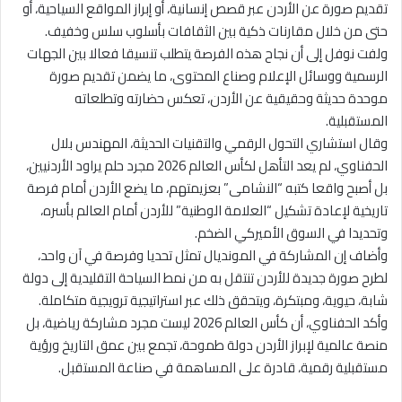
تقديم صورة عن الأردن عبر قصص إنسانية، أو إبراز المواقع السياحية، أو
حتى من خلال مقارنات ذكية بين الثقافات بأسلوب سلس وخفيف.
ولفت نوفل إلى أن نجاح هذه الفرصة يتطلب تنسيقا فعالا بين الجهات
الرسمية ووسائل الإعلام وصناع المحتوى، ما يضمن تقديم صورة
موحدة حديثة وحقيقية عن الأردن، تعكس حضارته وتطلعاته
المستقبلية.
وقال استشاري التحول الرقمي والتقنيات الحديثة، المهندس بلال
الحفناوي، لم يعد التأهل لكأس العالم 2026 مجرد حلم يراود الأردنيين،
بل أصبح واقعا كتبه “النشامى” بعزيمتهم، ما يضع الأردن أمام فرصة
تاريخية لإعادة تشكيل “العلامة الوطنية” للأردن أمام العالم بأسره،
وتحديدا في السوق الأميركي الضخم.
وأضاف إن المشاركة في المونديال تمثل تحديا وفرصة في آن واحد،
لطرح صورة جديدة للأردن تنتقل به من نمط السياحة التقليدية إلى دولة
شابة، حيوية، ومبتكرة، ويتحقق ذلك عبر استراتيجية ترويجية متكاملة.
وأكد الحفناوي، أن كأس العالم 2026 ليست مجرد مشاركة رياضية، بل
منصة عالمية لإبراز الأردن دولة طموحة، تجمع بين عمق التاريخ ورؤية
مستقبلية رقمية، قادرة على المساهمة في صناعة المستقبل.